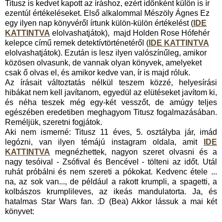
Titusz is kedvet kapott az íráshoz, ezért időnként külön is ír
ezentúl értékeléseket. Első alkalommal Mészöly Ágnes Ez
egy ilyen nap könyvéről írtunk külön-külön értékelést (
IDE
KATTINTVA
elolvashatjátok), majd Holden Rose Hófehér
kelepce című remek detektívtörténetéről (
IDE KATTINTVA
elolvashatjátok). Ezután is lesz ilyen valószínűleg, amikor
közösen olvasunk, de vannak olyan könyvek, amelyeket
csak ő olvas el, és amikor kedve van, ír is majd róluk.
Az írásait változtatás nélkül teszem közzé, helyesírási
hibákat nem kell javítanom, egyedül az elütéseket javítom ki,
és néha teszek még egy-két vesszőt, de amúgy teljes
egészében eredetiben meghagyom Titusz fogalmazásában.
Reméljük, szeretni fogjátok.
Aki nem ismerné: Titusz 11 éves, 5. osztályba jár, imád
legózni, van ilyen témájú instagram oldala, amit
IDE
KATTINTVA
megnézhettek, nagyon szeret olvasni és a
nagy tesóival - Zsófival és Bencével - tölteni az időt. Utál
ruhát próbálni és nem szereti a pókokat. Kedvenc étele ...
na, az sok van..., de például a rakott krumpli, a spagetti, a
kolbászos krumplileves, az ikeás mandulatorta. Ja, és
hatalmas Star Wars fan. :D (Bea) Akkor lássuk a mai két
könyvet: