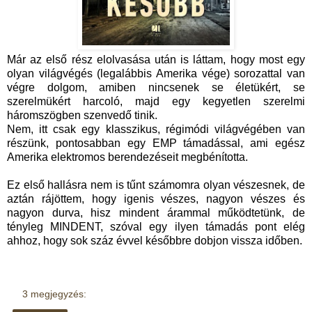
Már az első rész elolvasása után is láttam, hogy most egy
olyan világvégés (legalábbis Amerika vége) sorozattal van
végre dolgom, amiben nincsenek se életükért, se
szerelmükért harcoló, majd egy kegyetlen szerelmi
háromszögben szenvedő tinik.
Nem, itt csak egy klasszikus, régimódi világvégében van
részünk, pontosabban egy EMP támadással, ami egész
Amerika elektromos berendezéseit megbénította.
Ez első hallásra nem is tűnt számomra olyan vészesnek, de
aztán rájöttem, hogy igenis vészes, nagyon vészes és
nagyon durva, hisz mindent árammal működtetünk, de
tényleg MINDENT, szóval egy ilyen támadás pont elég
ahhoz, hogy sok száz évvel későbbre dobjon vissza időben.
3 megjegyzés: