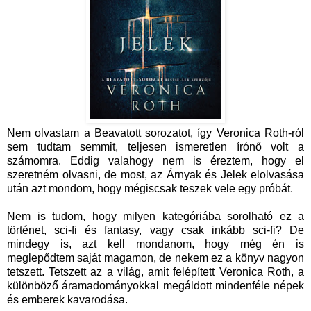
Nem olvastam a Beavatott sorozatot, így Veronica Roth-ról
sem tudtam semmit, teljesen ismeretlen írónő volt a
számomra. Eddig valahogy nem is éreztem, hogy el
szeretném olvasni, de most, az Árnyak és Jelek elolvasása
után azt mondom, hogy mégiscsak teszek vele egy próbát.
Nem is tudom, hogy milyen kategóriába sorolható ez a
történet, sci-fi és fantasy, vagy csak inkább sci-fi? De
mindegy is, azt kell mondanom, hogy még én is
meglepődtem saját magamon, de nekem ez a könyv nagyon
tetszett. Tetszett az a világ, amit felépített Veronica Roth, a
különböző áramadományokkal megáldott mindenféle népek
és emberek kavarodása.