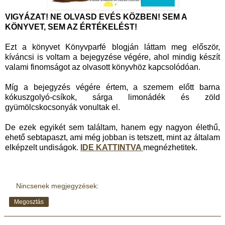
VIGYÁZAT! NE OLVASD EVÉS KÖZBEN! SEM A
KÖNYVET, SEM AZ ÉRTÉKELÉST!
Ezt a könyvet Könyvparfé blogján láttam meg először,
kíváncsi is voltam a bejegyzése végére, ahol mindig készít
valami finomságot az olvasott könyvhöz kapcsolódóan.
Míg a bejegyzés végére értem, a szemem előtt barna
kókuszgolyó-csíkok, sárga limonádék és zöld
gyümölcskocsonyák vonultak el.
De ezek egyikét sem találtam, hanem egy nagyon élethű,
ehető sebtapaszt, ami még jobban is tetszett, mint az általam
elképzelt undiságok.
IDE KATTINTVA
megnézhetitek.
Nincsenek megjegyzések:
Megosztás