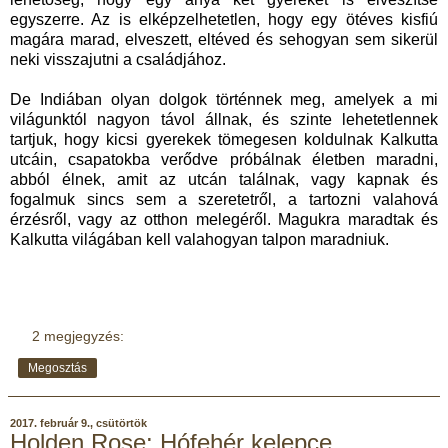
egyszerre. Az is elképzelhetetlen, hogy egy ötéves kisfiú
magára marad, elveszett, eltéved és sehogyan sem sikerül
neki visszajutni a családjához.
De Indiában olyan dolgok történnek meg, amelyek a mi
világunktól nagyon távol állnak, és szinte lehetetlennek
tartjuk, hogy kicsi gyerekek tömegesen koldulnak Kalkutta
utcáin, csapatokba verődve próbálnak életben maradni,
abból élnek, amit az utcán találnak, vagy kapnak és
fogalmuk sincs sem a szeretetről, a tartozni valahová
érzésről, vagy az otthon melegéről. Magukra maradtak és
Kalkutta világában kell valahogyan talpon maradniuk.
2 megjegyzés:
Megosztás
2017. február 9., csütörtök
Holden Rose: Hófehér kelepce