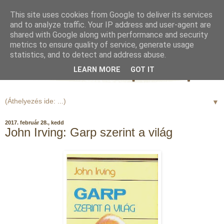
This site uses cookies from Google to deliver its services
and to analyze traffic. Your IP address and user-agent are
shared with Google along with performance and security
metrics to ensure quality of service, generate usage
statistics, and to detect and address abuse.
LEARN MORE
GOT IT
▼
2017. február 28., kedd
John Irving: Garp szerint a világ