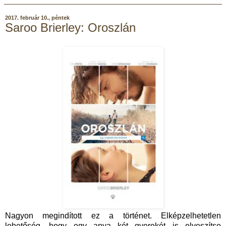
2017. február 10., péntek
Saroo Brierley: Oroszlán
Nagyon megindított ez a történet. Elképzelhetetlen
lehetőség, hogy egy anya két gyerekét is elveszítse