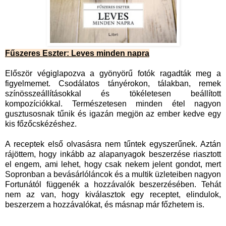
Fűszeres Eszter: Leves minden napra
Először végiglapozva a gyönyörű fotók ragadták meg a
figyelmemet. Csodálatos tányérokon, tálakban, remek
színösszeállításokkal és tökéletesen beállított
kompozíciókkal. Természetesen minden étel nagyon
gusztusosnak tűnik és igazán megjön az ember kedve egy
kis főzőcskézéshez.
A receptek első olvasásra nem tűntek egyszerűnek. Aztán
rájöttem, hogy inkább az alapanyagok beszerzése riasztott
el engem, ami lehet, hogy csak nekem jelent gondot, mert
Sopronban a bevásárlóláncok és a multik üzleteiben nagyon
Fortunától függenék a hozzávalók beszerzésében. Tehát
nem az van, hogy kiválasztok egy receptet, elindulok,
beszerzem a hozzávalókat, és másnap már főzhetem is.