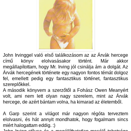
John Irvinggel való első találkozásom az az Árvák hercege
című könyv elolvasásakor történt. Már akkor
megállapítottam, hogy Mr. Irving jól csinálja ám a dolgát. Az
Árvák hercegének története egy nagyon fontos témát dolgoz
fel, emellett pedig egy fantasztikus történet, fantasztikus
szereplőkkel.
A második könyvem a szerzőtől a Fohász Owen Meanyért
volt, ami nem lett olyan nagy szerelem, mint az Árvák
hercege, de azért bántam volna, ha kimarad az életemből.
A Garp szerint a világot már nagyon régóta terveztem
elolvasni, és hát annyit mondhatok, hogy fogalmam sincs
miért halogattam eddig. :)