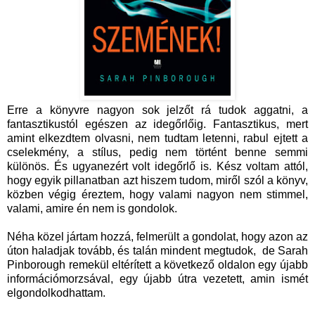
Erre a könyvre nagyon sok jelzőt rá tudok aggatni, a
fantasztikustól egészen az idegőrlőig. Fantasztikus, mert
amint elkezdtem olvasni, nem tudtam letenni, rabul ejtett a
cselekmény, a stílus, pedig nem történt benne semmi
különös. És ugyanezért volt idegőrlő is. Kész voltam attól,
hogy egyik pillanatban azt hiszem tudom, miről szól a könyv,
közben végig éreztem, hogy valami nagyon nem stimmel,
valami, amire én nem is gondolok.
Néha közel jártam hozzá, felmerült a gondolat, hogy azon az
úton haladjak tovább, és talán mindent megtudok, de Sarah
Pinborough remekül eltérített a következő oldalon egy újabb
információmorzsával, egy újabb útra vezetett, amin ismét
elgondolkodhattam.