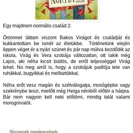
Egy majdnem normális család 2.
Örömmel láttam viszont Bakos Virágot és családját és
kukkantottam be ismét az életükbe. Történetünk elején
éppen véget ér a nyári szünet és pár nap múlva kezdődik az
iskola. Virág és Vera szobája változatlan, ott lakik még
Lajos, aki néha kicsit büdös, de erről teljességgel Virág
tehet. No meg arról is, hogy a szobájuk padlója tele van
ruhákkal, bugyikkal és melltartókkal.
Néha erőt vesz magán és szétválogatja, mosógépbe vagy
szekrénybe teszi, mielőtt még Helga néniből előtör a hárpia.
Bár nem nagyon kell neki előtörni, mindig talál valami
morognivalót.
Nincsenek megjegyzések: