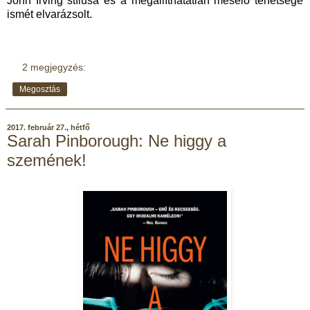
John Irving stílusa és a megállíthatatlan mesélő tehetsége
ismét elvarázsolt.
2 megjegyzés:
Megosztás
2017. február 27., hétfő
Sarah Pinborough: Ne higgy a
szemének!