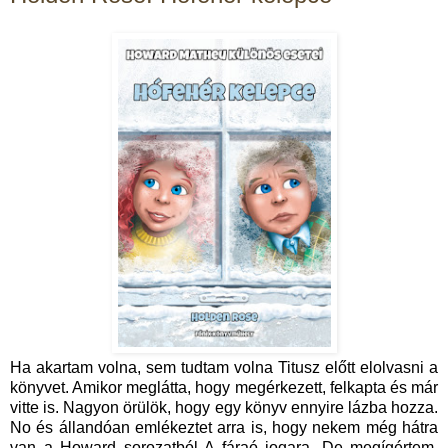
Ha akartam volna, sem tudtam volna Titusz előtt elolvasni a
könyvet. Amikor meglátta, hogy megérkezett, felkapta és már
vitte is. Nagyon örülök, hogy egy könyv ennyire lázba hozza.
No és állandóan emlékeztet arra is, hogy nekem még hátra
van a Howard sorozatból A fáraó jogara. De megígértem,