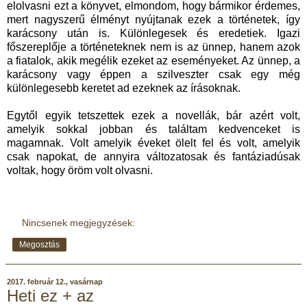
elolvasni ezt a könyvet, elmondom, hogy bármikor érdemes,
mert nagyszerű élményt nyújtanak ezek a történetek, így
karácsony után is. Különlegesek és eredetiek. Igazi
főszereplője a történeteknek nem is az ünnep, hanem azok
a fiatalok, akik megélik ezeket az eseményeket. Az ünnep, a
karácsony vagy éppen a szilveszter csak egy még
különlegesebb keretet ad ezeknek az írásoknak.
Egytől egyik tetszettek ezek a novellák, bár azért volt,
amelyik sokkal jobban és találtam kedvenceket is
magamnak. Volt amelyik éveket ölelt fel és volt, amelyik
csak napokat, de annyira változatosak és fantáziadúsak
voltak, hogy öröm volt olvasni.
Nincsenek megjegyzések:
Megosztás
2017. február 12., vasárnap
Heti ez + az