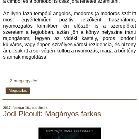
a címből és a borítóból is csak jóra lehetett számítani.
Az ilyen laza tempójú angolos, modoros (a modoros szót itt
most egyértelműen pozitív jelzőként használom),
nyomozgatós krimikben én először is a szereplőket
szeretem a legjobban, aztán jön a könyv helyszíne iránti
rajongásom, legyen az vidéki kastély, poros londoni
külváros, vagy éppen szívélyes városi rezidencia, és bizony
ám, csak itt a sor végén kullog a nyomozás, maga a bűntény
s annak megoldása.
2 megjegyzés:
Megosztás
2017. február 16., csütörtök
Jodi Picoult: Magányos farkas