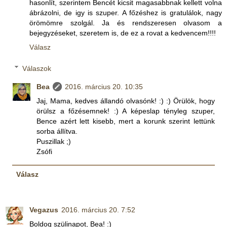
hasonlít, szerintem Bencét kicsit magasabbnak kellett volna
ábrázolni, de igy is szuper. A főzéshez is gratulálok, nagy
örömömre szolgál. Ja és rendszeresen olvasom a
bejegyzéseket, szeretem is, de ez a rovat a kedvencem!!!!
Válasz
Válaszok
Bea
2016. március 20. 10:35
Jaj, Mama, kedves állandó olvasónk! :) :) Örülök, hogy
örülsz a főzésemnek! :) A képeslap tényleg szuper,
Bence azért lett kisebb, mert a korunk szerint lettünk
sorba állítva.
Puszillak ;)
Zsófi
Válasz
Vegazus
2016. március 20. 7:52
Boldog szülinapot, Bea! :)