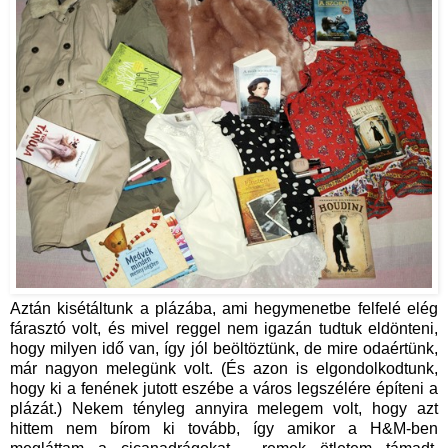
Aztán kisétáltunk a plázába, ami hegymenetbe felfelé elég
fárasztó volt, és mivel reggel nem igazán tudtuk eldönteni,
hogy milyen idő van, így jól beöltöztünk, de mire odaértünk,
már nagyon melegünk volt. (És azon is elgondolkodtunk,
hogy ki a fenének jutott eszébe a város legszélére építeni a
plázát.) Nekem tényleg annyira melegem volt, hogy azt
hittem nem bírom ki tovább, így amikor a H&M-ben