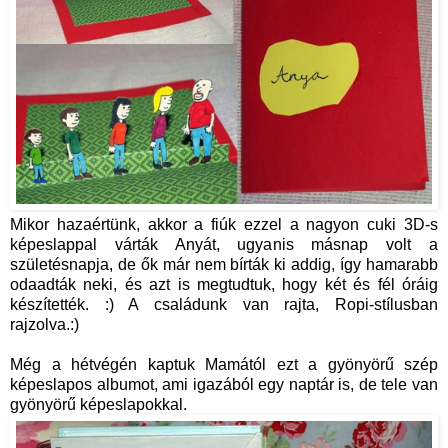
Mikor hazaértünk, akkor a fiúk ezzel a nagyon cuki 3D-s
képeslappal várták Anyát, ugyanis másnap volt a
születésnapja, de ők már nem bírták ki addig, így hamarabb
odaadták neki, és azt is megtudtuk, hogy két és fél óráig
készítették. :) A családunk van rajta, Ropi-stílusban
rajzolva.:)
Még a hétvégén kaptuk Mamától ezt a gyönyörű szép
képeslapos albumot, ami igazából egy naptár is, de tele van
gyönyörű képeslapokkal.