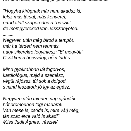
"Hogyha kirúgnak már nem akadsz ki,
lelsz más társat, más kenyeret,
orrod alatt szaporodna a "baszki"
de mert gyereked van, visszanyeled.
.........
Negyven után még bírod a tempót,
már ha térded nem reumás,
nagy sikerekre legyintesz: "E' megvót!"
Csökken a becsvágy, nő a tudás.
Mind gyakrabban lát fogorvos,
kardiológus, majd a szemész,
végül rájössz, túl sok a dolgod,
s mind leszarod: jó így az egész.
Negyven után minden nap ajándék,
hát örömödben fogj madarat!
Van mese is, csoda is, mire várj még,
tán száz évre való is akad!"
/Kiss Judit Ágnes, részlet/