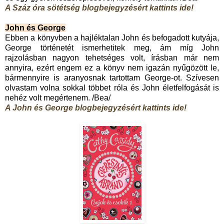
A Száz óra sötétség blogbejegyzésért kattints ide!
John és George
Ebben a könyvben a hajléktalan John és befogadott kutyája,
George történetét ismerhetitek meg, ám míg John
rajzolásban nagyon tehetséges volt, írásban már nem
annyira, ezért engem ez a könyv nem igazán nyűgözött le,
bármennyire is aranyosnak tartottam George-ot. Szívesen
olvastam volna sokkal többet róla és John életfelfogását is
nehéz volt megértenem. /Bea/
A John és George blogbejegyzésért kattints ide!