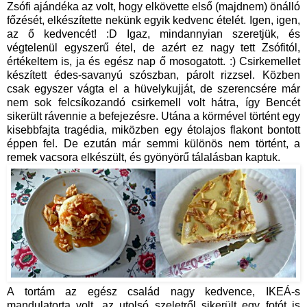
Zsófi ajándéka az volt, hogy elkövette első (majdnem) önálló
főzését, elkészítette nekünk egyik kedvenc ételét. Igen, igen,
az ő kedvencét! :D Igaz, mindannyian szeretjük, és
végtelenül egyszerű étel, de azért ez nagy tett Zsófitól,
értékeltem is, ja és egész nap ő mosogatott. :) Csirkemellet
készített édes-savanyú szószban, párolt rizzsel. Közben
csak egyszer vágta el a hüvelykujját, de szerencsére már
nem sok felcsíkozandó csirkemell volt hátra, így Bencét
sikerült rávennie a befejezésre. Utána a körmével történt egy
kisebbfajta tragédia, miközben egy étolajos flakont bontott
éppen fel. De ezután már semmi különös nem történt, a
remek vacsora elkészült, és gyönyörű tálalásban kaptuk.
A tortám az egész család nagy kedvence, IKEÁ-s
mandulatorta volt, az utolsó szeletről sikerült egy fotót is