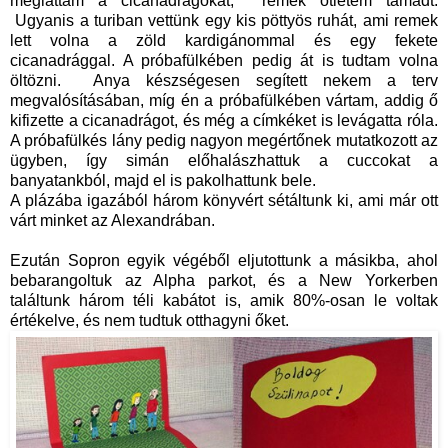
megláttam a cicanadrágokat, remek ötletem támadt.
Ugyanis a turiban vettünk egy kis pöttyös ruhát, ami remek
lett volna a zöld kardigánommal és egy fekete
cicanadrággal. A próbafülkében pedig át is tudtam volna
öltözni. Anya készségesen segített nekem a terv
megvalósításában, míg én a próbafülkében vártam, addig ő
kifizette a cicanadrágot, és még a címkéket is levágatta róla.
A próbafülkés lány pedig nagyon megértőnek mutatkozott az
ügyben, így simán előhalászhattuk a cuccokat a
banyatankból, majd el is pakolhattunk bele.
A plázába igazából három könyvért sétáltunk ki, ami már ott
várt minket az Alexandrában.
Ezután Sopron egyik végéből eljutottunk a másikba, ahol
bebarangoltuk az Alpha parkot, és a New Yorkerben
találtunk három téli kabátot is, amik 80%-osan le voltak
értékelve, és nem tudtuk otthagyni őket.