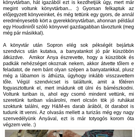
könyvtárban, hát igazából ezt is kezdhetjük úgy, mert már
megint voltunk könyvtárban... :) Gyorsan felkaptuk az
előjegyzett könyveinket, és még tettünk egy gyors, de annál
eredményesebb kört a gyerekkönyvtárban, ahonnan például
egy Houdiniről szóló könyvvel gazdagabban távoztunk (meg
még pár másikkal).
A könyvtár után Sopron elég sok pékségét bejártuk
szendvics után kutatva, a banyatankot jó pár küszöbön
átküzdve. Amikor Anya észrevette, hogy a küszöbök és
padkák nehézséget okoznak nekem, akkor átvette tőlem e
feladatot, de nem bánt olyan szépen a banyatankkal, plusz
még a lábamon is áthúzta, úgyhogy inkább visszavettem
tőle. Végül szendvicset is találtunk, amit a főtéren
fogyasztottunk el, mert imádunk ott ülni és bámészkodni.
Voltunk turiban is, ahol egy csomó mindent vettünk, mi
szeretünk turiban vásárolni, mert olcsón tök jó ruhákat
szoktunk találni, egy H&M-es darab árából, öt darabot is
tudunk itt venni. Az olvasás mellett a turizás még egy nagy
szenvedélyünk Anyával, ezt is már totyogós korom óta
végzem vele. :)