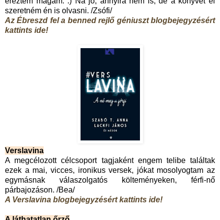
éreztem magam. :) Na jó, annyira nem is, de a könyvet el
szeretném én is olvasni. /Zsófi/
Az Ébreszd fel a benned rejlő géniuszt blogbejegyzésért
kattints ide!
Verslavina
A megcélozott célcsoport tagjaként engem telibe találtak
ezek a mai, vicces, ironikus versek, jókat mosolyogtam az
egymásnak válaszolgatós költeményeken, férfi-nő
párbajozáson. /Bea/
A Verslavina blogbejegyzésért kattints ide!
A láthatatlan őrző