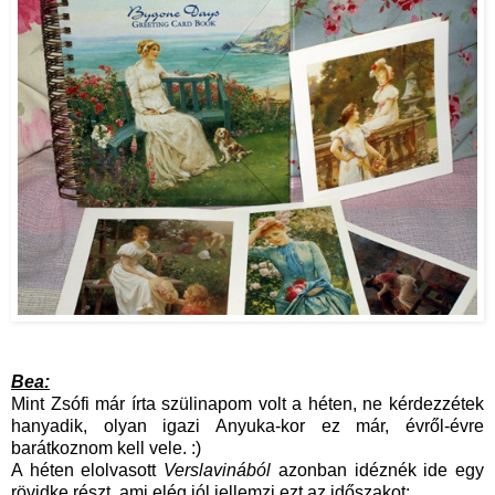
Bea:
Mint Zsófi már írta szülinapom volt a héten, ne kérdezzétek
hanyadik, olyan igazi Anyuka-kor ez már, évről-évre
barátkoznom kell vele. :)
A héten elolvasott
Verslavinából
azonban idéznék ide egy
rövidke részt, ami elég jól jellemzi ezt az időszakot: