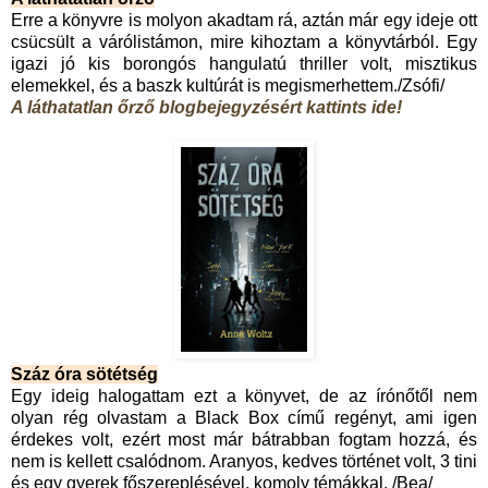
Erre a könyvre is molyon akadtam rá, aztán már egy ideje ott
csücsült a várólistámon, mire kihoztam a könyvtárból. Egy
igazi jó kis borongós hangulatú thriller volt, misztikus
elemekkel, és a baszk kultúrát is megismerhettem./Zsófi/
A láthatatlan őrző blogbejegyzésért kattints ide!
Száz óra sötétség
Egy ideig halogattam ezt a könyvet, de az írónőtől nem
olyan rég olvastam a Black Box című regényt, ami igen
érdekes volt, ezért most már bátrabban fogtam hozzá, és
nem is kellett csalódnom. Aranyos, kedves történet volt, 3 tini
és egy gyerek főszereplésével, komoly témákkal. /Bea/