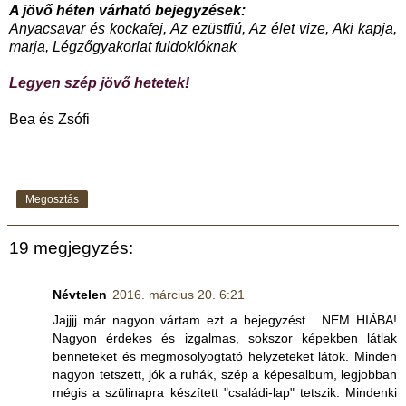
A jövő héten várható bejegyzések:
Anyacsavar és kockafej, Az ezüstfiú, Az élet vize, Aki kapja,
marja, Légzőgyakorlat fuldoklóknak
Legyen szép jövő hetetek!
Bea és Zsófi
Megosztás
19 megjegyzés:
Névtelen
2016. március 20. 6:21
Jajjjj már nagyon vártam ezt a bejegyzést... NEM HIÁBA!
Nagyon érdekes és izgalmas, sokszor képekben látlak
benneteket és megmosolyogtató helyzeteket látok. Minden
nagyon tetszett, jók a ruhák, szép a képesalbum, legjobban
mégis a szülinapra készített "családi-lap" tetszik. Mindenki