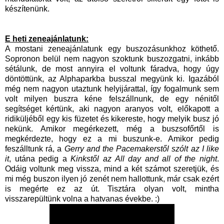
készítenünk.
E heti zeneajánlatunk:
A mostani zeneajánlatunk egy buszozásunkhoz köthető.
Sopronon belül nem nagyon szoktunk buszozgatni, inkább
sétálunk, de most annyira el voltunk fáradva, hogy úgy
döntöttünk, az Alphaparkba busszal megyünk ki. Igazából
még nem nagyon utaztunk helyijárattal, így fogalmunk sem
volt milyen buszra kéne felszállnunk, de egy nénitől
segítséget kértünk, aki nagyon aranyos volt, előkapott a
ridiküljéből egy kis füzetet és kikereste, hogy melyik busz jó
nekünk. Amikor megérkezett, még a buszsofőrtől is
megkérdezte, hogy ez a mi buszunk-e. Amikor pedig
feszálltunk rá, a
Gerry and the Pacemakerstől szólt az I like
it
, utána pedig a
Kinkstől az All day and all of the night
.
Odáig voltunk meg vissza, mind a két számot szeretjük, és
mi még buszon ilyen jó zenét nem hallottunk, már csak ezért
is megérte ez az út. Tisztára olyan volt, mintha
visszarepültünk volna a hatvanas évekbe. :)