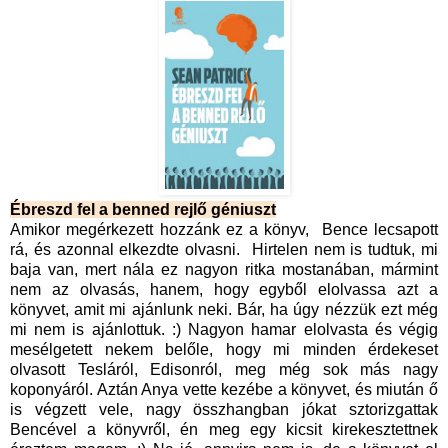
Ébreszd fel a benned rejlő géniuszt
Amikor megérkezett hozzánk ez a könyv, Bence lecsapott
rá, és azonnal elkezdte olvasni. Hirtelen nem is tudtuk, mi
baja van, mert nála ez nagyon ritka mostanában, mármint
nem az olvasás, hanem, hogy egyből elolvassa azt a
könyvet, amit mi ajánlunk neki. Bár, ha úgy nézzük ezt még
mi nem is ajánlottuk. :) Nagyon hamar elolvasta és végig
mesélgetett nekem belőle, hogy mi minden érdekeset
olvasott Tesláról, Edisonról, meg még sok más nagy
koponyáról. Aztán Anya vette kezébe a könyvet, és miután ő
is végzett vele, nagy összhangban jókat sztorizgattak
Bencével a könyvről, én meg egy kicsit kirekesztettnek