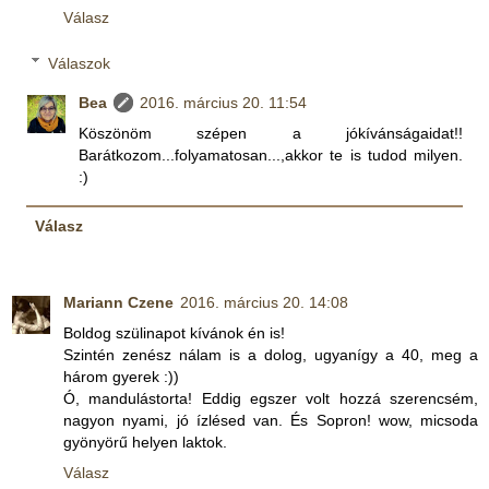
Válasz
Válaszok
Bea
2016. március 20. 11:54
Köszönöm szépen a jókívánságaidat!!
Barátkozom...folyamatosan...,akkor te is tudod milyen.
:)
Válasz
Mariann Czene
2016. március 20. 14:08
Boldog szülinapot kívánok én is!
Szintén zenész nálam is a dolog, ugyanígy a 40, meg a
három gyerek :))
Ó, mandulástorta! Eddig egszer volt hozzá szerencsém,
nagyon nyami, jó ízlésed van. És Sopron! wow, micsoda
gyönyörű helyen laktok.
Válasz