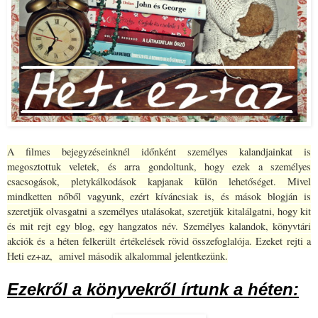
A filmes bejegyzéseinknél időnként személyes kalandjainkat is
megosztottuk veletek, és arra gondoltunk, hogy ezek a személyes
csacsogások, pletykálkodások kapjanak külön lehetőséget. Mivel
mindketten nőből vagyunk, ezért kíváncsiak is, és mások blogján is
szeretjük olvasgatni a személyes utalásokat, szeretjük kitalálgatni, hogy kit
és mit rejt egy blog, egy hangzatos név. Személyes kalandok, könyvtári
akciók és a héten felkerült értékelések rövid összefoglalója. Ezeket rejti a
Heti ez+az, amivel második alkalommal jelentkezünk.
Ezekről a könyvekről írtunk a héten: