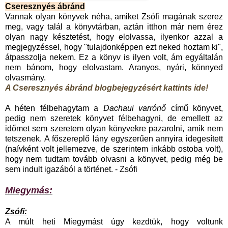
Cseresznyés ábránd
Vannak olyan könyvek néha, amiket Zsófi magának szerez
meg, vagy talál a könyvtárban, aztán itthon már nem érez
olyan nagy késztetést, hogy elolvassa, ilyenkor azzal a
megjegyzéssel, hogy "tulajdonképpen ezt neked hoztam ki",
átpasszolja nekem. Ez a könyv is ilyen volt, ám egyáltalán
nem bánom, hogy elolvastam. Aranyos, nyári, könnyed
olvasmány.
A Cseresznyés ábránd blogbejegyzésért kattints ide!
A héten félbehagytam a
Dachaui varrónő
című könyvet,
pedig nem szeretek könyvet félbehagyni, de emellett az
időmet sem szeretem olyan könyvekre pazarolni, amik nem
tetszenek. A főszereplő lány egyszerűen annyira idegesített
(naívként volt jellemezve, de szerintem inkább ostoba volt),
hogy nem tudtam tovább olvasni a könyvet, pedig még be
sem indult igazából a történet. - Zsófi
Miegymás:
Zsófi:
A múlt heti Miegymást úgy kezdtük, hogy voltunk