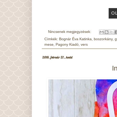
O
Nincsenek megjegyzések:
Címkék:
Bognár Éva Katinka
,
boszorkány
,
g
mese
,
Pagony Kiadó
,
vers
2018. február 27., kedd
I