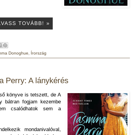
LVASS TOVÁBB! »
mma Donoghue
,
Írország
 Perry: A lánykérés
ső könyve is tetszett, de A
gy bátran fogjam kezembe
nem csalódhatok sem a
delkezik mondanivalóval,