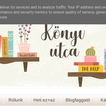
liver its services and to analyze traffic. Your IP address and u
rmance and security metrics to ensure quality of service, gene
buse.
Rólunk
Heti ez+az
Blogfaggató
Ká