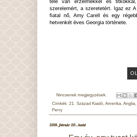
tele van érzelmekkel és titkokka
szerelemért, a szeretetért. Igaz ez 
fiatal nő, Amy Carell és egy régebb
hetvenkét éves Georgia története.
O
Nincsenek megjegyzések:
Címkék:
21. Század Kiadó
,
Amerika
,
Anglia
Perry
2018. február 20., kedd