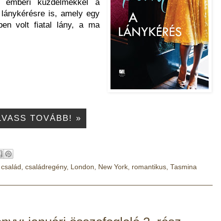
l, emberi küzdelmekkel a
A lánykérésre is, amely egy
en volt fiatal lány, a ma
LVASS TOVÁBB! »
,
család
,
családregény
,
London
,
New York
,
romantikus
,
Tasmina