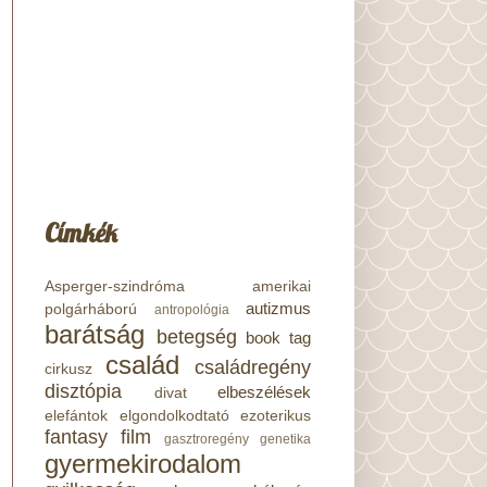
Címkék
Asperger-szindróma
amerikai
autizmus
polgárháború
antropológia
barátság
betegség
book tag
család
családregény
cirkusz
disztópia
elbeszélések
divat
elefántok
elgondolkodtató
ezoterikus
fantasy
film
gasztroregény
genetika
gyermekirodalom