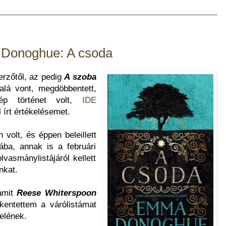
Donoghue: A csoda
rzőtől, az pedig
A szoba
alá vont, megdöbbentett,
zép történet volt,
IDE
 írt értékelésemet.
volt, és éppen beleillett
ba, annak is a februári
lvasmánylistájáról kellett
ónkat.
 amit
Reese Whiterspoon
kkentettem a várólistámat
telének.