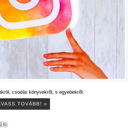
okról, csodás könyvekről, s egyebekről:
LVASS TOVÁBB! »