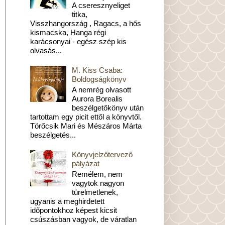
A cseresznyeliget
titka,
Visszhangország , Ragacs, a hős
kismacska, Hanga régi
karácsonyai - egész szép kis
olvasás...
M. Kiss Csaba:
Boldogságkönyv
A nemrég olvasott
Aurora Borealis
beszélgetőkönyv után
tartottam egy picit ettől a könyvtől.
Törőcsik Mari és Mészáros Márta
beszélgetés...
Könyvjelzőtervező
pályázat
Remélem, nem
vagytok nagyon
türelmetlenek,
ugyanis a meghirdetett
időpontokhoz képest kicsit
csúszásban vagyok, de váratlan