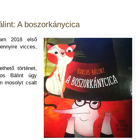
lint: A boszorkánycica
tam 2018 első
ennyire vicces,
thető történet,
os Bálint úgy
n mosolyt csalt