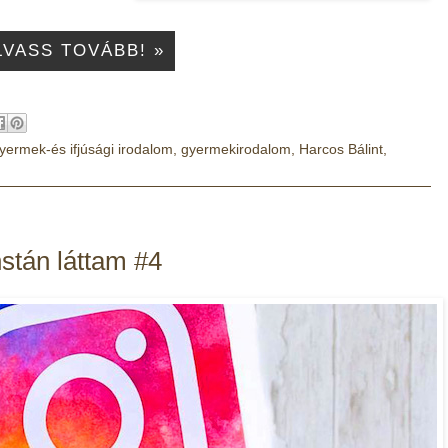
LVASS TOVÁBB! »
yermek-és ifjúsági irodalom
,
gyermekirodalom
,
Harcos Bálint
,
nstán láttam #4