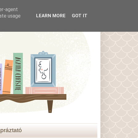
ser-agent
rate usage
LEARN MORE
GOT IT
práztató