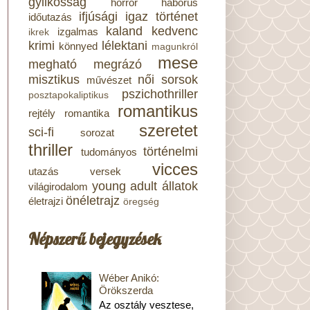
gyilkosság
horror
háborús
ifjúsági
igaz történet
időutazás
kaland
kedvenc
izgalmas
ikrek
krimi
lélektani
könnyed
magunkról
mese
megható
megrázó
misztikus
női sorsok
művészet
pszichothriller
posztapokaliptikus
romantikus
rejtély
romantika
szeretet
sci-fi
sorozat
thriller
történelmi
tudományos
vicces
utazás
versek
young adult
állatok
világirodalom
önéletrajz
életrajzi
öregség
Népszerű bejegyzések
Wéber Anikó:
Örökszerda
Az osztály vesztese,