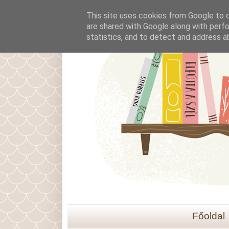
This site uses cookies from Google to de
are shared with Google along with perfo
statistics, and to detect and address a
Főoldal