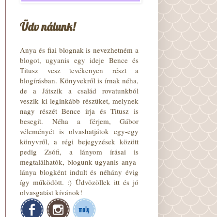
Üdv nálunk!
Anya és fiai blognak is nevezhetném a
blogot, ugyanis egy ideje Bence és
Titusz vesz tevékenyen részt a
blogírásban. Könyvekről is írnak néha,
de a Játszik a család rovatunkból
veszik ki leginkább részüket, melynek
nagy részét Bence írja és Titusz is
besegít. Néha a férjem, Gábor
véleményét is olvashatjátok egy-egy
könyvről, a régi bejegyzések között
pedig Zsófi, a lányom írásai is
megtalálhatók, blogunk ugyanis anya-
lánya blogként indult és néhány évig
így működött. :) Üdvözöllek itt és jó
olvasgatást kívánok!