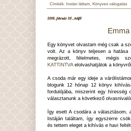
Címkék:
Instán láttam
,
Könyves válogatás
2018. február 26., hétfő
Emma 
Egy könyvet olvastam még csak a sze
volt. Az a könyv teljesen a hatása 
megrázott, félelmetes, mégis s
KATTINTVA
elolvashatjátok a könyvről
A csoda már egy ideje a várólistámon 
blogunk 12 hónap 12 könyv kihívásá
fordulójába, miszerint egy híresség o
választanunk a következő olvasnival
Így esett A csodára a választásom,
listáján találtam, így egyszerre csö
és tettem eleget a kihívás e havi felté