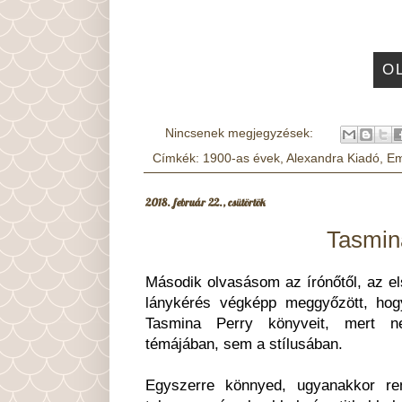
O
Nincsenek megjegyzések:
Címkék:
1900-as évek
,
Alexandra Kiadó
,
E
2018. február 22., csütörtök
Tasmina
Második olvasásom az írónőtől, az el
lánykérés végképp meggyőzött, ho
Tasmina Perry könyveit, mert 
témájában, sem a stílusában.
Egyszerre könnyed, ugyanakkor ren