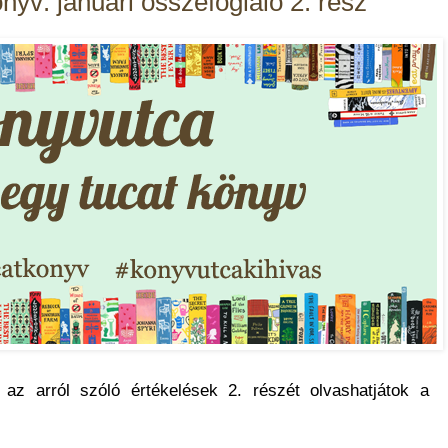
nyv: januári összefoglaló 2. rész
 az arról szóló értékelések 2. részét olvashatjátok a