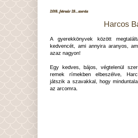
2018. február 28., szerda
Harcos Bá
A gyerekkönyvek között megtalál
kedvencét, ami annyira aranyos, am
azaz nagyon!
Egy kedves, bájos, végtelenül szere
remek rímekben elbeszélve, Harc
játszik a szavakkal, hogy minduntala
az arcomra.