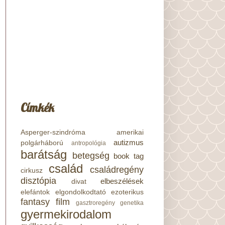
Címkék
Asperger-szindróma
amerikai
autizmus
polgárháború
antropológia
barátság
betegség
book tag
család
családregény
cirkusz
disztópia
elbeszélések
divat
elefántok
elgondolkodtató
ezoterikus
fantasy
film
gasztroregény
genetika
gyermekirodalom