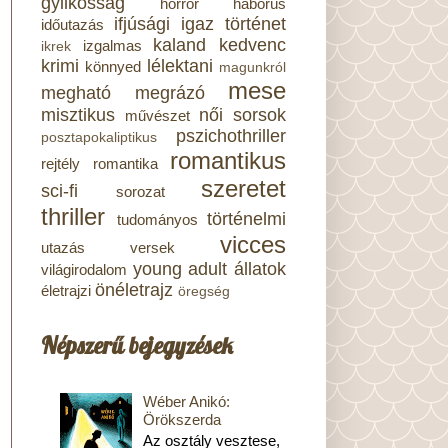
gyilkosság
horror
háborús
ifjúsági
igaz történet
időutazás
kaland
kedvenc
izgalmas
ikrek
krimi
lélektani
könnyed
magunkról
mese
megható
megrázó
misztikus
női sorsok
művészet
pszichothriller
posztapokaliptikus
romantikus
rejtély
romantika
szeretet
sci-fi
sorozat
thriller
történelmi
tudományos
vicces
utazás
versek
young adult
állatok
világirodalom
önéletrajz
életrajzi
öregség
Népszerű bejegyzések
Wéber Anikó:
Örökszerda
Az osztály vesztese,