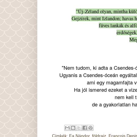
"Új-Zéland olyan, mintha külö
Gejzírek, mint Izlandon; havas
füves lankák és al
erdőségek
Meg
"Nem tudom, ki adta a Csendes-ó
Ugyanis a Csendes-óceán egyáltal
ami egy magamfajta v
Ha jól ismered ezeket a vize
nem kell 
de a gyakorlatlan h
Címkék:
Fa Nándor
,
földrajz
,
Francois Deni