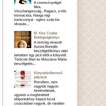
A cseresznyeliget
titka,
Visszhangország , Ragacs, a hős
kismacska, Hanga régi
karácsonyai - egész szép kis
olvasás...
M. Kiss Csaba:
Boldogságkönyv
A nemrég olvasott
Aurora Borealis
beszélgetőkönyv után
tartottam egy picit ettől a könyvtől.
Törőcsik Mari és Mészáros Márta
beszélgetés...
Könyvjelzőtervező
pályázat
Remélem, nem
vagytok nagyon
türelmetlenek,
ugyanis a meghirdetett
időpontokhoz képest kicsit
csúszásban vagyok, de váratlan