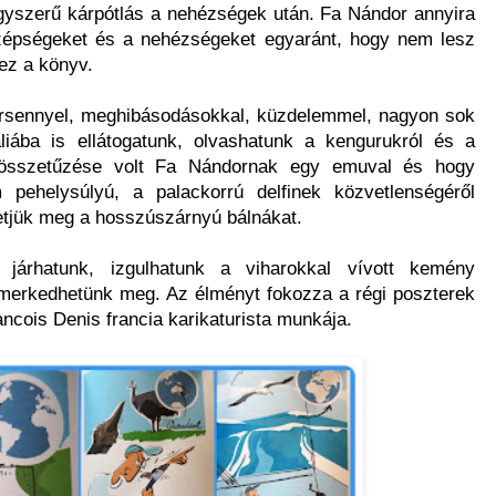
gyszerű kárpótlás a nehézségek után. Fa Nándor annyira
 szépségeket és a nehézségeket egyaránt, hogy nem lesz
 ez a könyv.
versennyel, meghibásodásokkal, küzdelemmel, nagyon sok
áliába is ellátogatunk, olvashatunk a kengurukról és a
n összetűzése volt Fa Nándornak egy emuval és hogy
pehelysúlyú, a palackorrú delfinek közvetlenségéről
etjük meg a hosszúszárnyú bálnákat.
 járhatunk, izgulhatunk a viharokkal vívott kemény
merkedhetünk meg. Az élményt fokozza a régi poszterek
rancois Denis francia karikaturista munkája.