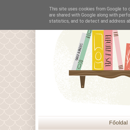
This site uses cookies from Google to de
are shared with Google along with perfo
statistics, and to detect and address a
Főoldal