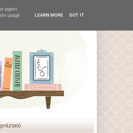
ser-agent
rate usage
LEARN MORE
GOT IT
práztató