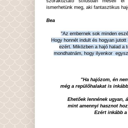
szórakoztató stílusban meséli el
ismerhetünk meg, aki fantasztikus haj
Bea
"Az embernek sok minden eszéb
Hogy honnét indult és hogyan jutott 
ezért. Miközben a hajó halad a t
mondhatnám, hogy ilyenkor egyszer
"Ha hajózom, én nem
még a repülőhalakat is inkább
Ehetőek lennének ugyan, á
mint amennyi hasznot hoz,
Ezért inkább a