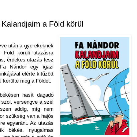
 Kalandjaim a Föld körül
yve után a gyerekeknek
y Föld körüli utazásra
s, érdekes utazás lesz
Fa Nándor egy igazi
nkájával elérte kitűzött
al kerülte meg a Földet.
 békésen hasít dagadó
e szól, versengve a szél
gészen addig, míg nem
ikor szükség van a hajós
jére egyaránt. Az utazás
ozik békés, nyugalmas
, amikor már a hajó és