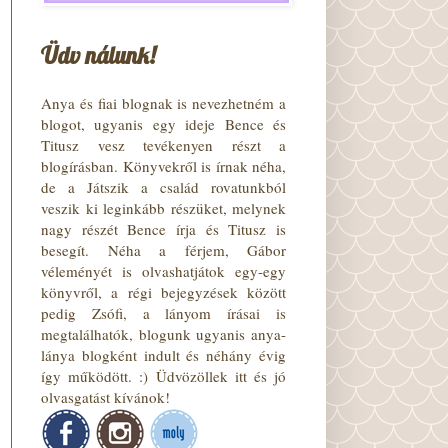
Üdv nálunk!
Anya és fiai blognak is nevezhetném a
blogot, ugyanis egy ideje Bence és
Titusz vesz tevékenyen részt a
blogírásban. Könyvekről is írnak néha,
de a Játszik a család rovatunkból
veszik ki leginkább részüket, melynek
nagy részét Bence írja és Titusz is
besegít. Néha a férjem, Gábor
véleményét is olvashatjátok egy-egy
könyvről, a régi bejegyzések között
pedig Zsófi, a lányom írásai is
megtalálhatók, blogunk ugyanis anya-
lánya blogként indult és néhány évig
így működött. :) Üdvözöllek itt és jó
olvasgatást kívánok!