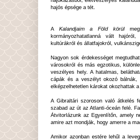
hajós épsége a tét.
A
Kalandjaim a Föld körül
megtö
kormányozhatatlanná vált hajóról, 
kultúrákról és állatfajokról, vulkánsz
Nagyon sok érdekességet megtudhatun
városokról és más egzotikus, különle
veszélyes hely. A hatalmas, beláthat
cápák és a veszélyt okozó bálnák, 
elképzelhetetlen károkat okozhattak 
A Gibraltári szoroson való átkelés 
szabad az út az Atlanti-óceán felé. Fa
Átvitorlázunk az Egyenlítőn, amely n
amire azt mondják, hogy amerre a madá
Amikor azonban estére lehűl a leveg