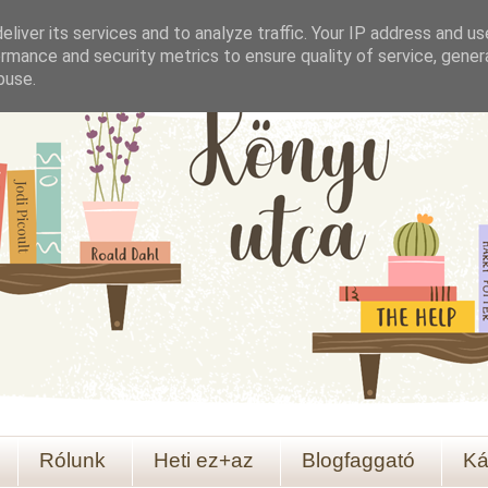
liver its services and to analyze traffic. Your IP address and u
rmance and security metrics to ensure quality of service, gene
buse.
Rólunk
Heti ez+az
Blogfaggató
Ká