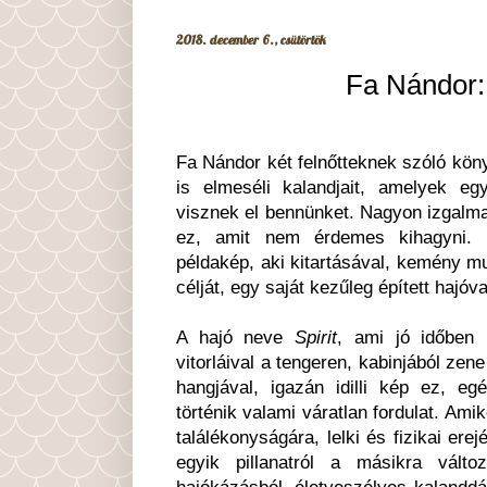
2018. december 6., csütörtök
Fa Nándor:
Fa Nándor két felnőtteknek szóló kön
is elmeséli kalandjait, amelyek eg
visznek el bennünket. Nagyon izgalma
ez, amit nem érdemes kihagyni. 
példakép, aki kitartásával, kemény mu
célját, egy saját kezűleg épített hajóv
A hajó neve
Spirit
, ami jó időben
vitorláival a tengeren, kabinjából zen
hangjával, igazán idilli kép ez, e
történik valami váratlan fordulat. Am
találékonyságára, lelki és fizikai ere
egyik pillanatról a másikra vált
hajókázásból, életveszélyes kalanddá