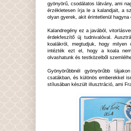
gyönyörű, csodálatos látvány, ami na
érzékletesen írja le a kalandjait, a
olyan gyerek, akit érintetlenül hagyna
Kalandregény ez a javából, vitorlás
érdekfeszítő új tudnivalóval. Ausztr
koalákról, megtudjuk, hogy milye
intézték ezt el, hogy a koala nem 
olvashatunk és testközelből szemlélh
Gyönyörűbbnél gyönyörűbb tájakon
csatákban, és különös emberekkel is
stílusában készült illusztráció, ami F