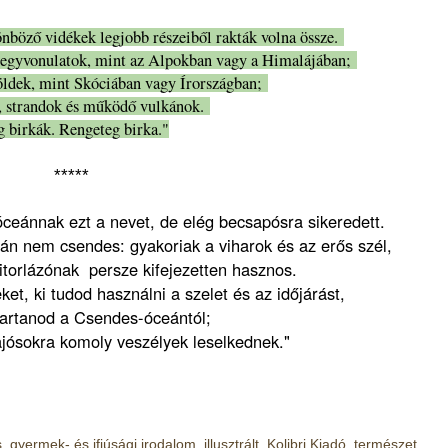
nböző vidékek legjobb részeiből rakták volna össze.
 hegyvonulatok, mint az Alpokban vagy a Himalájában;
földek, mint Skóciában vagy Írországban;
, strandok és működő vulkánok.
 birkák. Rengeteg birka."
*****
ceánnak ezt a nevet, de elég becsapósra sikeredett.
án nem csendes: gyakoriak a viharok és az erős szél,
itorlázónak persze kifejezetten hasznos.
ket, ki tudod használni a szelet és az időjárást,
tartanod a Csendes-óceántól;
ajósokra komoly veszélyek leselkednek."
s
,
gyermek- és ifjúsági irodalom
,
illusztrált
,
Kolibri Kiadó
,
természet
,