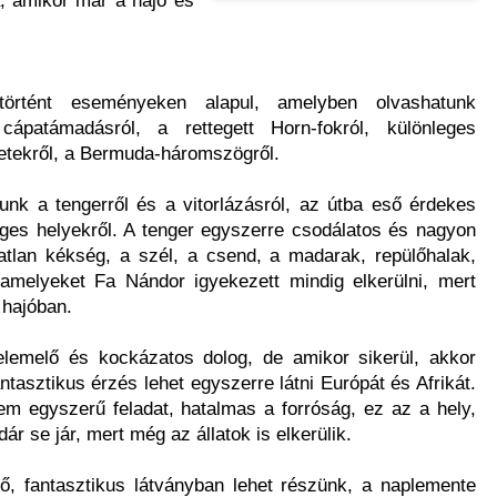
rtént eseményeken alapul, amelyben olvashatunk
cápatámadásról, a rettegett Horn-fokról, különleges
igetekről, a Bermuda-háromszögről.
k a tengerről és a vitorlázásról, az útba eső érdekes
ges helyekről. A tenger egyszerre csodálatos és nagyon
atlan kékség, a szél, a csend, a madarak, repülőhalak,
amelyeket Fa Nándor igyekezett mindig elkerülni, mert
a hajóban.
felemelő és kockázatos dolog, de amikor sikerül, akkor
ntasztikus érzés lehet egyszerre látni Európát és Afrikát.
em egyszerű feladat, hatalmas a forróság, ez az a hely,
r se jár, mert még az állatok is elkerülik.
ő, fantasztikus látványban lehet részünk, a naplemente