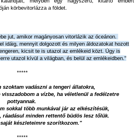
 kalandjait, melyben egy nagyszerű, kitartó embert
óján körbevitorlázza a földet.
e jut, amikor magányosan vitorlázik az óceánon.
el idáig, mennyit dolgozott és milyen áldozatokat hozott
engeren, kicsit te is utazol az emlékeid közt. Úgy is
re utazol kívül a világban, és belül az emlékeidben."
*****
 szoktam vadászni a tengeri állatokra,
 visszadobom a vízbe, ha véletlenül a fedélzetre
pottyannak.
m sokkal több munkával jár az elkészítésük,
 ráadásul minden rettentő büdös lesz tőlük.
 saját készleteimre szorítkozom."
*****