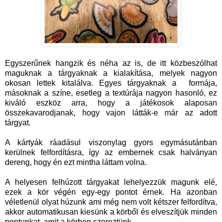
Egyszerűnek hangzik és néha az is, de itt közbeszólhat
maguknak a tárgyaknak a kialakítása, melyek nagyon
okosan lettek kitalálva. Egyes tárgyaknak a formája,
másoknak a színe, esetleg a textúrája nagyon hasonló, ez
kiváló eszköz arra, hogy a játékosok alaposan
összekavarodjanak, hogy vajon látták-e már az adott
tárgyat.
A kártyák ráadásul viszonylag gyors egymásutánban
kerülnek felfordításra, így az embernek csak halványan
dereng, hogy én ezt mintha láttam volna.
A helyesen felhúzott tárgyakat lehelyezzük magunk elé,
ezek a kör végén egy-egy pontot érnek. Ha azonban
véletlenül olyat húzunk ami még nem volt kétszer felfordítva,
akkor automatikusan kiesünk a körből és elveszítjük minden
pontunkat, amit a körben szereztünk.