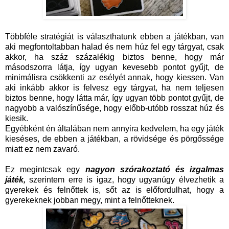
Többféle stratégiát is választhatunk ebben a játékban, van
aki megfontoltabban halad és nem húz fel egy tárgyat, csak
akkor, ha száz százalékig biztos benne, hogy már
másodszorra látja, így ugyan kevesebb pontot gyűjt, de
minimálisra csökkenti az esélyét annak, hogy kiessen. Van
aki inkább akkor is felvesz egy tárgyat, ha nem teljesen
biztos benne, hogy látta már, így ugyan több pontot gyűjt, de
nagyobb a valószínűsége, hogy előbb-utóbb rosszat húz és
kiesik.
Egyébként én általában nem annyira kedvelem, ha egy játék
kieséses, de ebben a játékban, a rövidsége és pörgőssége
miatt ez nem zavaró.
Ez megintcsak egy
nagyon szórakoztató és izgalmas
játék,
szerintem erre is igaz, hogy ugyanúgy élvezhetik a
gyerekek és felnőttek is, sőt az is előfordulhat, hogy a
gyerekeknek jobban megy, mint a felnőtteknek.