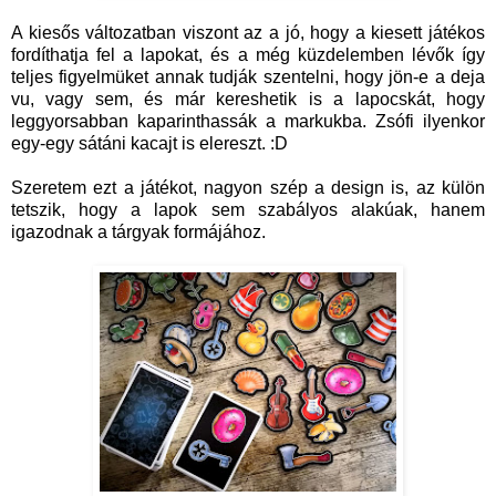
A kiesős változatban viszont az a jó, hogy a kiesett játékos
fordíthatja fel a lapokat, és a még küzdelemben lévők így
teljes figyelmüket annak tudják szentelni, hogy jön-e a deja
vu, vagy sem, és már kereshetik is a lapocskát, hogy
leggyorsabban kaparinthassák a markukba. Zsófi ilyenkor
egy-egy sátáni kacajt is elereszt. :D
Szeretem ezt a játékot, nagyon szép a design is, az külön
tetszik, hogy a lapok sem szabályos alakúak, hanem
igazodnak a tárgyak formájához.