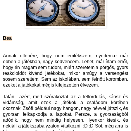
Bea
Annak ellenére, hogy nem emlékszem, nyertem-e már
ebben a játékban, nagy kedvencem. Lehet, már írtam erről,
hogy én magam sem tudom, miért szeretem a pörgős, gyors
reakcióidőt kívánó játékokat, mikor amúgy a versengést
sosem szerettem. Sem az iskolában, sem felnőtt koromban,
ezeket a játékokat mégis kifejezetten élvezem.
Talán azért, mert szórakoztat az a felfordulás, káosz és
vidámság, amit ezek a játékok a családom körében
okoznak. Zsófi például nagy hangon, nagy hévvel játszik, és
gyorsan felkapkodja a lapokat. Persze, a gyorsaságból
adódik, hogy nem mindig helyesen, ilyenkor kiesik, és
nekiáll a játékszabályzaton vitatkozni. :D :D Sőt, még arra is