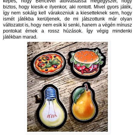
képes, hogy Bencével átolvastassa mégegyszer, hogy
biztos, hogy kiesik-e ilyenkor, aki rontott. Mivel gyors játék,
így nem sokáig kell várakozniuk a kiesetteknek sem, hogy
ismét játékba kerüljenek, de mi játszottunk már olyan
változatot is, hogy nem esik ki senki, hanem a végén mínusz
pontokat érnek a rossz húzások. Így végig mindenki
játékban marad.