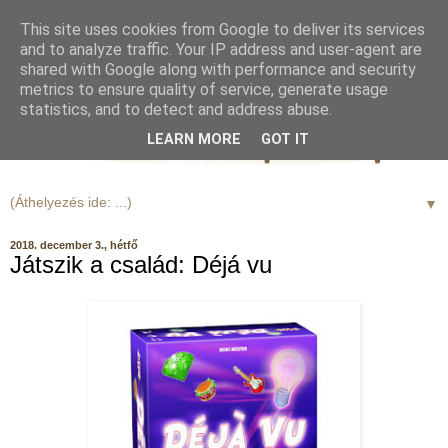
This site uses cookies from Google to deliver its services
and to analyze traffic. Your IP address and user-agent are
shared with Google along with performance and security
metrics to ensure quality of service, generate usage
statistics, and to detect and address abuse.
LEARN MORE
GOT IT
▼
2018. december 3., hétfő
Játszik a család: Déjá vu