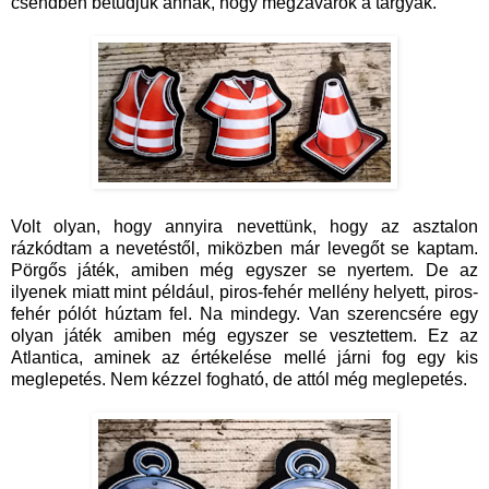
csendben betudjuk annak, hogy megzavarók a tárgyak.
Volt olyan, hogy annyira nevettünk, hogy az asztalon
rázkódtam a nevetéstől, miközben már levegőt se kaptam.
Pörgős játék, amiben még egyszer se nyertem. De az
ilyenek miatt mint például, piros-fehér mellény helyett, piros-
fehér pólót húztam fel. Na mindegy. Van szerencsére egy
olyan játék amiben még egyszer se vesztettem. Ez az
Atlantica, aminek az értékelése mellé járni fog egy kis
meglepetés. Nem kézzel fogható, de attól még meglepetés.