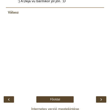
:) A Deja vu bármikor jól jön. :D
Válasz
‹
›
Főoldal
Internetes verzió megtekintése