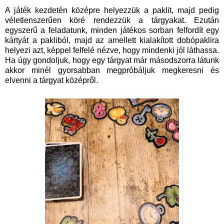
A játék kezdetén középre helyezzük a paklit, majd pedig
véletlenszerűen köré rendezzük a tárgyakat. Ezután
egyszerű a feladatunk, minden játékos sorban felfordít egy
kártyát a pakliból, majd az amellett kialakított dobópaklira
helyezi azt, képpel felfelé nézve, hogy mindenki jól láthassa.
Ha úgy gondoljuk, hogy egy tárgyat már másodszorra látunk
akkor minél gyorsabban megpróbáljuk megkeresni és
elvenni a tárgyat középről.