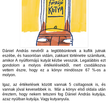
Dániel András nevéről a legtöbbünknek a kuflik jutnak
eszébe, és hasonlóan vidám, zakkant történetre számítunk,
amikor A nyúlformájú kutyát kézbe vesszük. Legalábbis ezt
gondolom a molyos értékelésekből, mert csodálkozva
vettem észre, hogy ez a könyv mindössze 67 %-os a
molyon.
Igaz, az értékelések között vannak 5 csillagosok is, és
vannak jóval kevesebbek is. Már a könyv első oldala után
éreztem, hogy nekem tetszeni fog Dániel András kutyája,
azaz nyúlban kutyája. Vagy kutyanyula.