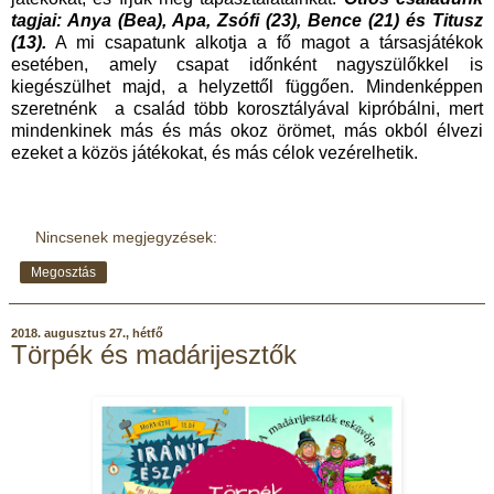
tagjai: Anya (Bea), Apa, Zsófi (23), Bence (21) és Titusz
(13).
A mi csapatunk alkotja a fő magot a társasjátékok
esetében, amely csapat időnként nagyszülőkkel is
kiegészülhet majd, a helyzettől függően. Mindenképpen
szeretnénk a család több korosztályával kipróbálni, mert
mindenkinek más és más okoz örömet, más okból élvezi
ezeket a közös játékokat, és más célok vezérelhetik.
Nincsenek megjegyzések:
Megosztás
2018. augusztus 27., hétfő
Törpék és madárijesztők