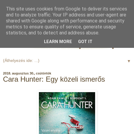
This site uses cookies from Google to deliver its services
and to analyze traffic. Your IP address and user-agent are
shared with Google along with performance and security
metrics to ensure quality of service, generate usage
statistics, and to detect and address abuse.
LEARN MORE
GOT IT
▼
2018. augusztus 30., csütörtök
Cara Hunter: Egy közeli ismerős