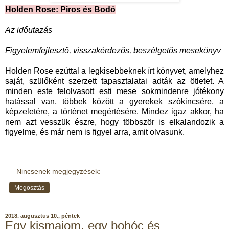
Holden Rose: Piros és Bodó
Az időutazás
Figyelemfejlesztő, visszakérdezős, beszélgetős mesekönyv
Holden Rose ezúttal a legkisebbeknek írt könyvet, amelyhez
saját, szülőként szerzett tapasztalatai adták az ötletet. A
minden este felolvasott esti mese sokmindenre jótékony
hatással van, többek között a gyerekek szókincsére, a
képzeletére, a történet megértésére. Mindez igaz akkor, ha
nem azt vesszük észre, hogy többször is elkalandozik a
figyelme, és már nem is figyel arra, amit olvasunk.
Nincsenek megjegyzések:
Megosztás
2018. augusztus 10., péntek
Egy kismajom, egy bohóc és