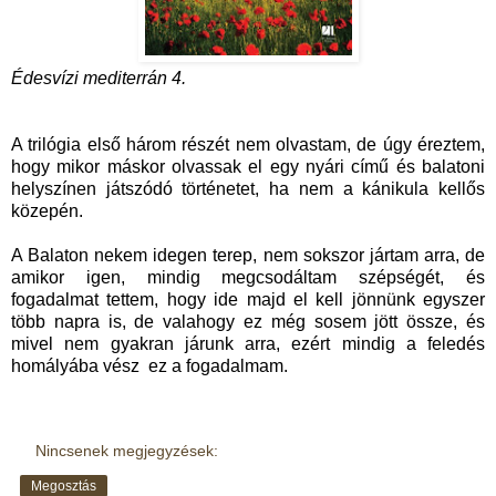
Édesvízi mediterrán 4.
A trilógia első három részét nem olvastam, de úgy éreztem,
hogy mikor máskor olvassak el egy nyári című és balatoni
helyszínen játszódó történetet, ha nem a kánikula kellős
közepén.
A Balaton nekem idegen terep, nem sokszor jártam arra, de
amikor igen, mindig megcsodáltam szépségét, és
fogadalmat tettem, hogy ide majd el kell jönnünk egyszer
több napra is, de valahogy ez még sosem jött össze, és
mivel nem gyakran járunk arra, ezért mindig a feledés
homályába vész ez a fogadalmam.
Nincsenek megjegyzések:
Megosztás