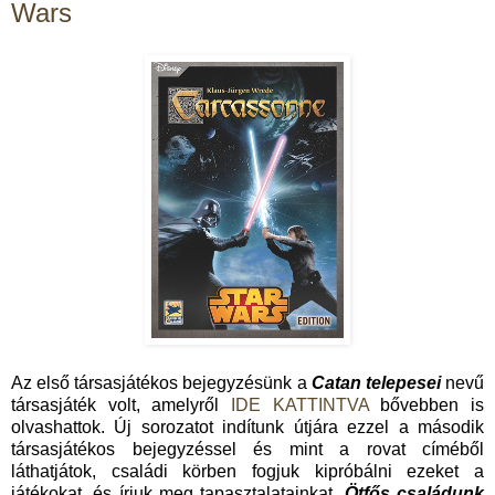
Wars
Az első társasjátékos bejegyzésünk a
Catan telepesei
nevű
társasjáték volt, amelyről
IDE KATTINTVA
bővebben is
olvashattok. Új sorozatot indítunk útjára ezzel a második
társasjátékos bejegyzéssel és mint a rovat címéből
láthatjátok, családi körben fogjuk kipróbálni ezeket a
játékokat, és írjuk meg tapasztalatainkat.
Ötfős családunk