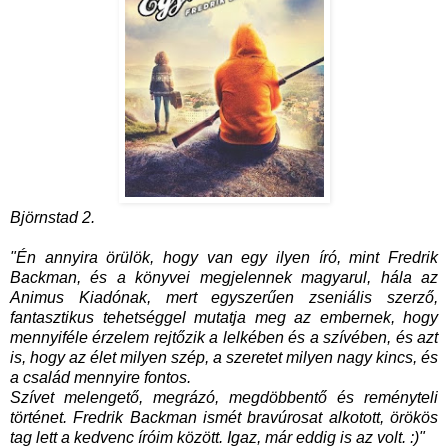
Björnstad 2.
"Én annyira örülök, hogy van egy ilyen író, mint Fredrik
Backman, és a könyvei megjelennek magyarul, hála az
Animus Kiadónak, mert egyszerűen zseniális szerző,
fantasztikus tehetséggel mutatja meg az embernek, hogy
mennyiféle érzelem rejtőzik a lelkében és a szívében, és azt
is, hogy az élet milyen szép, a szeretet milyen nagy kincs, és
a család mennyire fontos.
Szívet melengető, megrázó, megdöbbentő és reményteli
történet. Fredrik Backman ismét bravúrosat alkotott, örökös
tag lett a kedvenc íróim között. Igaz, már eddig is az volt. :)"