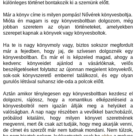
különleges történet bontakozik ki a szemünk előtt.
Már a könyv címe is milyen pompás! Nővérek könyvesboltja.
Mióta én magam is egy könyvesboltban dolgozom, még
jobban szeretem az olyan történeteket, amelyekben
szerepet kapnak a könyvek vagy könyvesboltok.
Ha te is nagy könyvmoly vagy, biztos sokszor megfordult
már a fejedben, hogy jaj, de szívesen dolgoznék egy
könyvesboltban. És már el is képzeled magad, ahogy a
kedvenc könyveidet ajánlod a vásárlóknak, velős
beszélgetéseket folytatsz az újonnan megjelent könyvekről,
sok-sok könyvszerető emberrel találkozol, és egy olyan
gurulós létrával suhansz ide-oda a polcok előtt.
Aztán amikor ténylegesen egy könyvesboltban kezdesz el
dolgozni, rájössz, hogy a romantikus elképzeléseid a
könyvesboltról nem igazán állják meg a helyüket a
valóságban. A nap nagy részében a vevőkkel barchobázól,
próbálod kitalálni, hogy milyen könyvet szeretnének
megvenni, mert ők csak azt tudják, hogy meg akarják venni,
de címet és szerzőt már nem tudnak mondani. Nem túlzok,