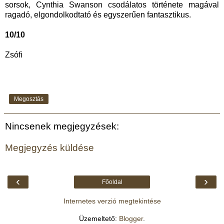
sorsok, Cynthia Swanson csodálatos története magával
ragadó, elgondolkodtató és egyszerűen fantasztikus.
10/10
Zsófi
Megosztás
Nincsenek megjegyzések:
Megjegyzés küldése
‹
›
Főoldal
Internetes verzió megtekintése
Üzemeltető:
Blogger
.