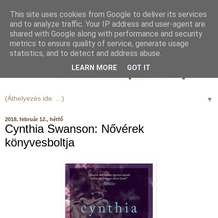
This site uses cookies from Google to deliver its services
and to analyze traffic. Your IP address and user-agent are
shared with Google along with performance and security
metrics to ensure quality of service, generate usage
statistics, and to detect and address abuse.
LEARN MORE
GOT IT
▼
2018. február 12., hétfő
Cynthia Swanson: Nővérek
könyvesboltja