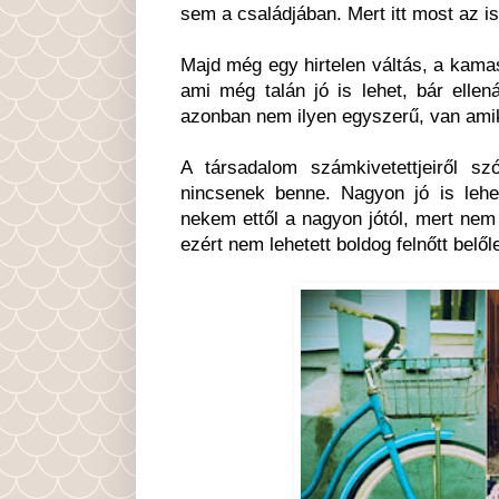
sem a családjában. Mert itt most az i
Majd még egy hirtelen váltás, a kamasz
ami még talán jó is lehet, bár ellen
azonban nem ilyen egyszerű, van ami
A társadalom számkivetettjeiről s
nincsenek benne. Nagyon jó is lehe
nekem ettől a nagyon jótól, mert nem 
ezért nem lehetett boldog felnőtt belől