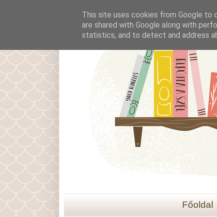
This site uses cookies from Google to de
are shared with Google along with perfo
statistics, and to detect and address a
Főoldal