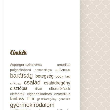
Címkék
Asperger-szindróma
amerikai
autizmus
polgárháború
antropológia
barátság
betegség
book tag
család
családregény
cirkusz
disztópia
elbeszélések
divat
elefántok
elgondolkodtató
ezoterikus
fantasy
film
gasztroregény
genetika
gyermekirodalom