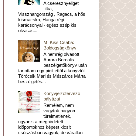
A cseresznyeliget
titka,
Visszhangország , Ragacs, a hős
kismacska, Hanga régi
karácsonyai - egész szép kis
olvasás...
M. Kiss Csaba:
Boldogságkönyv
A nemrég olvasott
Aurora Borealis
beszélgetőkönyv után
tartottam egy picit ettől a könyvtől.
Törőcsik Mari és Mészáros Márta
beszélgetés...
Könyvjelzőtervező
pályázat
Remélem, nem
vagytok nagyon
türelmetlenek,
ugyanis a meghirdetett
időpontokhoz képest kicsit
csúszásban vagyok, de váratlan