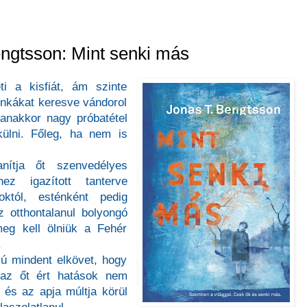
ngtsson: Mint senki más
ti a kisfiát, ám szinte
unkákat keresve vándorol
anakkor nagy próbatétel
ülni. Főleg, ha nem is
nítja őt szenvedélyes
hez igazított tanterve
októl, esténként pedig
 otthontalanul bolyongó
meg kell ölniük a Fehér
.
iú mindent elkövet, hogy
 az őt ért hatások nem
 és az apja múltja körül
szolatlanul.