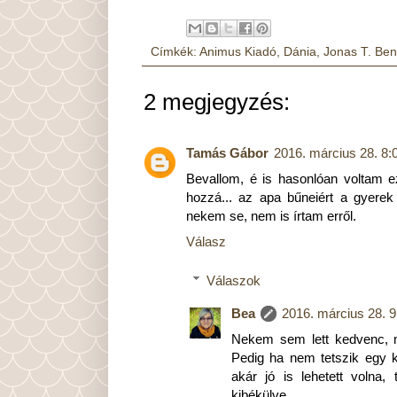
Címkék:
Animus Kiadó
,
Dánia
,
Jonas T. Be
2 megjegyzés:
Tamás Gábor
2016. március 28. 8:
Bevallom, é is hasonlóan voltam ez
hozzá... az apa bűneiért a gyerek
nekem se, nem is írtam erről.
Válasz
Válaszok
Bea
2016. március 28. 9
Nekem sem lett kedvenc, m
Pedig ha nem tetszik egy 
akár jó is lehetett volna
kibékülve.