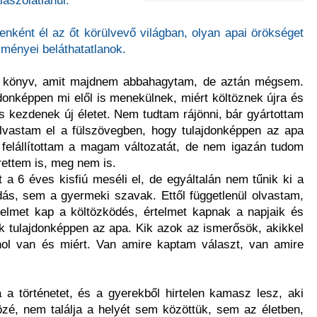
genként él az őt körülvevő világban, olyan apai örökséget
ményei beláthatatlanok.
n könyv, amit majdnem abbahagytam, de aztán mégsem.
donképpen mi elől is menekülnek, miért költöznek újra és
és kezdenek új életet. Nem tudtam rájönni, bár gyártottam
lvastam el a fülszövegben, hogy tulajdonképpen az apa
felállítottam a magam változatát, de nem igazán tudom
rettem is, meg nem is.
 a 6 éves kisfiú meséli el, de egyáltalán nem tűnik ki a
s, sem a gyermeki szavak. Ettől függetlenül olvastam,
elmet kap a költözködés, értelmet kapnak a napjaik és
 tulajdonképpen az apa. Kik azok az ismerősök, akikkel
 hol van és miért. Van amire kaptam választ, van amire
a a történetet, és a gyerekből hirtelen kamasz lesz, aki
özé, nem találja a helyét sem közöttük, sem az életben,