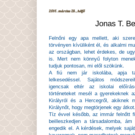
2016. március 28., hétfő
Jonas T. Be
Felnőni egy apa mellett, aki szere
törvényen kívüliként él, és alkalmi m
az országban, lehet érdekes, de ugy
is. Mert nem könnyű folyton menek
tudjuk pontosan, mi elől szökünk.
A fiú nem jár iskolába, apja ta
lelkesedéssel. Sajátos módszerei
igencsak eltér az iskolai előírás
történeteket mesél a gyerekeknek az
Királyról és a Hercegről, akiknek 
Királynőt, hogy megtörjenek egy átkot
Tíz évvel később, az immár felnőtt f
beilleszkedjen a társadalomba, ám
engedik el. A kérdések, melyek saját
kavarognak, nem maradhatnak megvála