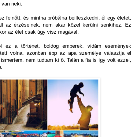
s van neki.
 felnőtt, és mintha próbálna beilleszkedni, él egy életet,
áll az érzéseinek, nem akar közel kerülni senkihez. Ez
kor az élet csak úgy visz magával.
zól ez a történet, boldog emberek, vidám események
tett volna, azonban épp az apa személye választja el
ismertem, nem tudtam ki ő. Talán a fia is így volt ezzel,
e.