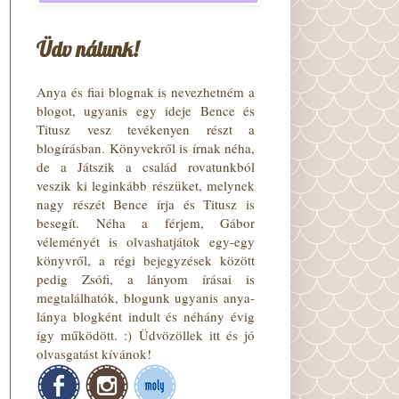
Üdv nálunk!
Anya és fiai blognak is nevezhetném a
blogot, ugyanis egy ideje Bence és
Titusz vesz tevékenyen részt a
blogírásban. Könyvekről is írnak néha,
de a Játszik a család rovatunkból
veszik ki leginkább részüket, melynek
nagy részét Bence írja és Titusz is
besegít. Néha a férjem, Gábor
véleményét is olvashatjátok egy-egy
könyvről, a régi bejegyzések között
pedig Zsófi, a lányom írásai is
megtalálhatók, blogunk ugyanis anya-
lánya blogként indult és néhány évig
így működött. :) Üdvözöllek itt és jó
olvasgatást kívánok!