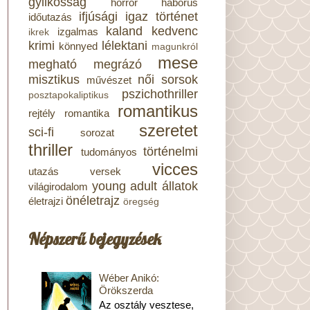
gyilkosság
horror
háborús
ifjúsági
igaz történet
időutazás
kaland
kedvenc
izgalmas
ikrek
krimi
lélektani
könnyed
magunkról
mese
megható
megrázó
misztikus
női sorsok
művészet
pszichothriller
posztapokaliptikus
romantikus
rejtély
romantika
szeretet
sci-fi
sorozat
thriller
történelmi
tudományos
vicces
utazás
versek
young adult
állatok
világirodalom
önéletrajz
életrajzi
öregség
Népszerű bejegyzések
Wéber Anikó:
Örökszerda
Az osztály vesztese,