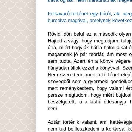
Felkavaró történet egy fiúról, aki ide
hurcolva magával, amelynek következ
Rövid időn belül ez a második olya
Hajtott a vágy, hogy megtudjam, tulaj
újra, miért hagyják hátra holmijaikat 
magamnak jó pár teóriát, ám most o
sem tudta. Azért én a könyv végére 
hányadán állok ezzel a könyvvel. Sze
Nem szerettem, mert a történet elejét
szövegből sem a gyermeki gondolkodá
mert reménykedtem, hogy valami ért
persze megtudom, hogy miért bujdosik
beszélgetett, ki a kisfiú édesanyja,
nem.
Aztán történik valami, ami kettévágj
nem tud beilleszkedeni a kortársai k