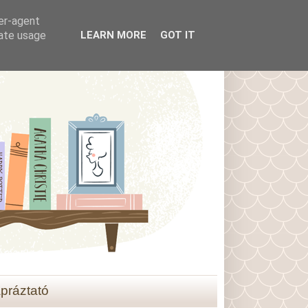
ser-agent
rate usage
LEARN MORE
GOT IT
práztató