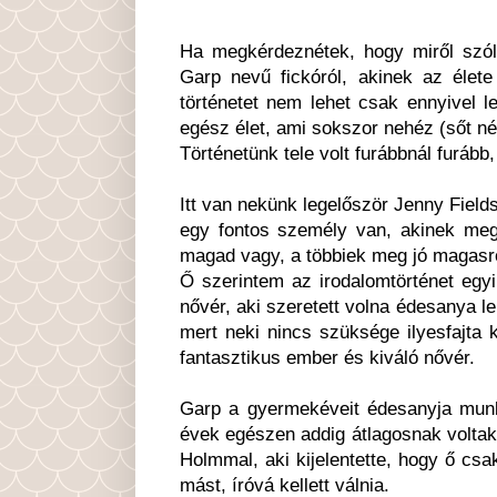
Ha megkérdeznétek, hogy miről szól
Garp nevű fickóról, akinek az élet
történetet nem lehet csak ennyivel 
egész élet, ami sokszor nehéz (sőt né
Történetünk tele volt furábbnál furább
Itt van nekünk legelőször Jenny Fields
egy fontos személy van, akinek meg k
magad vagy, a többiek meg jó magasról
Ő szerintem az irodalomtörténet egyi
nővér, aki szeretett volna édesanya le
mert neki nincs szüksége ilyesfajta k
fantasztikus ember és kiváló nővér.
Garp a gyermekéveit édesanyja munka
évek egészen addig átlagosnak volta
Holmmal, aki kijelentette, hogy ő cs
mást, íróvá kellett válnia.