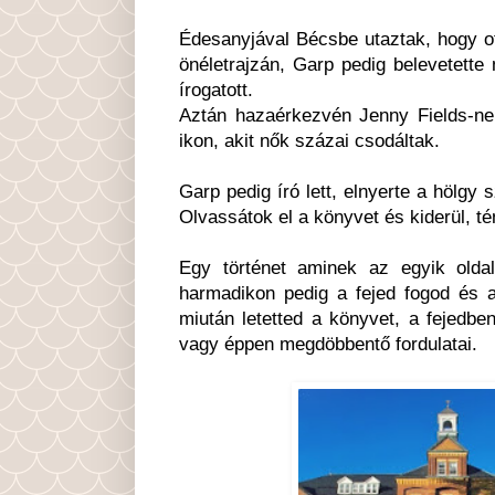
Édesanyjával Bécsbe utaztak, hogy ot
önéletrajzán, Garp pedig belevetette
írogatott.
Aztán hazaérkezvén Jenny Fields-nek 
ikon, akit nők százai csodáltak.
Garp pedig író lett, elnyerte a hölg
Olvassátok el a könyvet és kiderül, té
Egy történet aminek az egyik olda
harmadikon pedig a fejed fogod és a
miután letetted a könyvet, a fejedbe
vagy éppen megdöbbentő fordulatai.