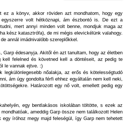
t ez a könyv, akkor röviden azt mondhatom, hogy egy
e egyszerre volt hétköznapi, ám észbontó is. De ezt a
letudni, mert annyi minden volt benne, mondjuk maga az
ha kész katasztrófa), de mi mégis elevickélünk valahogy.
, de annál imádnivalóbb szereplőkkel.
, Garp édesanyja. Akitől én azt tanultam, hogy az életben
ell felelned és követned kell a döntéseit, az pedig te
 le vannak ejtve. :)
k legkülönlegesebb nőalakja, az erős és kötelességtudó
nni, ám úgy gondolta férfi ehhez egyáltalán nem kell neki,
ötöttségekre. Határozott egy nő volt, emellett pedig egy
helyén, egy bentlakásos iskolában töltötte, s ezek az
k mondhatóak, ameddig Garp össze nem találkozott Helen
ak egy íróhoz megy majd feleségül, így Garp nem tehetett