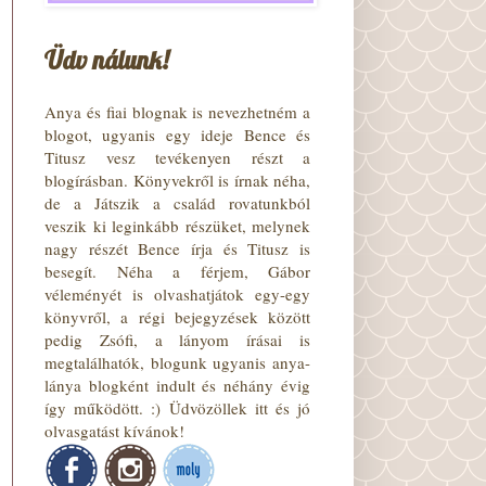
Üdv nálunk!
Anya és fiai blognak is nevezhetném a
blogot, ugyanis egy ideje Bence és
Titusz vesz tevékenyen részt a
blogírásban. Könyvekről is írnak néha,
de a Játszik a család rovatunkból
veszik ki leginkább részüket, melynek
nagy részét Bence írja és Titusz is
besegít. Néha a férjem, Gábor
véleményét is olvashatjátok egy-egy
könyvről, a régi bejegyzések között
pedig Zsófi, a lányom írásai is
megtalálhatók, blogunk ugyanis anya-
lánya blogként indult és néhány évig
így működött. :) Üdvözöllek itt és jó
olvasgatást kívánok!