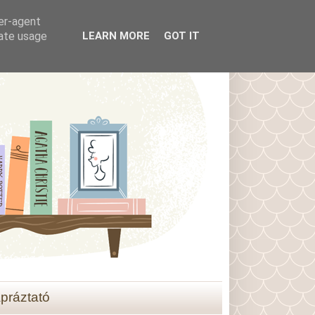
ser-agent
rate usage
LEARN MORE
GOT IT
práztató