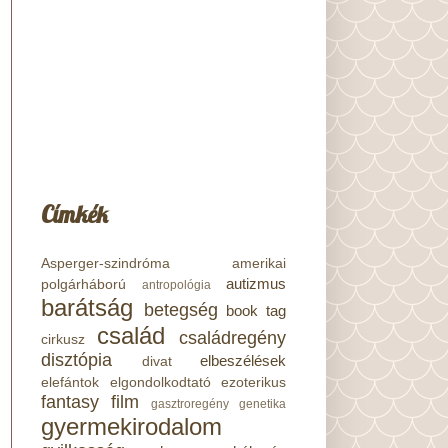
Címkék
Asperger-szindróma
amerikai
autizmus
polgárháború
antropológia
barátság
betegség
book tag
család
családregény
cirkusz
disztópia
elbeszélések
divat
elefántok
elgondolkodtató
ezoterikus
fantasy
film
gasztroregény
genetika
gyermekirodalom