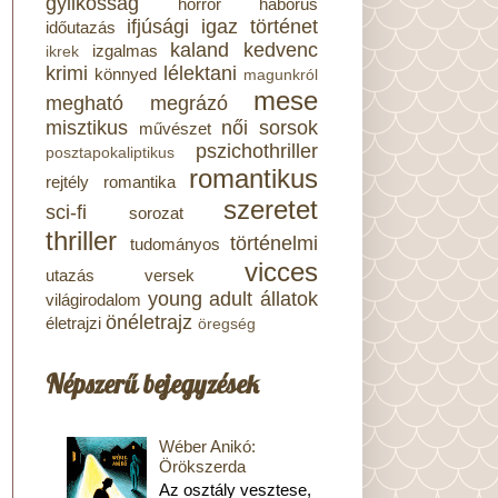
gyilkosság
horror
háborús
ifjúsági
igaz történet
időutazás
kaland
kedvenc
izgalmas
ikrek
krimi
lélektani
könnyed
magunkról
mese
megható
megrázó
misztikus
női sorsok
művészet
pszichothriller
posztapokaliptikus
romantikus
rejtély
romantika
szeretet
sci-fi
sorozat
thriller
történelmi
tudományos
vicces
utazás
versek
young adult
állatok
világirodalom
önéletrajz
életrajzi
öregség
Népszerű bejegyzések
Wéber Anikó:
Örökszerda
Az osztály vesztese,