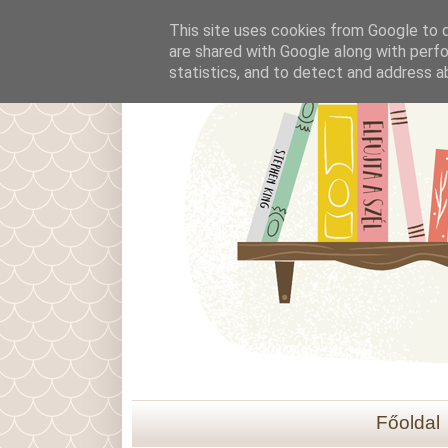
This site uses cookies from Google to de
are shared with Google along with perfo
statistics, and to detect and address a
Főoldal