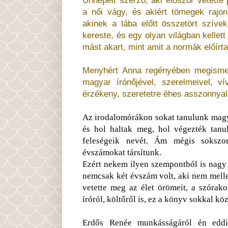
a női vágy, és akiért tömegek rajong
akinek a lába előtt összetört szív
kereste, és egy olyan világban kellett
mást akart, mint amit a normák előír
Menyhért Anna regényében megismer
magyar írónőjével, szerelmeivel, ví
érzékeny, szeretetre éhes asszonnyal
Az irodalomórákon sokat tanulunk magyar
és hol haltak meg, hol végezték tanu
feleségeik nevét. Ám mégis soksz
évszámokat társítunk.
Ezért nekem ilyen szempontból is nagy 
nemcsak két évszám volt, aki nem melles
vetette meg az élet örömeit, a szóra
íróról, költőről is, ez a könyv sokkal k
Erdős Renée munkásságáról én eddi