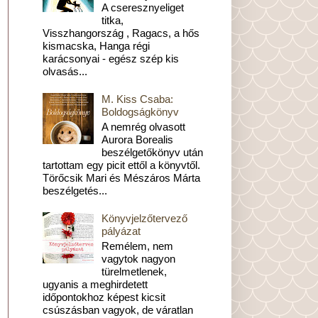
A cseresznyeliget
titka,
Visszhangország , Ragacs, a hős
kismacska, Hanga régi
karácsonyai - egész szép kis
olvasás...
M. Kiss Csaba:
Boldogságkönyv
A nemrég olvasott
Aurora Borealis
beszélgetőkönyv után
tartottam egy picit ettől a könyvtől.
Törőcsik Mari és Mészáros Márta
beszélgetés...
Könyvjelzőtervező
pályázat
Remélem, nem
vagytok nagyon
türelmetlenek,
ugyanis a meghirdetett
időpontokhoz képest kicsit
csúszásban vagyok, de váratlan