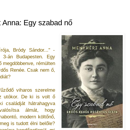
 Anna: Egy szabad nő
rója, Bródy Sándor..." -
us 3-án Budapesten. Egy
 nő megdöbbenve, rémülten
, Erdős Renée. Csak nem ő,
diát?
űződő viharos szerelme
z utókor. De ki is volt ő
ki családját hátrahagyva
valósítsa álmát, hogy
mabontó, modern költőnő,
meg is tudott élni belőle?
papírra kendőzetlenül, mi