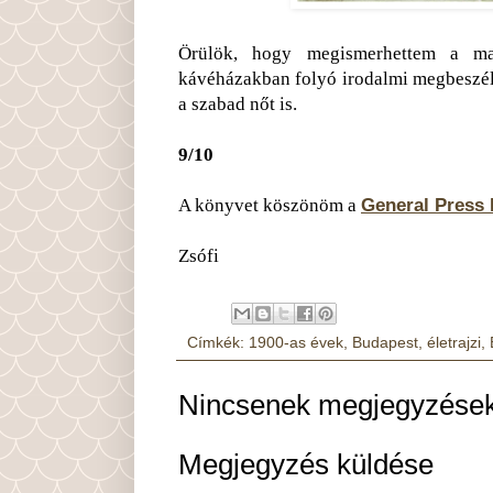
Örülök, hogy megismerhettem a ma
kávéházakban folyó irodalmi megbeszélés
a szabad nőt is.
9/10
A könyvet köszönöm a
General Press
Zsófi
Címkék:
1900-as évek
,
Budapest
,
életrajzi
,
Nincsenek megjegyzések
Megjegyzés küldése