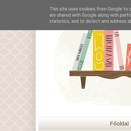
This site uses cookies from Google to de
are shared with Google along with perfo
statistics, and to detect and address a
Főoldal