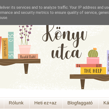
liver its services and to analyze traffic. Your IP address and u
rmance and security metrics to ensure quality of service, gene
buse.
Rólunk
Heti ez+az
Blogfaggató
Ká