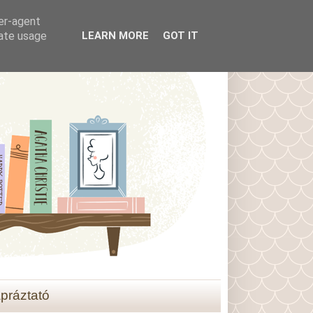
ser-agent
rate usage
LEARN MORE
GOT IT
práztató