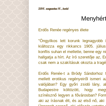
2016. augusztus 16., kedd
Menyhért
Erdős Renée regényes élete
"Öngyilkos lett korunk legnagyobb í
kiáltozza egy rikkancs 1905. júli
konflis suhan el mellette, benne egy
hallgatja a hírt. Az író szeretője az
csak nem a szakításuk okozta a tragé
Erdős Renée-t a Bródy Sándorhoz f
mellett erotikus regényeiről ismeri a
valójában? Egy győri zsidó lány, a
Budapestre költözött, hogy meg
színésznő legyen a fővárosban? For
aki az írásnak élt, és az első nő, aki 
Ünnepelt szerző, aki először vetette 