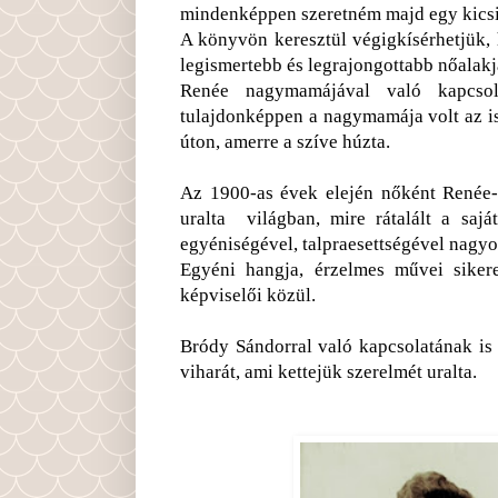
mindenképpen szeretném majd egy kicsi
A könyvön keresztül végigkísérhetjük, 
legismertebb és legrajongottabb nőalakj
Renée nagymamájával való kapcso
tulajdonképpen a nagymamája volt az is
úton, amerre a szíve húzta.
Az 1900-as évek elején nőként Renée-
uralta világban, mire rátalált a saját
egyéniségével, talpraesettségével nagyo
Egyéni hangja, érzelmes művei sikere
képviselői közül.
Bródy Sándorral való kapcsolatának is
viharát, ami kettejük szerelmét uralta.