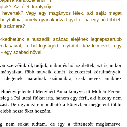
tak? Az élet királynője,
ek hevertek? Vagy egy magányos lélek, aki saját magát
 helytállnia, amely gyanakodva figyelte, ha egy nő többet,
tak számára?
kedhetünk a huszadik század elejének legnépszerűbb
vódásaival, a boldogságért folytatott küzdelmével: egy
 - egy szabad nővel.
 szerzőinkről, tudjuk, mikor és hol születtek, azt is, mikor
lmányaikat, főbb műveik címét, keletkezési körülményeit,
or idegenek maradnak számunkra, csak nevek amikhez
élményt jelentett Menyhért Anna könyve, itt Molnár Ferenc
leg a Pál utcai fiúkat írta, hanem egy férfi, aki bizony nem
kozást. De ugyanez elmondható a könyvben megjelent többi
özelebb hozta őket hozzám.
g nem sokat tudtam, de így a történetét megismerve,