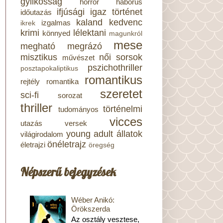
gyilkosság
horror
háborús
ifjúsági
igaz történet
időutazás
kaland
kedvenc
izgalmas
ikrek
krimi
lélektani
könnyed
magunkról
mese
megható
megrázó
misztikus
női sorsok
művészet
pszichothriller
posztapokaliptikus
romantikus
rejtély
romantika
szeretet
sci-fi
sorozat
thriller
történelmi
tudományos
vicces
utazás
versek
young adult
állatok
világirodalom
önéletrajz
életrajzi
öregség
Népszerű bejegyzések
Wéber Anikó:
Örökszerda
Az osztály vesztese,