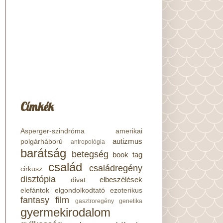
Címkék
Asperger-szindróma
amerikai
autizmus
polgárháború
antropológia
barátság
betegség
book tag
család
családregény
cirkusz
disztópia
elbeszélések
divat
elefántok
elgondolkodtató
ezoterikus
fantasy
film
gasztroregény
genetika
gyermekirodalom