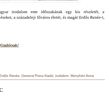
gyar irodalom eme időszakának egy kis részletét, a
eket, a századeleji főváros életét, és magát Erdős Renée-t,
 Kiadónak
!
Erdős Renée
,
General Press Kiadó
,
irodalom
,
Menyhért Anna
: