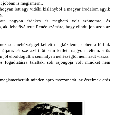
t jobban is megismerni.
hogyan lett egy vidéki kislányból a magyar irodalom egyik
a.
lata nagyon érdekes és megható volt számomra, és
, aki lehetővé tette Renée számára, hogy elinduljon azon az
nek sok nehézséggel kellett megküzdenie, ebben a férfiak
 útjára. Persze azért őt sem kellett nagyon félteni, erős
n jól elboldogult, s semmilyen nehézségtől nem riadt vissza.
s fogadtatásra találtak, sok rajongója volt mindkét nem
 megismerhettük minden apró mozzanatát, az érzelmek erős