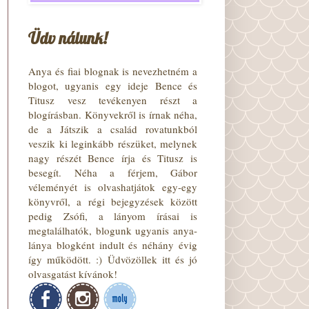
Üdv nálunk!
Anya és fiai blognak is nevezhetném a
blogot, ugyanis egy ideje Bence és
Titusz vesz tevékenyen részt a
blogírásban. Könyvekről is írnak néha,
de a Játszik a család rovatunkból
veszik ki leginkább részüket, melynek
nagy részét Bence írja és Titusz is
besegít. Néha a férjem, Gábor
véleményét is olvashatjátok egy-egy
könyvről, a régi bejegyzések között
pedig Zsófi, a lányom írásai is
megtalálhatók, blogunk ugyanis anya-
lánya blogként indult és néhány évig
így működött. :) Üdvözöllek itt és jó
olvasgatást kívánok!