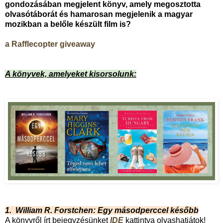
gondozásában megjelent könyv, amely megosztotta
olvasótáborát és hamarosan megjelenik a magyar
mozikban a belőle készült film is?
a Rafflecopter giveaway
A könyvek, amelyeket kisorsolunk:
1. William R. Forstchen: Egy másodperccel később
A könyvről írt bejegyzésünket
IDE
kattintva olvashatjátok!