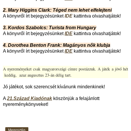
2. Mary Higgins Clark: Téged nem lehet elfelejteni
A könyvről írt bejegyzésünket
IDE
kattintva olvashatjátok!
3. Kordos Szabolcs: Turista from Hungary
A könyvről írt bejegyzésünket
IDE
kattintva olvashatjátok!
4. Dorothea Benton Frank: Magányos nők klubja
A könyvről írt bejegyzésünket
IDE
kattintva olvashatjátok!
A nyereményeket csak magyarországi címre postázzuk. A játék a jövő hét
keddig, azaz augusztus 23-án délig tart.
Jó játékot, sok szerencsét kívánunk mindenkinek!
A
21.Század Kiadónak
köszönjük a felajánlott
nyereménykönyveket!
Megosztás