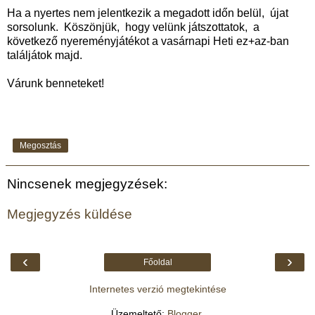
Ha a nyertes nem jelentkezik a megadott időn belül, újat
sorsolunk. Köszönjük, hogy velünk játszottatok, a
következő nyereményjátékot a vasárnapi Heti ez+az-ban
találjátok majd.
Várunk benneteket!
Megosztás
Nincsenek megjegyzések:
Megjegyzés küldése
‹
›
Főoldal
Internetes verzió megtekintése
Üzemeltető:
Blogger
.