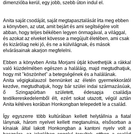
dimenzióba kerül, egy jobb, szebb úton indul el.
Anita saját csodáját, saját megtapasztalását írta meg ebben
a könyvben, az utat, amit bejárt és ami segítségére volt
abban, hogy teljes békében legyen önmagával, a világgal,
és azokat az elveket kövesse a megújult életében, ami csak
és kizárólag neki jó, és ne a külvilágnak, és mások
elvárásainak akarjon megfelelni.
Ebben a könyvben Anita Morjami útját követhetjük a rákkal
való küzdelmében egészen a haláláig, majd megtudhatjuk,
hogy mit "köszönhet" a betegségének és a halálának.
Anita végigkalauzol bennünket az életén gyermekkorától
kezdve, megtudhatjuk, hogy bár szülei indai származásúak,
ő Szingapúrban született, édesapja családja
textilkereskedelemből élt, ezért sokat utazott, végül aztán
Anita kétéves korában Honkongban telepedett le a család.
Így egyszerre több kultúrában kellett helytállnia a fiatal
lánynak, három nyelvet kellett megtanulnia, elsősorban a
kínaiak által lakott Honkongban a kantoni nyelv volt a