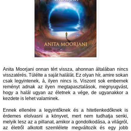
Anita Moorjani onnan tért vissza, ahonnan általában nincs
visszatérés. Túlélte a saját halálát. Ez olyan hír, amire sokan
csak legyintenek, á, ilyen nincs is. Viszont sok embernek
reményt adnak az ilyen megtapasztalások, megnyugvást,
hogy a halál ugyan az életnek a vége, de ugyanakkor a
kezdete is lehet valaminek.
Ennek ellenére a legyintőknek és a hitetlenkedőknek is
érdemes elolvasni a könyvet, mert nem tudhatja senki,
melyik lesz az a pillanat, amikor a gondolkodása, a világról,
az életről alkotott szemlélete megváltozik és egy jobb