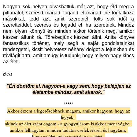
Nagyon sok helyen olvashattuk már azt, hogy éld meg a
pillanatot, szeresd magad, fogadd el magad, ne foglalkozz
másokkal, tedd azt, amit szeretnél, tölts sok időt a
szeretteiddel, szeress és fogadd el, ha szeretnek. Mindez
nem olyan könnyű és minden akkor történik meg, amikor
készen állunk rá. Törekedjünk készen állni. Anita könyve
fantasztikus történet, mely segít a saját gondolatainkat
rendezgetni, kicsit helyretesz néhány dolgot a fejünkben és
rávilágít arra, amit amúgy is tudunk, hogy milyen nagy kincs
az élet.
Bea
"Én döntöm el, hagyom-e vagy sem, hogy belépjen az
életembe mindaz, amit akarok."
*****
Akkor érzem a legerősebbnek magam, amikor hagyom, hogy az
legyek,
akinek az élet szánt engem - a gyógyulásom is akkor ment végbe,
amikor felhagytam minden tudatos cselekvéssel, és hagytam,
hogy az élet ereje vegye át a vezetést.