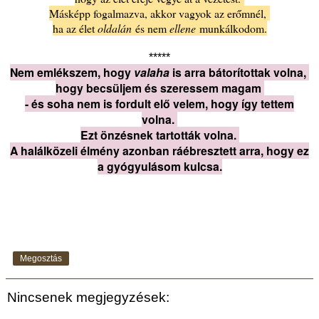
Másképp fogalmazva, akkor vagyok az erőmnél,
ha az élet
oldalán
és nem
ellene
munkálkodom.
*****
Nem emlékszem, hogy
valaha
is arra bátorítottak volna,
hogy becsüljem és szeressem magam
- és soha nem is fordult elő velem, hogy így tettem
volna.
Ezt önzésnek tartották volna.
A halálközeli élmény azonban ráébresztett arra, hogy ez
a gyógyulásom kulcsa.
Megosztás
Nincsenek megjegyzések: