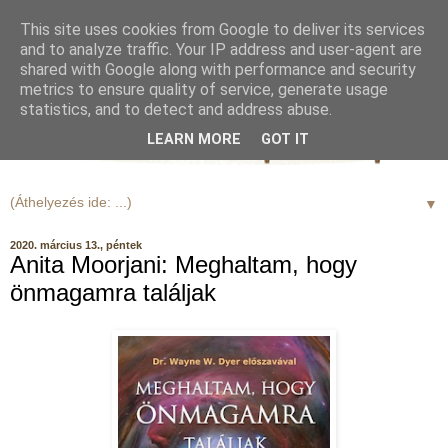
This site uses cookies from Google to deliver its services
and to analyze traffic. Your IP address and user-agent are
shared with Google along with performance and security
metrics to ensure quality of service, generate usage
statistics, and to detect and address abuse.
LEARN MORE
GOT IT
▼
2020. március 13., péntek
Anita Moorjani: Meghaltam, hogy
önmagamra találjak