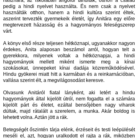
hasznára, az iskolában angolul tanultak, otthon a család
pedig a hindi nyelvet használta. És nem csak a nyelvet
használták otthon, hanem a hindi kultúra szerint éltek,
aszerint tervezték gyermekeik életét, így Anitára egy előre
megtervezett házasság és a hagyományos feleségszerep
várt.
A könyv első része teljesen hétköznapi, ugyanakkor nagyon
érdekes, Anita alaposan beszámol arról, hogyan telt a
gyerekkora, milyenek voltak a hétköznapjai, a hindi
hagyományok mellett miként ismerte meg a kínai
szokásokat, ünnepeket kínai dadája közreműködésével.
Hindu gyökerei miatt hitt a karmában és a reinkarnációban,
vallása szerint élt, a megvilágosodást keresve.
Olvasunk Anitáról fiatal lányként, aki letért a hindu
hagyományok által kijelölt útról, nem fogadta el a számára
kijelölt párt és életet, ezáltal bensőjében nagy viharok
dúltak, majd rátalált a szerelem, a munka. Akár boldog is
lehetett volna. Aztán jött a rák.
Betegségét őszintén tárja elénk, érzéseit és testi leépülését
meséli el, azt, hogyan uralkodott el rajta a rák, miközben