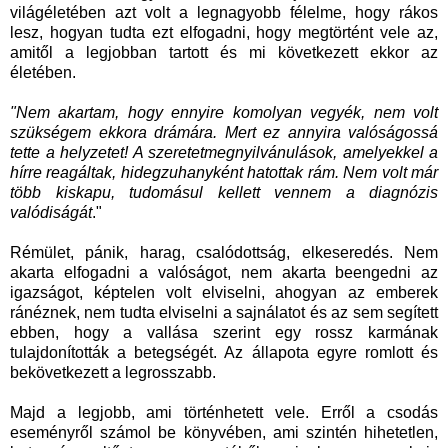
világéletében azt volt a legnagyobb félelme, hogy rákos
lesz, hogyan tudta ezt elfogadni, hogy megtörtént vele az,
amitől a legjobban tartott és mi következett ekkor az
életében.
"Nem akartam, hogy ennyire komolyan vegyék, nem volt
szükségem ekkora drámára. Mert ez annyira valóságossá
tette a helyzetet! A szeretetmegnyilvánulások, amelyekkel a
hírre reagáltak, hidegzuhanyként hatottak rám. Nem volt már
több kiskapu, tudomásul kellett vennem a diagnózis
valódiságát
."
Rémület, pánik, harag, csalódottság, elkeseredés. Nem
akarta elfogadni a valóságot, nem akarta beengedni az
igazságot, képtelen volt elviselni, ahogyan az emberek
ránéznek, nem tudta elviselni a sajnálatot és az sem segített
ebben, hogy a vallása szerint egy rossz karmának
tulajdonították a betegségét. Az állapota egyre romlott és
bekövetkezett a legrosszabb.
Majd a legjobb, ami történhetett vele. Erről a csodás
eseményről számol be könyvében, ami szintén hihetetlen,