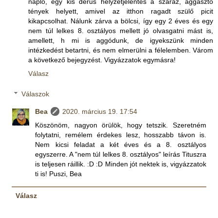
napló, egy kis derűs helyzetjelentés a száraz, aggasztó
tények helyett, amivel az itthon ragadt szülő picit
kikapcsolhat. Nálunk zárva a bölcsi, így egy 2 éves és egy
nem túl lelkes 8. osztályos mellett jó olvasgatni mást is,
amellett, h mi is aggódunk, de igyekszünk minden
intézkedést betartni, és nem elmerülni a félelemben. Várom
a következő bejegyzést. Vigyázzatok egymásra!
Válasz
Válaszok
Bea
2020. március 19. 17:54
Köszönöm, nagyon örülök, hogy tetszik. Szeretném
folytatni, remélem érdekes lesz, hosszabb távon is.
Nem kicsi feladat a két éves és a 8. osztályos
egyszerre. A "nem túl lelkes 8. osztályos" leírás Tituszra
is teljesen ráillik. :D :D Minden jót nektek is, vigyázzatok
ti is! Puszi, Bea
Válasz