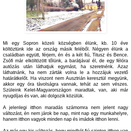
Mi egy Sopron közeli községben élünk, kb. 10 éve
költöztünk ide az ország másik feléből. Négyen élünk a
családban együtt, férjem, én és a két fiú, Titusz és Bence.
Zsófi már elköltözött tőlünk, a barátjával él, de egy félóra
autózás után láthatjuk egymást, ha szeretnénk. Azaz
láthatnánk, ha nem zárták volna le a hozzájuk vezető
határátkelőt. Ha viszont nem Ausztrián keresztül megyünk,
akkor egy óra távolságra vannak, tehát az sem vészes.
Szüleink Kelet-Magyarországon maradtak, van, aki már
nyugdíjas és van, aki dolgozik közülük.
A jelenlegi itthon maradás számomra nem jelent nagy
változást, én nem járok be nap, mint nap egy munkahelyre,
hanem itthon vagyok minden nap és imádok itthon lenni.
Az már egy kis változás, hogy mindkét fiú szinton itthon van