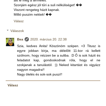
állt le még a termelés.
Szonjám egész jól tűri a suli nélküliséget! ��
Viszont rengeteg házit kapnak.
Millió puszim nektek! ��
Válasz
Válaszok
Bea
2020. március 20. 22:38
Szia, kedves Anita! Köszönöm szépen. <3 Titusz is
egyre jobban bírja, ma délelőtt 11-kor rá kellett
szólnom, hogy nézzen be a suliba. :D Ő is sok házit és
feladatot kap, gondoskodnak róla, hogy el ne
szokjanak a tanulástól. :)) Neked kitartást és vigyázz
nagyon magadra!!
Nagy ölelés és sok-sok puszi!!
Válasz