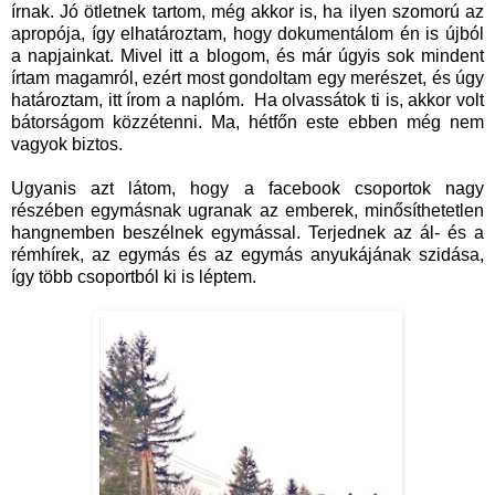
írnak. Jó ötletnek tartom, még akkor is, ha ilyen szomorú az
apropója, így elhatároztam, hogy dokumentálom én is újból
a napjainkat. Mivel itt a blogom, és már úgyis sok mindent
írtam magamról, ezért most gondoltam egy merészet, és úgy
határoztam, itt írom a naplóm. Ha olvassátok ti is, akkor volt
bátorságom közzétenni. Ma, hétfőn este ebben még nem
vagyok biztos.
Ugyanis azt látom, hogy a facebook csoportok nagy
részében egymásnak ugranak az emberek, minősíthetetlen
hangnemben beszélnek egymással. Terjednek az ál- és a
rémhírek, az egymás és az egymás anyukájának szidása,
így több csoportból ki is léptem.