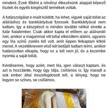
mindent. Ezek főként a növényi étkezésünk alapjait képező
lisztek és egyéb kiegészítő termékek voltak.
A futárszolgálat e-mailt küldött, ha lehet, vigyek saját tollat az
aláíráshoz és bankkártyával fizessek. Bankkártyával nem
tudtam, így a készpénzt is minden további nélkül elvette a
futár fiatalember. Csak akkor kapta el előlem az aláírandó
ívet, amikor a magammal vitt tollal elkezdtem aláírni, ugyanis
egy lila színű zselés toll volt, amit éppen felkaptam kifelé
menet. A vezetéknevem első két betűjét tudtam leírni, amikor
határozottan elkapta, hogy ez a toll nem jó, és a kezembe
nyomta a saját tollát.
Kérdésemre, hogy azért, mert lila, igen választ kaptam, és
azt is hozzátette, hogy úgy látja, csillámos is. Így maradt a
sok ember által összefogdosott toll, a lényeg, hogy ne
legyen se színes, se csillámos.