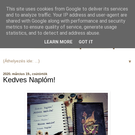
This site uses cookies from Google to deliver its services
and to analyze traffic. Your IP address and user-agent are
shared with Google along with performance and security
metrics to ensure quality of service, generate usage
statistics, and to detect and address abuse.
LEARN MORE
GOT IT
▼
2020. március 19., csütörtök
Kedves Naplóm!