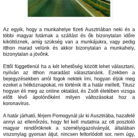
Az egyik, hogy a munkahelye fizeti Ausztriában neki és a
többi magyar futárnak a szállást és ők bizonytalan időre
kiköltöznek, amíg szükség van a munkájukra, vagy pedig
itthon marad velünk és akkor bizonytalan a munkahely,
bizonytalan a jövőnk.
Ettől függetlenül ha a két lehetőség között lehet választani,
nyilván az itthon maradást választanánk. Ezekben a
bejegyzésekben arról fogok nektek írni, hogyan éljük meg
ezeket a hétköznapokat, mi történik itt a határ mellett, Titusz
hogyan éli meg az online oktatást, és Zsófi életében vizsga
előtt lévő ápolónőként milyen változásokat hoz a
koronavírus.
A határ járható, férjem Pomogynál jár ki Ausztriába, hazafelé
annyi az ellenőrzés, hogy fel kell mutatnia az ott posztoló
magyar rendőröknek a személyigazolványát, általában
viszonylag gyorsan átjut, nincsen feltorlódott sor, nem úgy,