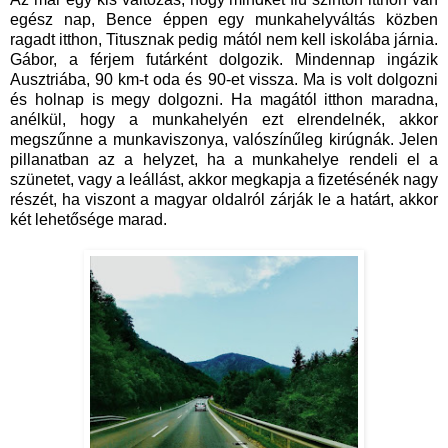
egész nap, Bence éppen egy munkahelyváltás közben
ragadt itthon, Titusznak pedig mától nem kell iskolába járnia.
Gábor, a férjem futárként dolgozik. Mindennap ingázik
Ausztriába, 90 km-t oda és 90-et vissza. Ma is volt dolgozni
és holnap is megy dolgozni. Ha magától itthon maradna,
anélkül, hogy a munkahelyén ezt elrendelnék, akkor
megszűnne a munkaviszonya, valószínűleg kirúgnák. Jelen
pillanatban az a helyzet, ha a munkahelye rendeli el a
szünetet, vagy a leállást, akkor megkapja a fizetésénék nagy
részét, ha viszont a magyar oldalról zárják le a határt, akkor
két lehetősége marad.