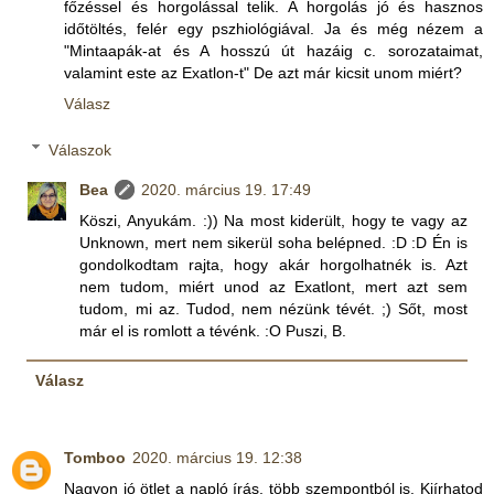
főzéssel és horgolással telik. A horgolás jó és hasznos
időtöltés, felér egy pszhiológiával. Ja és még nézem a
"Mintaapák-at és A hosszú út hazáig c. sorozataimat,
valamint este az Exatlon-t" De azt már kicsit unom miért?
Válasz
Válaszok
Bea
2020. március 19. 17:49
Köszi, Anyukám. :)) Na most kiderült, hogy te vagy az
Unknown, mert nem sikerül soha belépned. :D :D Én is
gondolkodtam rajta, hogy akár horgolhatnék is. Azt
nem tudom, miért unod az Exatlont, mert azt sem
tudom, mi az. Tudod, nem nézünk tévét. ;) Sőt, most
már el is romlott a tévénk. :O Puszi, B.
Válasz
Tomboo
2020. március 19. 12:38
Nagyon jó ötlet a napló írás, több szempontból is. Kiírhatod