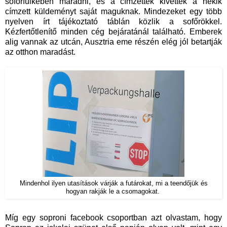
sofőrfülkében maradni, és a címzettek kivették a nekik
címzett küldeményt saját maguknak. Mindezeket egy több
nyelven írt tájékoztató táblán közlik a sofőrökkel.
Kézfertőtlenítő minden cég bejáratánál található. Emberek
alig vannak az utcán, Ausztria eme részén elég jól betartják
az otthon maradást.
Mindenhol ilyen utasítások várják a futárokat, mi a teendőjük és
hogyan rakják le a csomagokat.
Míg egy soproni facebook csoportban azt olvastam, hogy