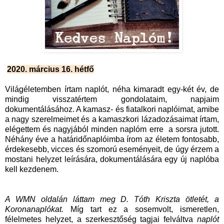
2020. március 16. hétfő
Világéletemben írtam naplót, néha kimaradt egy-két év, de
mindig visszatértem gondolataim, napjaim
dokumentálásához. A kamasz- és fiatalkori naplóimat, amibe
a nagy szerelmeimet és a kamaszkori lázadozásaimat írtam,
elégettem és nagyjából minden naplóm erre a sorsra jutott.
Néhány éve a határidőnaplóimba írom az életem fontosabb,
érdekesebb, vicces és szomorú eseményeit, de úgy érzem a
mostani helyzet leírására, dokumentálására egy új naplóba
kell kezdenem.
A WMN oldalán láttam meg D. Tóth Kriszta ötletét, a
Koronanaplókat.
Míg tart ez a sosemvolt, ismeretlen,
félelmetes helyzet, a szerkesztőség tagjai felváltva
naplót