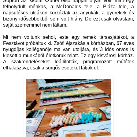
Sopron az iskolai szünet első napján olyan volt, mint egy
felbolydult méhkas, a McDonalds tele, a Pláza tele, a
napsütéses utcákon korzóztak az anyukák, a gyerekek és
bizony idősebbekből sem volt hiány. De ezt csak olvastam,
saját szememmel nem láttam.
Mi nem voltunk sehol, este egy remek társasjátékot, a
Fesztávot próbáltuk ki. Zsófi éjszakás a kórházban, 67 éves
nyugdíjas kolléganője ma van utoljára, és 3 idős orvos is
kiesett a munkából életkoruk miatt. Ez egy kisvárosi kórház.
A szakrendeléseket leállították, programozott műtétek
elhalasztva, csak a sürgős eseteket látják el.