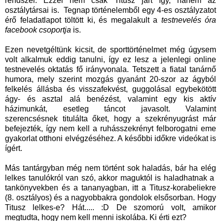
rendszer. Ezzel nem csak Titusz járt így, hanem az
osztálytársai is. Tegnap történelemből egy 4-es osztályzatot
érő feladatlapot töltött ki, és megalakult a
testnevelés óra
facebook csoportja
is.
Ezen nevetgéltünk kicsit, de sporttörténelmet még úgysem
volt alkalmuk eddig tanulni, így ez lesz a jelenlegi online
testnevelés oktatás fő irányvonala. Tetszett a fiatal tanárnő
humora, mely szerint mozgás gyanánt 20-szor az ágyból
felkelés állásba és visszafekvést, guggolásal egybekötött
ágy- és asztal alá benézést, valamint egy kis aktív
házimunkát, esetleg táncot javasolt. Valamint
szerencsésnek titulálta őket, hogy a szekrényugrást már
befejezték, így nem kell a ruhásszekrényt felborogatni eme
gyakorlat otthoni elvégzéséhez. A későbbi időkre videókat is
ígért.
Más tantárgyban még nem történt sok haladás, bár ha elég
lelkes tanulókról van szó, akkor maguktól is haladhatnak a
tankönyvekben és a tananyagban, itt a Titusz-korabeliekre
(8. osztályos) és a nagyobbakra gondolok elsősorban. Hogy
Titusz lelkes-e? Hát..... :D De szomorú volt, amikor
megtudta, hogy nem kell menni iskolába. Ki érti ezt?