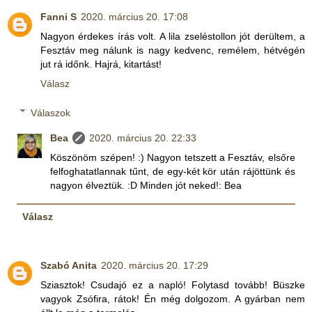
Fanni S
2020. március 20. 17:08
Nagyon érdekes írás volt. A lila zseléstollon jót derültem, a
Fesztáv meg nálunk is nagy kedvenc, remélem, hétvégén
jut rá időnk. Hajrá, kitartást!
Válasz
Válaszok
Bea
2020. március 20. 22:33
Köszönöm szépen! :) Nagyon tetszett a Fesztáv, elsőre
felfoghatatlannak tűnt, de egy-két kör után rájöttünk és
nagyon élveztük. :D Minden jót neked!: Bea
Válasz
Szabó Anita
2020. március 20. 17:29
Sziasztok! Csudajó ez a napló! Folytasd tovább! Büszke
vagyok Zsófira, rátok! Én még dolgozom. A gyárban nem