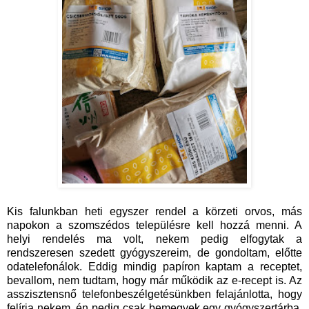
Kis falunkban heti egyszer rendel a körzeti orvos, más
napokon a szomszédos településre kell hozzá menni. A
helyi rendelés ma volt, nekem pedig elfogytak a
rendszeresen szedett gyógyszereim, de gondoltam, előtte
odatelefonálok. Eddig mindig papíron kaptam a receptet,
bevallom, nem tudtam, hogy már működik az e-recept is. Az
asszisztensnő telefonbeszélgetésünkben felajánlotta, hogy
felírja nekem, én pedig csak bemegyek egy gyógyszertárba,