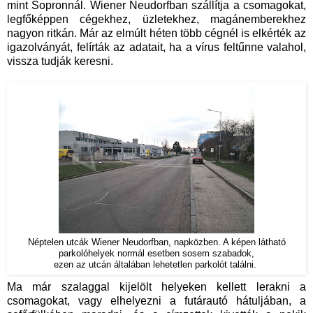
mint Sopronnál. Wiener Neudorfban szállítja a csomagokat,
legfőképpen cégekhez, üzletekhez, magánemberekhez
nagyon ritkán. Már az elmúlt héten több cégnél is elkérték az
igazolványát, felírták az adatait, ha a vírus feltűnne valahol,
vissza tudják keresni.
Néptelen utcák Wiener Neudorfban, napközben. A képen látható
parkolóhelyek normál esetben sosem szabadok,
ezen az utcán általában lehetetlen parkolót találni.
Ma már szalaggal kijelölt helyeken kellett lerakni a
csomagokat, vagy elhelyezni a futárautó hátuljában, a