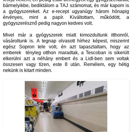
bármelyikbe, bediktálom a TAJ számomat, és már kapom is
a gyógyszereket. Az e-recept ugyanúgy három hónapig
érvényes, mint a papír. Kiváltottam, működött, a
gyógyszerésznő pedig nagyon kedves volt.
Mivel már a gyógyszerek miatt kimozdultunk itthonról,
vásároltunk is. A tegnap olvasott hírhez képest, miszerint
egész Sopron tele volt, én azt tapasztaltam, hogy az
emberek tényleg otthon maradtak, a Tescoban is sikerült
elkerülni azt a néhány embert és a Lidl-ben sem voltak
összesen vagy tízen, este 8 után. Remélem, egy hétig
nekünk is kitart minden.