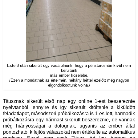
Este 8 után sikerült úgy vásárolnunk, hogy a pénztárosnőn kívül nem
kerültünk
más ember közelébe.
/Ezen a mondatnak az értelmén, néhány héttel ezelőtt még nagyon
elgondolkodtunk volna./
Titusznak sikerült első nap egy online 1-est beszereznie
nyelvtanból, ennyire és így sikerült kitöltenie a kiküldött
feladatlapot, másodszori próbálkozásra is 1-es lett, harmadik
próbálkozásra egy hármast sikerült beszereznie, de vannak
még hiányosságai a dolognak, ugyanis az ember által
pontozható, kifejtős válaszokat nem értékelte az automatikus