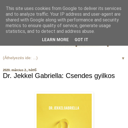
This site uses cookies from Google to deliver its services
and to analyze traffic. Your IP address and user-agent are
shared with Google along with performance and security
metrics to ensure quality of service, generate usage
statistics, and to detect and address abuse.
LEARN MORE
GOT IT
▼
2020. március 2., hétfő
Dr. Jekkel Gabriella: Csendes gyilkos