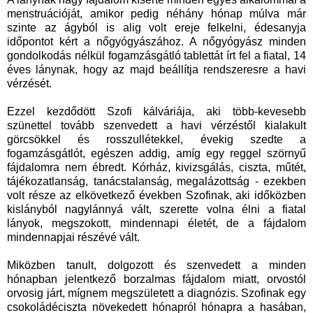
menstruációját, amikor pedig néhány hónap múlva már
szinte az ágyból is alig volt ereje felkelni, édesanyja
időpontot kért a nőgyógyászához. A nőgyógyász minden
gondolkodás nélkül fogamzásgátló tablettát írt fel a fiatal, 14
éves lánynak, hogy az majd beállítja rendszeresre a havi
vérzését.
Ezzel kezdődött Szofi kálváriája, aki több-kevesebb
szünettel tovább szenvedett a havi vérzéstől kialakult
görcsökkel és rosszullétekkel, évekig szedte a
fogamzásgátlót, egészen addig, amíg egy reggel szörnyű
fájdalomra nem ébredt. Kórház, kivizsgálás, ciszta, műtét,
tájékozatlanság, tanácstalanság, megalázottság - ezekben
volt része az elkövetkező években Szofinak, aki időközben
kislányból nagylánnyá vált, szerette volna élni a fiatal
lányok, megszokott, mindennapi életét, de a fájdalom
mindennapjai részévé vált.
Miközben tanult, dolgozott és szenvedett a minden
hónapban jelentkező borzalmas fájdalom miatt, orvostól
orvosig járt, mígnem megszületett a diagnózis. Szofinak egy
csokoládéciszta növekedett hónapról hónapra a hasában,