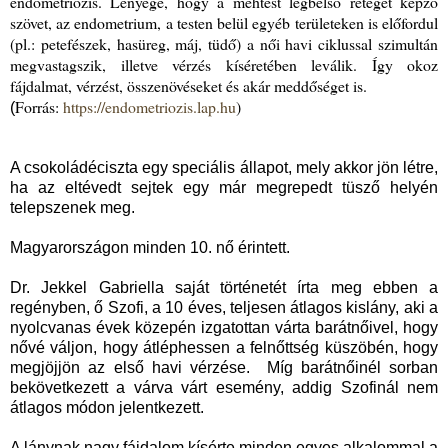
endometriózis. Lényege, hogy a méhtest legbelső rétegét képző
szövet, az endometrium, a testen belül egyéb területeken is előfordul
(pl.: petefészek, hasüreg, máj, tüdő) a női havi ciklussal szimultán
megvastagszik, illetve vérzés kíséretében leválik. Így okoz
fájdalmat, vérzést, összenövéseket és akár meddőséget is.
Forrás:
https://endometriozis.lap.hu
)
(
A csokoládéciszta egy speciális állapot, mely akkor jön létre,
ha az eltévedt sejtek egy már megrepedt tüsző helyén
telepszenek meg.
Magyarországon minden 10. nő érintett.
Dr. Jekkel Gabriella saját történetét írta meg ebben a
regényben, ő Szofi, a 10 éves, teljesen átlagos kislány, aki a
nyolcvanas évek közepén izgatottan várta barátnőivel, hogy
nővé váljon, hogy átléphessen a felnőttség küszöbén, hogy
megjöjjön az első havi vérzése. Míg barátnőinél sorban
bekövetkezett a várva várt esemény, addig Szofinál nem
átlagos módon jelentkezett.
A lánynak nagy fájdalom kísérte minden egyes alkalommal a