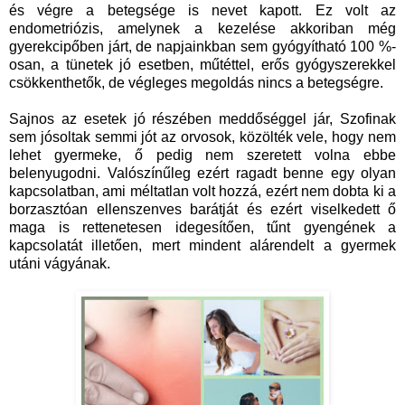
és végre a betegsége is nevet kapott. Ez volt az
endometriózis, amelynek a kezelése akkoriban még
gyerekcipőben járt, de napjainkban sem gyógyítható 100 %-
osan, a tünetek jó esetben, műtéttel, erős gyógyszerekkel
csökkenthetők, de végleges megoldás nincs a betegségre.
Sajnos az esetek jó részében meddőséggel jár, Szofinak
sem jósoltak semmi jót az orvosok, közölték vele, hogy nem
lehet gyermeke, ő pedig nem szeretett volna ebbe
belenyugodni. Valószínűleg ezért ragadt benne egy olyan
kapcsolatban, ami méltatlan volt hozzá, ezért nem dobta ki a
borzasztóan ellenszenves barátját és ezért viselkedett ő
maga is rettenetesen idegesítően, tűnt gyengének a
kapcsolatát illetően, mert mindent alárendelt a gyermek
utáni vágyának.