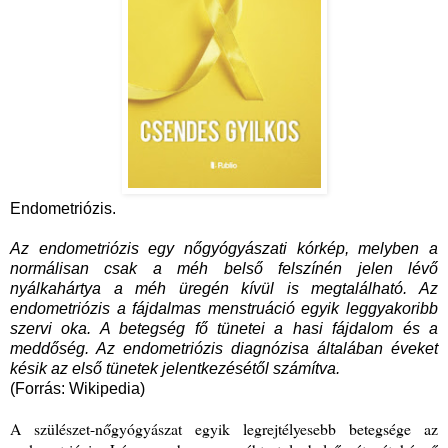
Endometriózis.
Az endometriózis egy nőgyógyászati kórkép, melyben a
normálisan csak a méh belső felszínén jelen lévő
nyálkahártya a méh üregén kívül is megtalálható. Az
endometriózis a fájdalmas menstruáció egyik leggyakoribb
szervi oka. A betegség fő tünetei a hasi fájdalom és a
meddőség. Az endometriózis diagnózisa általában éveket
késik az első tünetek jelentkezésétől számítva.
(Forrás: Wikipedia)
A szülészet-nőgyógyászat egyik legrejtélyesebb betegsége az