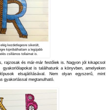
elég kezdetlegesre sikerült,
égre kipróbálhattam a legújabb
elés csillámos tollaimat is.
 rajzosak és már-már festőiek is. Nagyon jól kikapcsol
gyakorlólapokat is találhatunk a könyvben, amelyeken
típusok elsajátításával. Nem olyan egyszerű, mint
as gyakorlással megtanulható.