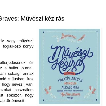
raves: Művészi kézírás
tív vagy művészi
l foglalkozó könyv
lterjedésének és
 a bullet journal,
am sokáig, annak
nló stílusban írok
ki hogy nevezi, van,
azokat használom
ult sokszor, hogy
ap történéseit.