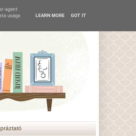
ser-agent
rate usage
LEARN MORE
GOT IT
práztató