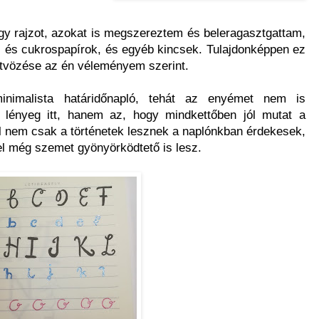
gy rajzot, azokat is megszereztem és beleragasztgattam,
 és cukrospapírok, és egyéb kincsek. Tulajdonképpen ez
ötvözése az én véleményem szerint.
minimalista határidőnapló, tehát az enyémet nem is
ényeg itt, hanem az, hogy mindkettőben jól mutat a
tal nem csak a történetek lesznek a naplónkban érdekesek,
l még szemet gyönyörködtető is lesz.