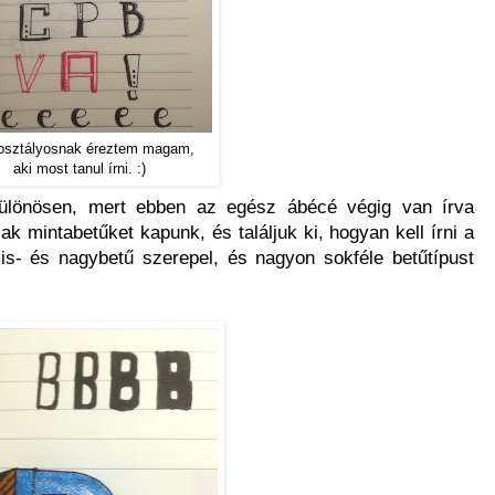
osztályosnak éreztem magam,
aki most tanul írni. :)
ülönösen, mert ebben az egész ábécé végig van írva
k mintabetűket kapunk, és találjuk ki, hogyan kell írni a
kis- és nagybetű szerepel, és nagyon sokféle betűtípust