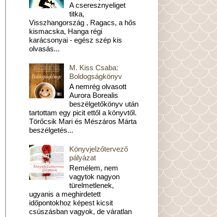
A cseresznyeliget
titka,
Visszhangország , Ragacs, a hős
kismacska, Hanga régi
karácsonyai - egész szép kis
olvasás...
M. Kiss Csaba:
Boldogságkönyv
A nemrég olvasott
Aurora Borealis
beszélgetőkönyv után
tartottam egy picit ettől a könyvtől.
Törőcsik Mari és Mészáros Márta
beszélgetés...
Könyvjelzőtervező
pályázat
Remélem, nem
vagytok nagyon
türelmetlenek,
ugyanis a meghirdetett
időpontokhoz képest kicsit
csúszásban vagyok, de váratlan