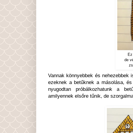
Ez 
de v
zs
Vannak könnyebbek és nehezebbek is,
ezeknek a betűknek a másolása, és 
nyugodtan próbálkozhatunk a betű
amilyennek elsőre tűnik, de szorgalm