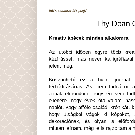
2017. november 20., hétfő
Thy Doan G
Kreatív ábécék minden alkalomra
Az utóbbi időben egyre több krea
kézírással, más néven kalligráfiáva
jelent meg.
Köszönhető ez a bullet journal e
térhódításának. Aki nem tudná mi az
annak elmondom, hogy én sem tudt
ellenére, hogy évek óta valami haso
naplót, vagy afféle családi krónikát, 
hogy újságból vágok ki képeket, 
dekorációnak, és olyan is előford
miután leírtam, még le is rajzoltam a n