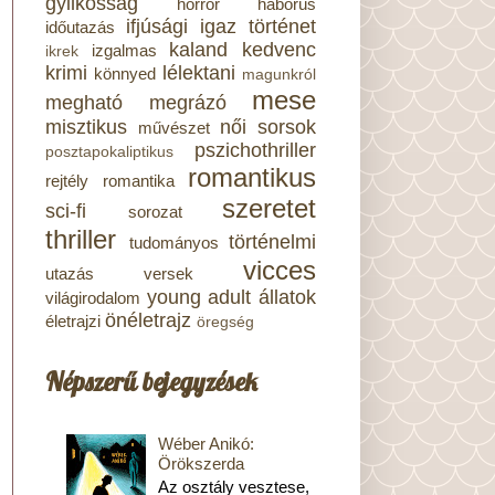
gyilkosság
horror
háborús
ifjúsági
igaz történet
időutazás
kaland
kedvenc
izgalmas
ikrek
krimi
lélektani
könnyed
magunkról
mese
megható
megrázó
misztikus
női sorsok
művészet
pszichothriller
posztapokaliptikus
romantikus
rejtély
romantika
szeretet
sci-fi
sorozat
thriller
történelmi
tudományos
vicces
utazás
versek
young adult
állatok
világirodalom
önéletrajz
életrajzi
öregség
Népszerű bejegyzések
Wéber Anikó:
Örökszerda
Az osztály vesztese,