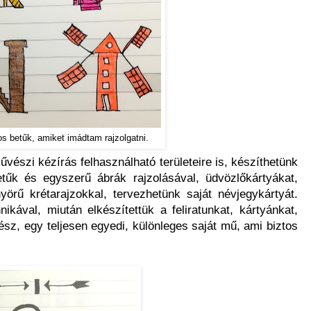
os betűk, amiket imádtam rajzolgatni.
űvészi kézírás felhasználható területeire is, készíthetünk
tűk és egyszerű ábrák rajzolásával, üdvözlőkártyákat,
yörű krétarajzokkal, tervezhetünk saját névjegykártyát.
ikával, miután elkészítettük a feliratunkat, kártyánkat,
kész, egy teljesen egyedi, különleges saját mű, ami biztos