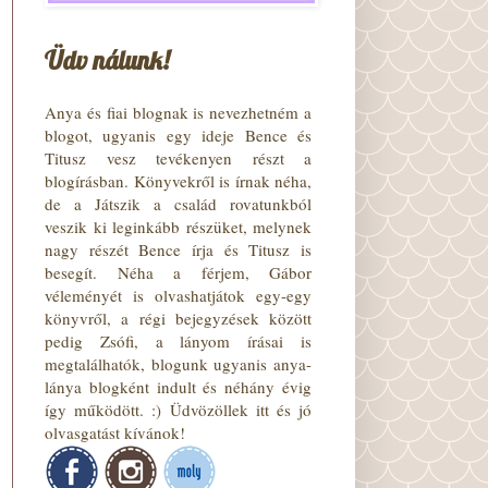
Üdv nálunk!
Anya és fiai blognak is nevezhetném a
blogot, ugyanis egy ideje Bence és
Titusz vesz tevékenyen részt a
blogírásban. Könyvekről is írnak néha,
de a Játszik a család rovatunkból
veszik ki leginkább részüket, melynek
nagy részét Bence írja és Titusz is
besegít. Néha a férjem, Gábor
véleményét is olvashatjátok egy-egy
könyvről, a régi bejegyzések között
pedig Zsófi, a lányom írásai is
megtalálhatók, blogunk ugyanis anya-
lánya blogként indult és néhány évig
így működött. :) Üdvözöllek itt és jó
olvasgatást kívánok!