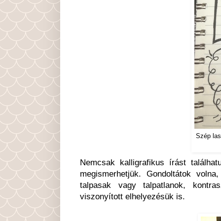
Szép las
Nemcsak kalligrafikus írást találha
megismerhetjük. Gondoltátok volna
talpasak vagy talpatlanok, kontr
viszonyított elhelyezésük is.