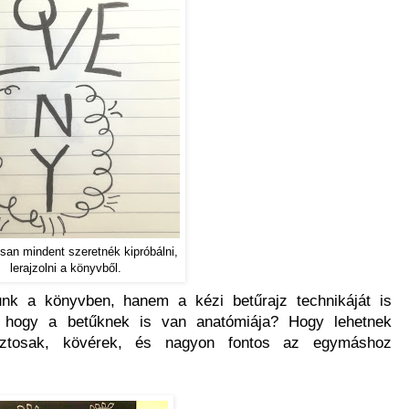
san mindent szeretnék kipróbálni,
lerajzolni a könyvből.
tunk a könyvben, hanem a kézi betűrajz technikáját is
, hogy a betűknek is van anatómiája? Hogy lehetnek
asztosak, kövérek, és nagyon fontos az egymáshoz