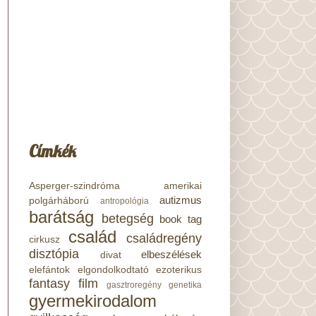
Címkék
Asperger-szindróma
amerikai
autizmus
polgárháború
antropológia
barátság
betegség
book tag
család
családregény
cirkusz
disztópia
elbeszélések
divat
elefántok
elgondolkodtató
ezoterikus
fantasy
film
gasztroregény
genetika
gyermekirodalom