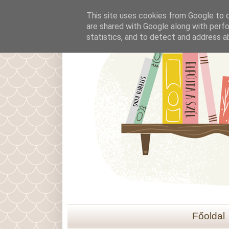
This site uses cookies from Google to de
are shared with Google along with perfo
statistics, and to detect and address a
Főoldal