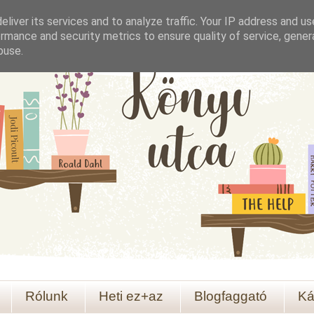
liver its services and to analyze traffic. Your IP address and u
rmance and security metrics to ensure quality of service, gene
buse.
Rólunk
Heti ez+az
Blogfaggató
Ká