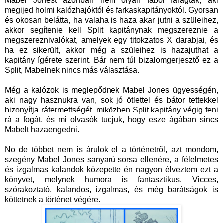
Mabel Jonest azonban nem olyan fából faragták, aki
megijed holmi kalózhajóktól és farkaskapitányoktól. Gyorsan
és okosan belátta, ha valaha is haza akar jutni a szüleihez,
akkor segítenie kell Split kapitánynak megszereznie a
megszereznivalókat, amelyek egy titokzatos X darabjai, és
ha ez sikerült, akkor még a szüleihez is hazajuthat a
kapitány ígérete szerint. Bár nem túl bizalomgerjesztő ez a
Split, Mabelnek nincs más választása.
Még a kalózok is meglepődnek Mabel Jones ügyességén,
aki nagy hasznukra van, sok jó ötlettel és bátor tettekkel
bizonyítja rátermettségét, miközben Split kapitány végig feni
rá a fogát, és mi olvasók tudjuk, hogy esze ágában sincs
Mabelt hazaengedni.
No de többet nem is árulok el a történetről, azt mondom,
szegény Mabel Jones sanyarú sorsa ellenére, a félelmetes
és izgalmas kalandok közepette én nagyon élveztem ezt a
könyvet, melynek humora is fantasztikus. Vicces,
szórakoztató, kalandos, izgalmas, és még barátságok is
köttetnek a történet végére.