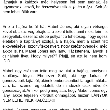
láthatjuk a kalózok még helyesen írni sem tudnak, és
ugyancsak ijesztő, ha összetévesztik a
j
-t és a
ly
-t. Sok jót
nem lehet tőlük várni.
Erre a hajóra kerül hát Mabel Jones, aki olyan vétséget
követ el, azaz végrehajtotta a szent tettet, amit most leírni is
szégyellek, ezzel az ölébe pottyant a lehetőség, hogy egész
életében a kapitányt szolgálja a hajón, mert a szent tett
elkövetésével bizonyítékot nyert, hogy kalóznövendék, még
akkor is, ha Mabel Jones egy lány. Hát istenem, lányok is
csinálnak ilyet. Hogy milyet?? Pfujjj, én azt le nem írom.
:D:D
Mabel egy zsákban tette meg az utat a hajóig, amelynek
kapitánya Idryss Ebenezer Split, aki egy farkas. A
gonoszabbik fajtából, akinek embercsontból faragott műlába
van, bal szeme rég odalett, de mindezek csak növelték
gonoszságát. Amikor pedig meglátta, hogy Mabel Jones egy
lány, akkor teljesen kifordult önmagából, hiszen LÁNYOK
NEM LEHETNEK KALÓZOK!!