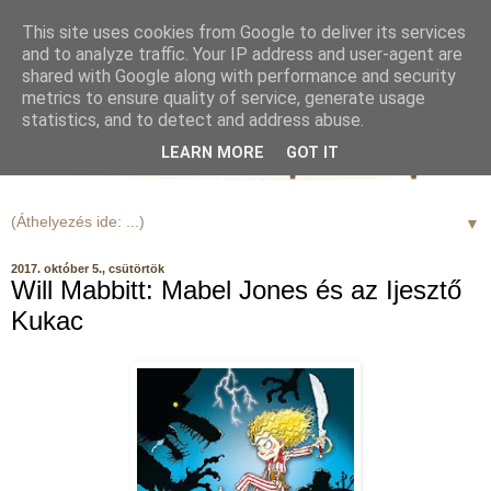
This site uses cookies from Google to deliver its services
and to analyze traffic. Your IP address and user-agent are
shared with Google along with performance and security
metrics to ensure quality of service, generate usage
statistics, and to detect and address abuse.
LEARN MORE
GOT IT
▼
2017. október 5., csütörtök
Will Mabbitt: Mabel Jones és az Ijesztő
Kukac