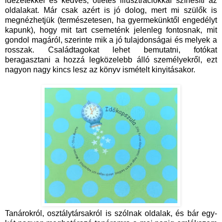
idézetekkel és kedves, ötletes illusztrációkkal színesíti az
oldalakat. Már csak azért is jó dolog, mert mi szülők is
megnézhetjük (természetesen, ha gyermekünktől engedélyt
kapunk), hogy mit tart csemeténk jelenleg fontosnak, mit
gondol magáról, szerinte mik a jó tulajdonságai és melyek a
rosszak. Családtagokat lehet bemutatni, fotókat
beragasztani a hozzá legközelebb álló személyekről, ezt
nagyon nagy kincs lesz az könyv ismételt kinyitásakor.
Tanárokról, osztálytársakról is szólnak oldalak, és bár egy-