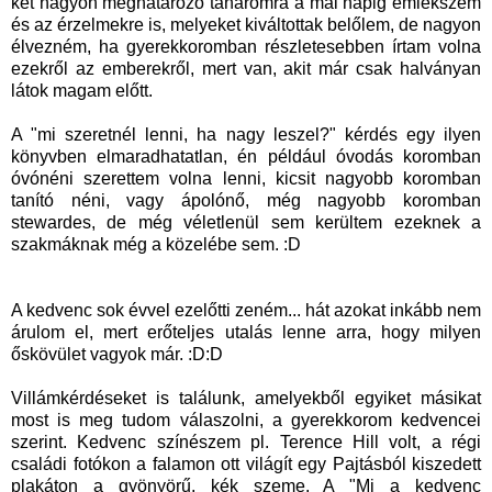
két nagyon meghatározó tanáromra a mai napig emlékszem
és az érzelmekre is, melyeket kiváltottak belőlem, de nagyon
élvezném, ha gyerekkoromban részletesebben írtam volna
ezekről az emberekről, mert van, akit már csak halványan
látok magam előtt.
A "mi szeretnél lenni, ha nagy leszel?" kérdés egy ilyen
könyvben elmaradhatatlan, én például óvodás koromban
óvónéni szerettem volna lenni, kicsit nagyobb koromban
tanító néni, vagy ápolónő, még nagyobb koromban
stewardes, de még véletlenül sem kerültem ezeknek a
szakmáknak még a közelébe sem. :D
A kedvenc sok évvel ezelőtti zeném... hát azokat inkább nem
árulom el, mert erőteljes utalás lenne arra, hogy milyen
őskövület vagyok már. :D:D
Villámkérdéseket is találunk, amelyekből egyiket másikat
most is meg tudom válaszolni, a gyerekkorom kedvencei
szerint. Kedvenc színészem pl. Terence Hill volt, a régi
családi fotókon a falamon ott világít egy Pajtásból kiszedett
plakáton a gyönyörű, kék szeme. A "Mi a kedvenc