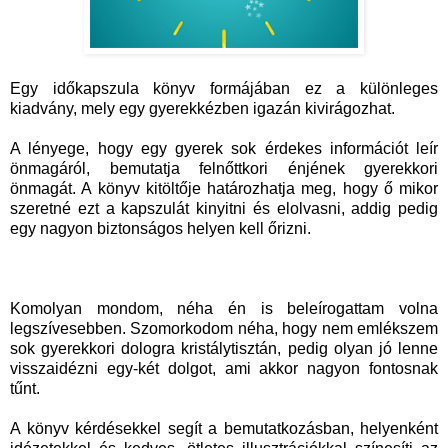
Egy időkapszula könyv formájában ez a különleges
kiadvány, mely egy gyerekkézben igazán kivirágozhat.
A lényege, hogy egy gyerek sok érdekes információt leír
önmagáról, bemutatja felnőttkori énjének gyerekkori
önmagát. A könyv kitöltője határozhatja meg, hogy ő mikor
szeretné ezt a kapszulát kinyitni és elolvasni, addig pedig
egy nagyon biztonságos helyen kell őrizni.
Komolyan mondom, néha én is beleírogattam volna
legszívesebben. Szomorkodom néha, hogy nem emlékszem
sok gyerekkori dologra kristálytisztán, pedig olyan jó lenne
visszaidézni egy-két dolgot, ami akkor nagyon fontosnak
tűnt.
A könyv kérdésekkel segít a bemutatkozásban, helyenként