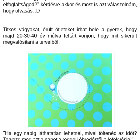
elfoglaltságod?" kérdésre akkor és most is azt válaszolnám,
hogy olvasás. :D
Titkos vágyakat, őrült ötleteket írhat bele a gyerek, hogy
majd 20-30-40 év múlva leltárt vonjon, hogy mit sikerült
megvalósítani a terveiből.
"Ha egy napig láthatatlan lehetnél, mivel töltenéd az időt?
Tervezd meg azt a napot a reggeli ébredéstől a lefekvésig!"