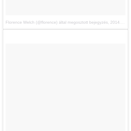
Florence Welch (@florence) által megosztott bejegyzés
,
2014. Okt 30., 12:37 PDT