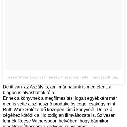
Reese Witherspoon (@reesewitherspoon) által megosztott bejegyzés
De itt van az Aszály is, ami már nálunk is megjelent, a
blogon is olvashattok róla.
Ennek a könyvnek a megfilmesítési jogait egyébként már
meg is vette a színésznő produkciós cége, csakúgy mint
Ruth Ware Sötét erdő közepén című könyvéét. De az ő
cégéhez kötődik a Holtodiglan filmváltozata is. Szívesen
lennék Reese Witherspoon helyében, hogy bármikor
megfilmesíthessem a kedvenc könyveimet... :)