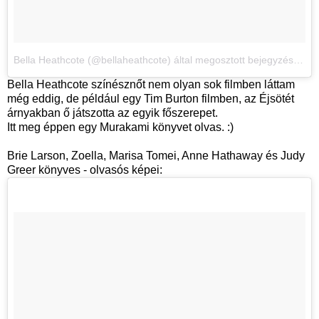
Bella Heathcote (@bellaheathcote) által megosztott bejegyzés
,
2017
Bella Heathcote színésznőt nem olyan sok filmben láttam
még eddig, de például egy Tim Burton filmben, az Éjsötét
árnyakban ő játszotta az egyik főszerepet.
Itt meg éppen egy Murakami könyvet olvas. :)
Brie Larson, Zoella, Marisa Tomei, Anne Hathaway és Judy
Greer könyves - olvasós képei: