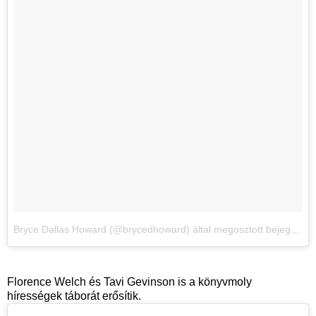
Bryce Dallas Howard (@brycedhoward) által megosztott bejegyzés
Florence Welch és Tavi Gevinson is a könyvmoly
hírességek táborát erősítik.