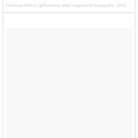
Florence Welch (@florence) által megosztott bejegyzés
,
2014. Szept 28., 00:12 PDT