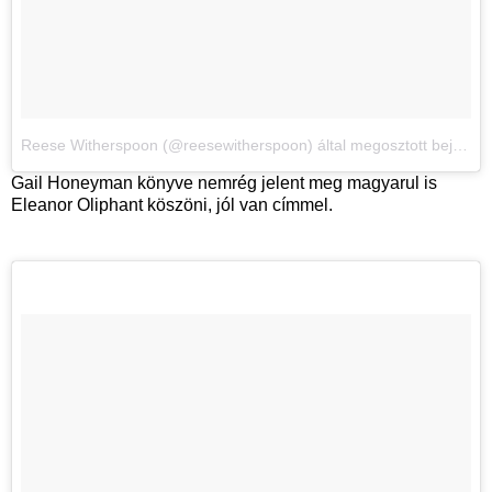
Reese Witherspoon (@reesewitherspoon) által megosztott bejegyzés
Gail Honeyman könyve nemrég jelent meg magyarul is
Eleanor Oliphant köszöni, jól van címmel.