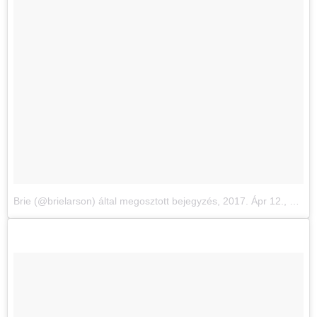
Brie (@brielarson) által megosztott bejegyzés
,
2017. Ápr 12., 15:13 PDT