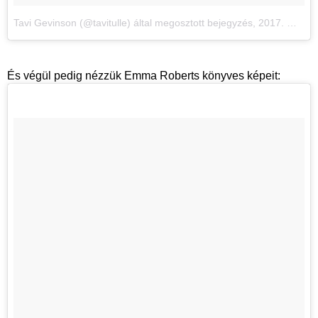
Tavi Gevinson (@tavitulle) által megosztott bejegyzés
,
2017. Máj 26., 17:37 PDT
És végül pedig nézzük Emma Roberts könyves képeit: