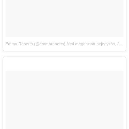
Emma Roberts (@emmaroberts) által megosztott bejegyzés
,
2017. Máj 27., 13:51 PDT