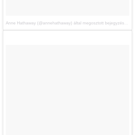
Anne Hathaway (@annehathaway) által megosztott bejegyzés
,
2017