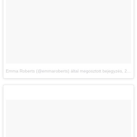
Emma Roberts (@emmaroberts) által megosztott bejegyzés
,
2017. Máj 29., 12:14 PDT