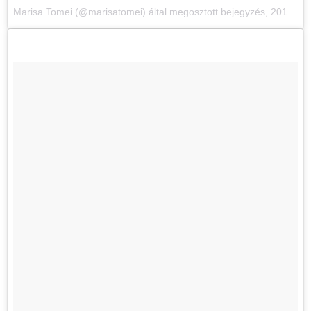
Marisa Tomei (@marisatomei) által megosztott bejegyzés
,
2017. Júl 3., 14:04 PDT