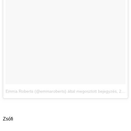
Emma Roberts (@emmaroberts) által megosztott bejegyzés
,
2017. Ápr 23., 17:41 PDT
Zsófi