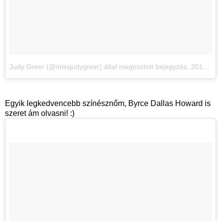
Judy Greer (@missjudygreer) által megosztott bejegyzés
,
2017. Jan 11., 09:29 PST
Egyik legkedvencebb színésznőm, Byrce Dallas Howard is
szeret ám olvasni! :)