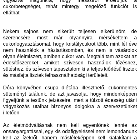
vigyázva magunkra, hogy messziről elkerüljük a
cukorbetegséget, tehát mintegy megelőző funkciót is
elláthat.
Nekem sajnos nem sikerült teljesen elkerülnöm, de
szerencsére most már olyannyira mérsékeltem a
cukorfogyasztásomat, hogy kristálycukrot több, mint fél éve
nem használok a háztartásomban, és nem is vásárolok
olyan élelmiszert, amiben cukor van. Megtaláltam azokat az
édesítőszereket, amiket szívesen használok főzéshez,
sütéshez, és szívesen tapasztalom ki a teljes kiőrlésű lisztek
és másfajta lisztek felhasználhatósági területeit.
Dóra könyvében csupa diétába illeszthető, cukormentes
süteményt találunk, de azt javasolja, hogy mindenképpen
figyeljünk a testünk jelzéseire, mert a túlzott édesség utáni
vágyakozás utalhat bizonyos dolgokra a szervezetünket
illetően.
Az életmódváltásnak nem kell egyenlőnek lennie az
önsanyargatással, egy kis odafigyeléssel nem lemondanunk
kell az ízekről, hanem másféleképpen kell kialakítani a