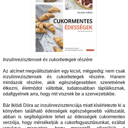
Inzulinrezisztensek és cukorbetegek részére
Az alcímet megváltoztatnám egy kicsit, mégpedig: nem csak
inzulinrezisztensek és cukorbetegek részére. Hanem
mindazok részére, akik egészségesebben szeretnének
étkezni, életmódot váltottak, tudatosabban táplálkoznak,
odafigyelnek arra, hogy mit visznek be a szervezetükbe.
Bár Iklódi Dóra az inzulinrezisztenciája miatt kísérletezte ki a
könyvben található édességek egészségesebb változatát,
abban is segítségünkre lehet az édességek cukormentes
verziója, hogy mérsékeljük a cukorfogyasztásunkat, ezáltal