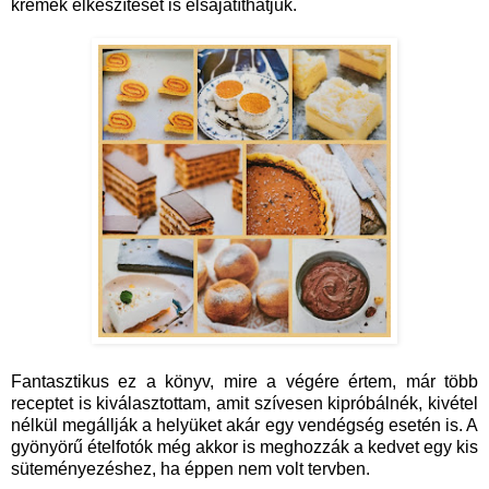
krémek elkészítését is elsajátíthatjuk.
Fantasztikus ez a könyv, mire a végére értem, már több
receptet is kiválasztottam, amit szívesen kipróbálnék, kivétel
nélkül megállják a helyüket akár egy vendégség esetén is. A
gyönyörű ételfotók még akkor is meghozzák a kedvet egy kis
süteményezéshez, ha éppen nem volt tervben.