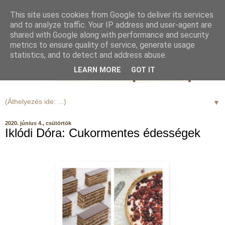
This site uses cookies from Google to deliver its services
and to analyze traffic. Your IP address and user-agent are
shared with Google along with performance and security
metrics to ensure quality of service, generate usage
statistics, and to detect and address abuse.
LEARN MORE
GOT IT
▼
2020. június 4., csütörtök
Iklódi Dóra: Cukormentes édességek