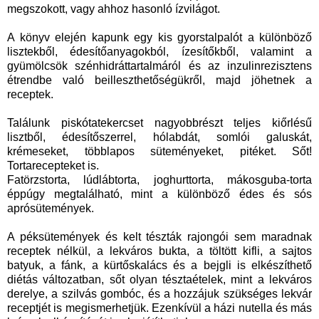
megszokott, vagy ahhoz hasonló ízvilágot.
A könyv elején kapunk egy kis gyorstalpalót a különböző
lisztekből, édesítőanyagokból, ízesítőkből, valamint a
gyümölcsök szénhidráttartalmáról és az inzulinrezisztens
étrendbe való beilleszthetőségükről, majd jöhetnek a
receptek.
Találunk piskótatekercset nagyobbrészt teljes kiőrlésű
lisztből, édesítőszerrel, hólabdát, somlói galuskát,
krémeseket, többlapos süteményeket, pitéket. Sőt!
Tortarecepteket is.
Fatörzstorta, lúdlábtorta, joghurttorta, mákosguba-torta
éppúgy megtalálható, mint a különböző édes és sós
aprósütemények.
A péksütemények és kelt tészták rajongói sem maradnak
receptek nélkül, a lekváros bukta, a töltött kifli, a sajtos
batyuk, a fánk, a kürtőskalács és a bejgli is elkészíthető
diétás változatban, sőt olyan tésztaételek, mint a lekváros
derelye, a szilvás gombóc, és a hozzájuk szükséges lekvár
receptjét is megismerhetjük. Ezenkívül a házi nutella és más