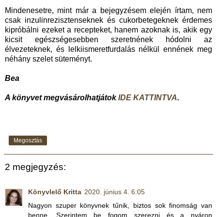
Mindenesetre, mint már a bejegyzésem elején írtam, nem
csak inzulinrezisztenseknek és cukorbetegeknek érdemes
kipróbálni ezeket a recepteket, hanem azoknak is, akik egy
kicsit egészségesebben szeretnének hódolni az
élvezeteknek, és lelkiismeretfurdalás nélkül ennének meg
néhány szelet süteményt.
Bea
A könyvet megvásárolhatjátok
IDE KATTINTVA
.
Megosztás
2 megjegyzés:
Könyvlelő Kritta
2020. június 4. 6:05
Nagyon szuper könyvnek tűnik, biztos sok finomság van
benne. Szerintem be fogom szerezni és a nyáron