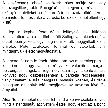
A kisvárosnak, ahová költöztek, sötét múltja van, egy
sorozatgyilkos, akit Suttogóként emlegettek, követett el
szörnyű bűntetteket a múltban. A tettes azóta börtönben ül,
de mielőtt Tom és Jake a városba költöztek, ismét eltűnt egy
kisfiú.
Itt lép a képbe Pete Willis felügyelő, aki különös
kapcsolatban van a börtönben ülő Suttogóval, akinek egész
életét beárnyékolta egy meg nem került, meggyilkolt kisfiú
emléke. Pete találkozik Tommal és Jake-kel, ami
mindannyiuk életét megváltoztatja.
A történetről nem is írnék többet, ám azt mindenképpen le
kell írnom, hogy van a könyvnek valamiféle nagyon
borzongató hangulata, régen olvastam úgy hasonló stílusú
könyvet, hogy összerezzentem a parketta reccsenésére,
vagy füleltem a ház hangjaira olvasás közben, és félve
pislogtam az ablak felé, megijedve az udvaron lévő fák
árnyaitól.
Alex North remekül építette fel mind a könyv cselekményét,
mind a hangulatát, azt vettem észre, hogy eljött az a pont,