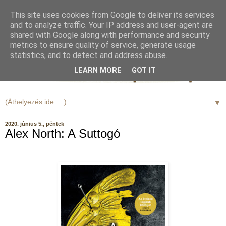
This site uses cookies from Google to deliver its services
and to analyze traffic. Your IP address and user-agent are
shared with Google along with performance and security
metrics to ensure quality of service, generate usage
statistics, and to detect and address abuse.
LEARN MORE
GOT IT
▼
2020. június 5., péntek
Alex North: A Suttogó