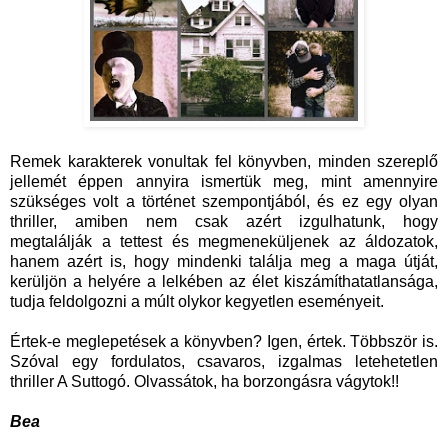
Remek karakterek vonultak fel könyvben, minden szereplő
jellemét éppen annyira ismertük meg, mint amennyire
szükséges volt a történet szempontjából, és ez egy olyan
thriller, amiben nem csak azért izgulhatunk, hogy
megtalálják a tettest és megmeneküljenek az áldozatok,
hanem azért is, hogy mindenki találja meg a maga útját,
kerüljön a helyére a lelkében az élet kiszámíthatatlansága,
tudja feldolgozni a múlt olykor kegyetlen eseményeit.
Értek-e meglepetések a könyvben? Igen, értek. Többször is.
Szóval egy fordulatos, csavaros, izgalmas letehetetlen
thriller A Suttogó. Olvassátok, ha borzongásra vágytok!!
Bea