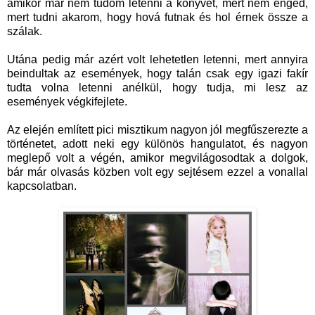
amikor már nem tudom letenni a könyvet, mert nem enged,
mert tudni akarom, hogy hová futnak és hol érnek össze a
szálak.
Utána pedig már azért volt lehetetlen letenni, mert annyira
beindultak az események, hogy talán csak egy igazi fakír
tudta volna letenni anélkül, hogy tudja, mi lesz az
események végkifejlete.
Az elején említett pici misztikum nagyon jól megfűszerezte a
történetet, adott neki egy különös hangulatot, és nagyon
meglepő volt a végén, amikor megvilágosodtak a dolgok,
bár már olvasás közben volt egy sejtésem ezzel a vonallal
kapcsolatban.