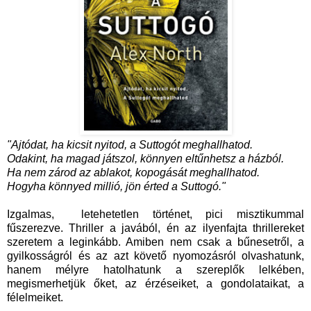
"Ajtódat, ha kicsit nyitod, a Suttogót meghallhatod.
Odakint, ha magad játszol, könnyen eltűnhetsz a házból.
Ha nem zárod az ablakot, kopogását meghallhatod.
Hogyha könnyed millió, jön érted a Suttogó."
Izgalmas, letehetetlen történet, pici misztikummal
fűszerezve. Thriller a javából, én az ilyenfajta thrillereket
szeretem a leginkább. Amiben nem csak a bűnesetről, a
gyilkosságról és az azt követő nyomozásról olvashatunk,
hanem mélyre hatolhatunk a szereplők lelkében,
megismerhetjük őket, az érzéseiket, a gondolataikat, a
félelmeiket.