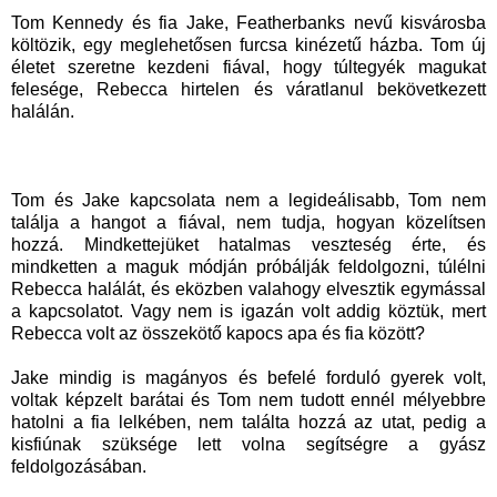
Tom Kennedy és fia Jake, Featherbanks nevű kisvárosba
költözik, egy meglehetősen furcsa kinézetű házba. Tom új
életet szeretne kezdeni fiával, hogy túltegyék magukat
felesége, Rebecca hirtelen és váratlanul bekövetkezett
halálán.
Tom és Jake kapcsolata nem a legideálisabb, Tom nem
találja a hangot a fiával, nem tudja, hogyan közelítsen
hozzá. Mindkettejüket hatalmas veszteség érte, és
mindketten a maguk módján próbálják feldolgozni, túlélni
Rebecca halálát, és eközben valahogy elvesztik egymással
a kapcsolatot. Vagy nem is igazán volt addig köztük, mert
Rebecca volt az összekötő kapocs apa és fia között?
Jake mindig is magányos és befelé forduló gyerek volt,
voltak képzelt barátai és Tom nem tudott ennél mélyebbre
hatolni a fia lelkében, nem találta hozzá az utat, pedig a
kisfiúnak szüksége lett volna segítségre a gyász
feldolgozásában.