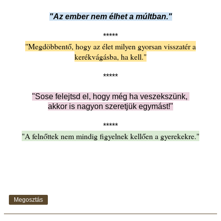
"Az ember nem élhet a múltban."
*****
"Megdöbbentő, hogy az élet milyen gyorsan visszatér a
kerékvágásba, ha kell."
*****
"Sose felejtsd el, hogy még ha veszekszünk,
akkor is nagyon szeretjük egymást!"
*****
"A felnőttek nem mindig figyelnek kellően a gyerekekre."
Megosztás