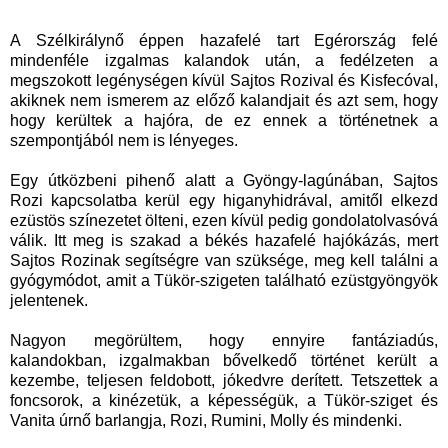
A Szélkirálynő éppen hazafelé tart Egérország felé
mindenféle izgalmas kalandok után, a fedélzeten a
megszokott legénységen kívül Sajtos Rozival és Kisfecóval,
akiknek nem ismerem az előző kalandjait és azt sem, hogy
hogy kerültek a hajóra, de ez ennek a történetnek a
szempontjából nem is lényeges.
Egy útközbeni pihenő alatt a Gyöngy-lagúnában, Sajtos
Rozi kapcsolatba kerül egy higanyhidrával, amitől elkezd
ezüstös színezetet ölteni, ezen kívül pedig gondolatolvasóvá
válik. Itt meg is szakad a békés hazafelé hajókázás, mert
Sajtos Rozinak segítségre van szüksége, meg kell találni a
gyógymódot, amit a Tükör-szigeten található ezüstgyöngyök
jelentenek.
Nagyon megörültem, hogy ennyire fantáziadús,
kalandokban, izgalmakban bővelkedő történet került a
kezembe, teljesen feldobott, jókedvre derített. Tetszettek a
foncsorok, a kinézetük, a képességük, a Tükör-sziget és
Vanita úrnő barlangja, Rozi, Rumini, Molly és mindenki.