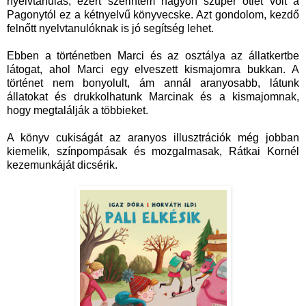
nyelvtanulás, ezért szerintem nagyon szuper ötlet volt a
Pagonytól ez a kétnyelvű könyvecske. Azt gondolom, kezdő
felnőtt nyelvtanulóknak is jó segítség lehet.
Ebben a történetben Marci és az osztálya az állatkertbe
látogat, ahol Marci egy elveszett kismajomra bukkan. A
történet nem bonyolult, ám annál aranyosabb, látunk
állatokat és drukkolhatunk Marcinak és a kismajomnak,
hogy megtalálják a többieket.
A könyv cukiságát az aranyos illusztrációk még jobban
kiemelik, színpompásak és mozgalmasak, Rátkai Kornél
kezemunkáját dicsérik.