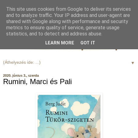
This site uses cookies from Google to deliver its services
and to analyze traffic. Your IP address and user-agent are
shared with Google along with performance and security
metrics to ensure quality of service, generate usage
statistics, and to detect and address abuse.
LEARN MORE
GOT IT
▼
2020. június 3., szerda
Rumini, Marci és Pali