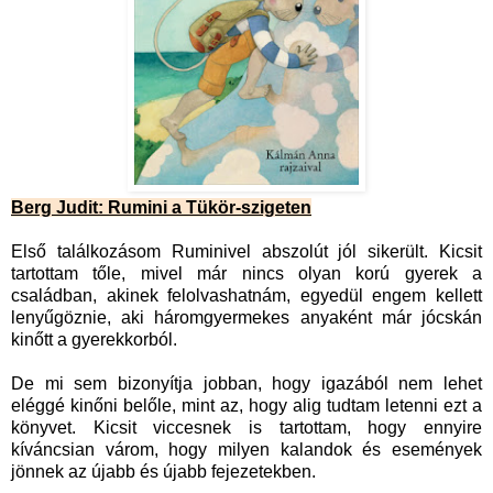
Berg Judit: Rumini a Tükör-szigeten
Első találkozásom Ruminivel abszolút jól sikerült. Kicsit
tartottam tőle, mivel már nincs olyan korú gyerek a
családban, akinek felolvashatnám, egyedül engem kellett
lenyűgöznie, aki háromgyermekes anyaként már jócskán
kinőtt a gyerekkorból.
De mi sem bizonyítja jobban, hogy igazából nem lehet
eléggé kinőni belőle, mint az, hogy alig tudtam letenni ezt a
könyvet. Kicsit viccesnek is tartottam, hogy ennyire
kíváncsian várom, hogy milyen kalandok és események
jönnek az újabb és újabb fejezetekben.