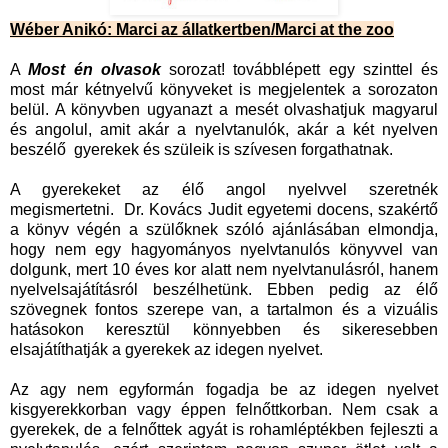
Wéber Anikó: Marci az állatkertben/Marci at the zoo
A
Most én olvasok
sorozat! továbblépett egy szinttel és
most már kétnyelvű könyveket is megjelentek a sorozaton
belül. A könyvben ugyanazt a mesét olvashatjuk magyarul
és angolul, amit akár a nyelvtanulók, akár a két nyelven
beszélő gyerekek és szüleik is szívesen forgathatnak.
A gyerekeket az élő angol nyelvvel szeretnék
megismertetni. Dr. Kovács Judit egyetemi docens, szakértő
a könyv végén a szülőknek szóló ajánlásában elmondja,
hogy nem egy hagyományos nyelvtanulós könyvvel van
dolgunk, mert 10 éves kor alatt nem nyelvtanulásról, hanem
nyelvelsajátításról beszélhetünk. Ebben pedig az élő
szövegnek fontos szerepe van, a tartalmon és a vizuális
hatásokon keresztül könnyebben és sikeresebben
elsajátíthatják a gyerekek az idegen nyelvet.
Az agy nem egyformán fogadja be az idegen nyelvet
kisgyerekkorban vagy éppen felnőttkorban. Nem csak a
gyerekek, de a felnőttek agyát is rohamléptékben fejleszti a