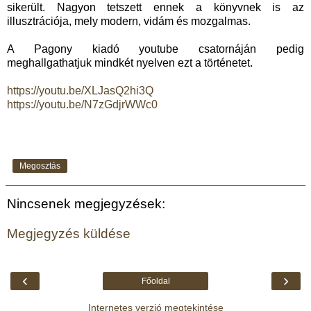
sikerült. Nagyon tetszett ennek a könyvnek is az
illusztrációja, mely modern, vidám és mozgalmas.
A Pagony kiadó youtube csatornáján pedig
meghallgathatjuk mindkét nyelven ezt a történetet.
https://youtu.be/XLJasQ2hi3Q
https://youtu.be/N7zGdjrWWc0
Megosztás
Nincsenek megjegyzések:
Megjegyzés küldése
‹
›
Főoldal
Internetes verzió megtekintése