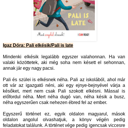
Igaz Dóra: Pali elkésik/Pali is late
Mindenki elkésik legalább egyszer valahonnan. Ha van
valaki közöttetek, aki még soha nem késett el sehonnan,
annak jár egy nagy pacsi.
Pali és szülei is elkésnek néha. Pali az iskolából, ahol már
ott vár az igazgató néni, aki egy ejnye-bejnyével várja a
későket, mert nem csak Pali szokott elkésni. Mással is
előfordul néha. Mert néha dugó van, néha késik a busz,
néha egyszerűen csak nehezen ébred fel az ember.
Egyszerű történet ez, egyik oldalon magyarul, mások
oldalon angolul olvashatjuk, a könyv végén pedig
feladatokat találunk. A történet vége pedig igencsak viccesre