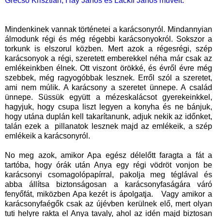
Grecsó Krisztián, Háy János és Lackfi János műveit.
Mindenkinek vannak történetei a karácsonyról. Mindannyian
álmodunk régi és még régebbi karácsonyokról. Sokszor a
torkunk is elszorul közben. Mert azok a régesrégi, szép
karácsonyok a régi, szeretett emberekkel néha már csak az
emlékeinkben élnek. Ott viszont örökké, és évről évre még
szebbek, még ragyogóbbak lesznek. Erről szól a szeretet,
ami nem múlik. A karácsony a szeretet ünnepe. A család
ünnepe. Süssük együtt a mézeskalácsot gyerekeinkkel,
hagyjuk, hogy csupa liszt legyen a konyha és ne bánjuk,
hogy utána duplán kell takarítanunk, adjuk nekik az időnket,
talán ezek a pillanatok lesznek majd az emlékeik, a szép
emlékeik a karácsonyról.
No meg azok, amikor Apa egész délelőtt faragta a fát a
tartóba, hogy órák után Anya egy régi vödröt vonjon be
karácsonyi csomagolópapírral, pakolja meg téglával és
abba állítsa biztonságosan a karácsonyfaságára váró
fenyőfát, miközben Apa kezét is ápolgatja. Vagy amikor a
karácsonyfaégők csak az újévben kerülnek elő, mert olyan
tuti helyre rakta el Anya tavaly, ahol az idén majd biztosan