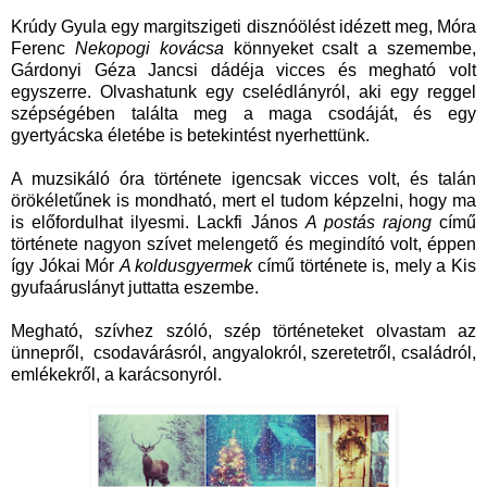
Krúdy Gyula egy margitszigeti disznóölést idézett meg, Móra
Ferenc
Nekopogi kovácsa
könnyeket csalt a szemembe,
Gárdonyi Géza Jancsi dádéja vicces és megható volt
egyszerre. Olvashatunk egy cselédlányról, aki egy reggel
szépségében találta meg a maga csodáját, és egy
gyertyácska életébe is betekintést nyerhettünk.
A muzsikáló óra története igencsak vicces volt, és talán
örökéletűnek is mondható, mert el tudom képzelni, hogy ma
is előfordulhat ilyesmi. Lackfi János
A postás rajong
című
története nagyon szívet melengető és megindító volt, éppen
így Jókai Mór
A koldusgyermek
című története is, mely a Kis
gyufaáruslányt juttatta eszembe.
Megható, szívhez szóló, szép történeteket olvastam az
ünnepről, csodavárásról, angyalokról, szeretetről, családról,
emlékekről, a karácsonyról.