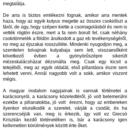
megtalálja.
De arra is biztos emlékezni fognak, amikor arra mentek
haza, hogy az egyik kutyus megette az összes csokidíszt a
fáról, de úgy, hogy szépen kiette a csomagolásból és nem is
vették rögtön észre, mert a fa nem borult fel, csak néhány
csokitörmelék a földön árulkodott a gaz eb tevékenységéről,
no meg az éjszakai rosszulléte. Mindenki nyugodjon meg, a
szemtelen tolvajnak kutyabaja sem lett, visszaesőként
következő évben a gyönyörűszépre sikerült
mézeskalácsházat dézsmálta meg. Csak egy kicsit a
tetejéből, meg az egyik oldalát, első pillantásra észre sem
lehetett venni. Annál nagyobb volt a sokk, amikor viszont
mégis.
A magyar irodalom nagyjainak is vannak történetei a
karácsonyról, a karácsony közeledtéről, jó volt belemerülni
ezekbe a pillanatokba, jó volt érezni, hogy az embereken
ilyenkor eluralkodik a szeretet, várják a csodát, és ha
szerencséjük van, meg is érkezik, így volt ez Grecsó
Krisztián kezdő történetében is, bár a karácsony igen
kellemetlen körülmények között érte őket.