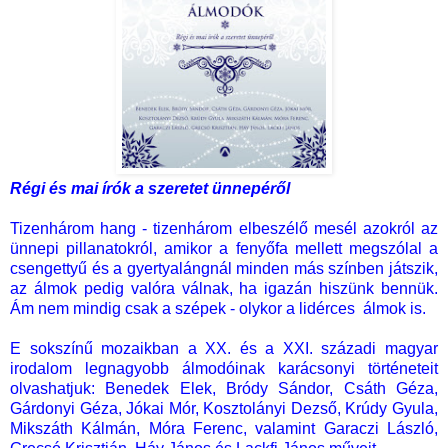
Régi és mai írók a szeretet ünnepéről
Tizenhárom hang - tizenhárom elbeszélő mesél azokról az
ünnepi pillanatokról, amikor a fenyőfa mellett megszólal a
csengettyű és a gyertyalángnál minden más színben játszik,
az álmok pedig valóra válnak, ha igazán hiszünk bennük.
Ám nem mindig csak a szépek - olykor a lidérces álmok is.
E sokszínű mozaikban a XX. és a XXI. századi magyar
irodalom legnagyobb álmodóinak karácsonyi történeteit
olvashatjuk: Benedek Elek, Bródy Sándor, Csáth Géza,
Gárdonyi Géza, Jókai Mór, Kosztolányi Dezső, Krúdy Gyula,
Mikszáth Kálmán, Móra Ferenc, valamint Garaczi László,