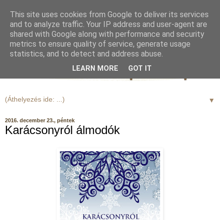
This site uses cookies from Google to deliver its services
and to analyze traffic. Your IP address and user-agent are
shared with Google along with performance and security
metrics to ensure quality of service, generate usage
statistics, and to detect and address abuse.
LEARN MORE
GOT IT
▼
2016. december 23., péntek
Karácsonyról álmodók