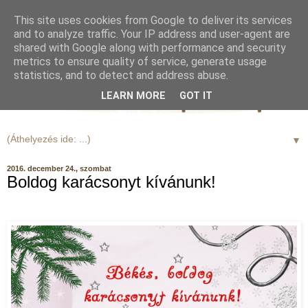
This site uses cookies from Google to deliver its services
and to analyze traffic. Your IP address and user-agent are
shared with Google along with performance and security
metrics to ensure quality of service, generate usage
statistics, and to detect and address abuse.
LEARN MORE
GOT IT
▼
2016. december 24., szombat
Boldog karácsonyt kívánunk!