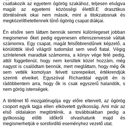
csatlakozik az egyetem ógörög szakához, teljesen elvágva
magát az egyetemi közösségi élettől.E drasztikus
döntésének okai nem mások, mint a titokzatosnak és
megközelíthetetlennek tűnő ógörög csapat diákjai.
Én elsőre sem láttam bennük semmi különlegeset jobban
megismerve őket pedig egyenesen ellenszenvessé váltak
számomra. Egy csapat, magát felsőbbrendűnek képzelő, a
körülöttök lévő világról tudomást sem vevő fiatal. Végig
színtelenek maradtak számomra, a könyv vége felé pedig,
attól függetlenül, hogy nem kerültek közel hozzám, még
nagyot is csalódtam bennük, mert megláttam, hogy még ők
sem vették komolyan felvett szerepeiket, értékrendjük
szerinti elveiket. Egyszóval Richarddal együtt én is
rádöbbentem arra, hogy ők is csak egyszerű halandók, s
nem görög istenségek.
A történet fő mozgatórugója egy előre eltervelt, az ógörög
csoport egyik tagja ellen elkövetett gyilkosság. Ami már az
első oldalakon megtörténik, a továbbiakban pedig a
gyilkosság előtti időkről olvashatunk majd és
megismerhetjük e sorsfordító eseményhez vezető utat.