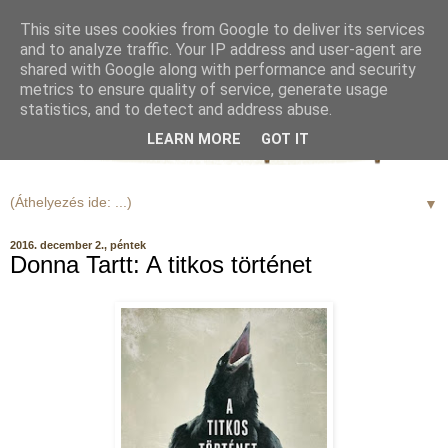
This site uses cookies from Google to deliver its services
and to analyze traffic. Your IP address and user-agent are
shared with Google along with performance and security
metrics to ensure quality of service, generate usage
statistics, and to detect and address abuse.
LEARN MORE
GOT IT
▼
2016. december 2., péntek
Donna Tartt: A titkos történet