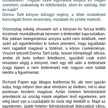
büntetésből? Hogyan folyik egymásba elfojtott és megélt
szerelem, szabadság és lelkifurdalás, álom és valóság, élet
és halál?
Donna Tartt könyve bűnügyi regény, a lélek rezdüléseit
boncolgató finom olvasmány, mulattató és szívbe markoló.
Viszonylag sokáig olvastam ezt a könyvet és furcsa kettős
érzelmek munkálkodnak bennem a történettel kapcsolatban.
Bár jobban belegondolva annyira azért nem kettősek, mert
azért azt egyértelműen ki tudom jelenteni, hogy egyáltalán
nem ragadott magával a történet, a könyv cselekménye.
Viszont tetszett Donna Tarrt szép, lassan hömpölygő stílusa,
amibe jól bele tudtam feledkezni, igazából csak ezért
olvastam végig a könyvet, mert egy idő után a történések
(vagy éppen a nem történések) már nagyon nem tudták
lekötni a figyelmemet.
Richard Papen egy átlagos kaliforniai fiú, aki nem igazán
tudja, hogy milyen úton akar elindulni az életben, mit is akar
pontosan kezdeni magával. Aztán hirtelen felindulásból
jelentkezik az ország másik végében lévő egyetemre, ami
elég távol van a családjától és sivár régi életétől is. Majd az
egyetemen, újabb hirtelen felindulásának áldozatává válva,