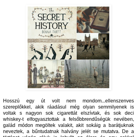
Hosszú egy út volt nem mondom...ellenszenves
szereplőkkel, akik ráadásul még olyan semmilyenek is
voltak s nagyon sok cigarettát elszívtak, és sok deci
whiskey-t elfogyasztottak a felsőbbrendűségük nevében,
galád módon megöltek valakit, akit sokáig a barátjuknak
neveztek, a bűntudatnak halvány jelét se mutatva. De a