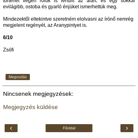
történet végén róluk is lehullt az álarc és egy sokkal
evilágibb, ostoba és gyarló énjüket ismerhettük meg.
Mindezektől eltekintve szeretném elolvasni az írónő nemrég
megjelent regényét, az Aranypintyet is.
6/10
Zsófi
Megosztás
Nincsenek megjegyzések:
Megjegyzés küldése
‹
›
Főoldal