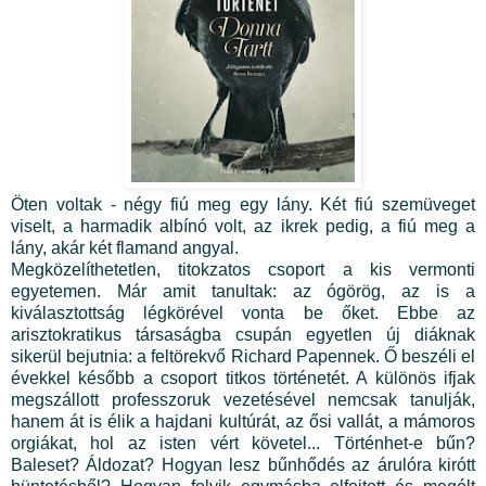
Öten voltak - négy fiú meg egy lány. Két fiú szemüveget
viselt, a harmadik albínó volt, az ikrek pedig, a fiú meg a
lány, akár két flamand angyal.
Megközelíthetetlen, titokzatos csoport a kis vermonti
egyetemen. Már amit tanultak: az ógörög, az is a
kiválasztottság légkörével vonta be őket. Ebbe az
arisztokratikus társaságba csupán egyetlen új diáknak
sikerül bejutnia: a feltörekvő Richard Papennek. Ő beszéli el
évekkel később a csoport titkos történetét. A különös ifjak
megszállott professzoruk vezetésével nemcsak tanulják,
hanem át is élik a hajdani kultúrát, az ősi vallát, a mámoros
orgiákat, hol az isten vért követel... Történhet-e bűn?
Baleset? Áldozat? Hogyan lesz bűnhődés az árulóra kirótt