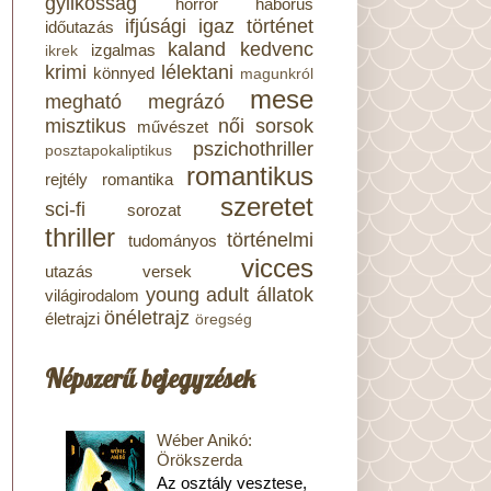
gyilkosság
horror
háborús
ifjúsági
igaz történet
időutazás
kaland
kedvenc
izgalmas
ikrek
krimi
lélektani
könnyed
magunkról
mese
megható
megrázó
misztikus
női sorsok
művészet
pszichothriller
posztapokaliptikus
romantikus
rejtély
romantika
szeretet
sci-fi
sorozat
thriller
történelmi
tudományos
vicces
utazás
versek
young adult
állatok
világirodalom
önéletrajz
életrajzi
öregség
Népszerű bejegyzések
Wéber Anikó:
Örökszerda
Az osztály vesztese,