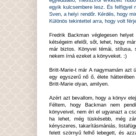
egyik kulcsembere lesz. És felfigyel 
Sven, a helyi rendőr. Kérdés, hogy min
Különös tekintettel arra, hogy volt férj
Fredrik Backman véglegesen helyet 
kétségeim efelől, sőt, lehet, hogy m
már biztos. Könyvei témái, stílusa,
nekem írná ezeket a könyveket. :)
Britt-Marie-t már A nagymamám azt ü
egy egyszerű nő ő, élete hátterébe
Britt-Marie olyan, amilyen.
Azért azt bevallom, hogy a könyv elejé
Féltem, hogy Backman nem pendí
könyveivel, nem éri el ugyanazt a csod
ha lehet, még tüskésebb, még zár
kényszeres, takarításmániás, listafü
felett szörnyű felhő lebegett, és azz