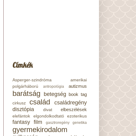
Címkék
Asperger-szindróma
amerikai
autizmus
polgárháború
antropológia
barátság
betegség
book tag
család
családregény
cirkusz
disztópia
elbeszélések
divat
elefántok
elgondolkodtató
ezoterikus
fantasy
film
gasztroregény
genetika
gyermekirodalom