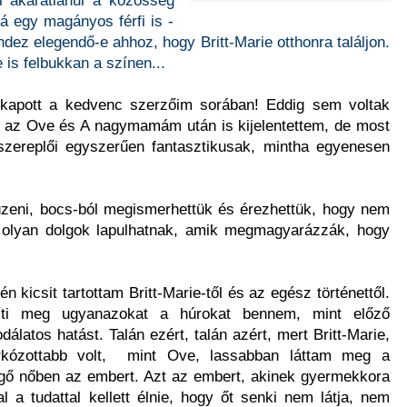
rá egy magányos férfi is -
dez elegendő-e ahhoz, hogy Britt-Marie otthonra találjon.
e is felbukkan a színen...
kapott a kedvenc szerzőim sorában! Eddig sem voltak
ár az Ove és A nagymamám után is kijelentettem, de most
 szereplői egyszerűen fantasztikusak, mintha egyenesen
zeni, bocs-ból megismerhettük és érezhettük, hogy nem
n olyan dolgok lapulhatnak, amik megmagyarázzák, hogy
n kicsit tartottam Britt-Marie-től és az egész történettől.
ti meg ugyanazokat a húrokat bennem, mint előző
álatos hatást. Talán ezért, talán azért, mert Britt-Marie,
kózottabb volt, mint Ove, lassabban láttam meg a
ggő nőben az embert. Azt az embert, akinek gyermekkora
al a tudattal kellett élnie, hogy őt senki nem látja, nem