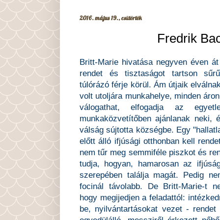
2016. május 19., csütörtök
Fredrik Bac
Britt-Marie hivatása negyven éven át
rendet és tisztaságot tartson sű
túlórázó férje körül. Ám útjaik elváln
volt utoljára munkahelye, minden áron
válogathat, elfogadja az egyet
munkaközvetítőben ajánlanak neki, 
válság sújtotta községbe. Egy "hallat
előtt álló ifjúsági otthonban kell rende
nem tűr meg semmiféle piszkot és ren
tudja, hogyan, hamarosan az ifjúság
szerepében találja magát. Pedig ne
focinál távolabb. De Britt-Marie-t 
hogy megijedjen a feladattól: intézke
be, nyilvántartásokat vezet - rendet 
egyedülálló, messziről érkezett nőb