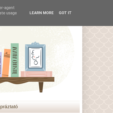
ser-agent
rate usage
LEARN MORE
GOT IT
práztató