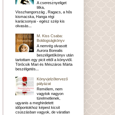
A cseresznyeliget
titka,
Visszhangország , Ragacs, a hős
kismacska, Hanga régi
karácsonyai - egész szép kis
olvasás...
M. Kiss Csaba:
Boldogságkönyv
A nemrég olvasott
Aurora Borealis
beszélgetőkönyv után
tartottam egy picit ettől a könyvtől.
Törőcsik Mari és Mészáros Márta
beszélgetés...
Könyvjelzőtervező
pályázat
Remélem, nem
vagytok nagyon
türelmetlenek,
ugyanis a meghirdetett
időpontokhoz képest kicsit
csúszásban vagyok, de váratlan