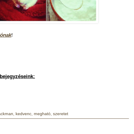
dónak
!
gbejegyzéseink:
Backman
,
kedvenc
,
megható
,
szeretet