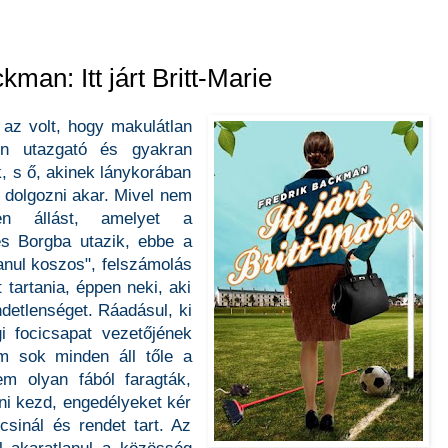
kman: Itt járt Britt-Marie
 az volt, hogy makulátlan
rűn utazgató és gyakran
ak, s ő, akinek lánykorában
 dolgozni akar. Mivel nem
len állást, amelyet a
és Borgba utazik, ebbe a
lanul koszos", felszámolás
t tartania, éppen neki, aki
detlenséget. Ráadásul, ki
i focicsapat vezetőjének
m sok minden áll tőle a
nem olyan fából faragták,
dni kezd, engedélyeket kér
csinál és rendet tart. Az
ől akaratlanul a közösség