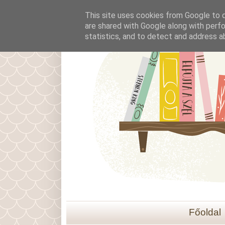
This site uses cookies from Google to de
are shared with Google along with perfo
statistics, and to detect and address a
Főoldal