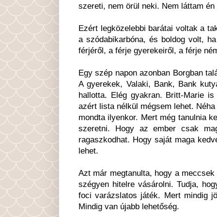
szereti, nem örül neki. Nem láttam én
Ezért legközelebbi barátai voltak a ta
a szódabikarbóna, és boldog volt, h
férjéről, a férje gyerekeiről, a férje n
Egy szép napon azonban Borgban talált
A gyerekek, Valaki, Bank, Bank kuty
hallotta. Elég gyakran. Britt-Marie is
azért lista nélkül mégsem lehet. Néha 
mondta ilyenkor. Mert még tanulnia kel
szeretni. Hogy az ember csak mag
ragaszkodhat. Hogy saját maga kedvé
lehet.
Azt már megtanulta, hogy a meccsek a
szégyen hitelre vásárolni. Tudja, ho
foci varázslatos játék. Mert mindig 
Mindig van újabb lehetőség.