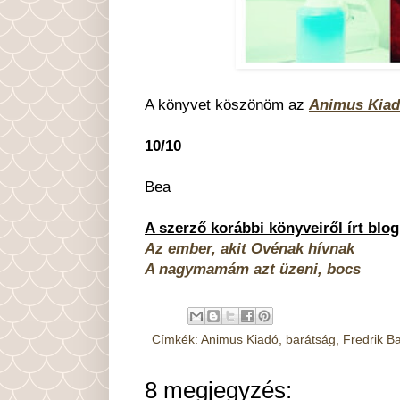
A könyvet köszönöm az
Animus Kia
10/10
Bea
A szerző korábbi könyveiről írt blo
Az ember, akit Ovénak hívnak
A nagymamám azt üzeni, bocs
Címkék:
Animus Kiadó
,
barátság
,
Fredrik 
8 megjegyzés: