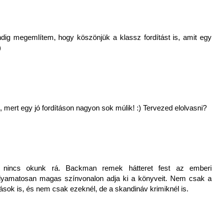
ig megemlítem, hogy köszönjük a klassz fordítást is, amit egy
)
 mert egy jó fordításon nagyon sok múlik! :) Tervezed elolvasni?
g nincs okunk rá. Backman remek hátteret fest az emberi
olyamatosan magas színvonalon adja ki a könyveit. Nem csak a
tások is, és nem csak ezeknél, de a skandináv krimiknél is.