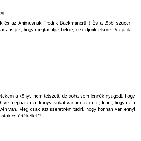
:29
k és az Animusnak Fredrik Backmanért!!:) És a többi szuper
ra is jók, hogy megtanuljuk belőle, ne ítéljünk elsőre.. Várjunk
. Nekem a könyv nem tetszett, de soha sem lennék nyugodt, hogy
ve meghatározó könyv, sokat vártam az írótól, lehet, hogy ez a
helyén van. Még csak azt szeretném tudni, hogy honnan van ennyi
vastok és értékeltek?