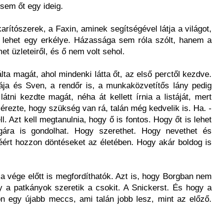
 sem őt egy ideig.
karítószerek, a Faxin, aminek segítségével látja a világot,
a lehet egy erkélye. Házassága sem róla szólt, hanem a
émet üzleteiről, és ő nem volt sehol.
a magát, ahol mindenki látta őt, az első perctől kezdve.
ája és Sven, a rendőr is, a munkaközvetítős lány pedig
 látni kezdte magát, néha át kellett írnia a listáját, mert
érezte, hogy szükség van rá, talán még kedvelik is. Ha. -
l. Azt kell megtanulnia, hogy ő is fontos. Hogy őt is lehet
ára is gondolhat. Hogy szerethet. Hogy nevethet és
ért hozzon döntéseket az életében. Hogy akár boldog is
 vége előtt is megfordíthatók. Azt is, hogy Borgban nem
gy a patkányok szeretik a csokit. A Snickerst. És hogy a
jön egy újabb meccs, ami talán jobb lesz, mint az előző.