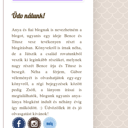
Üdv nálunk!
Anya és fiai blognak is nevezhetném a
blogot, ugyanis egy ideje Bence és
Titusz vesz tevékenyen részt a
blogírásban. Könyvekről is írnak néha,
de a Játszik a család rovatunkból
veszik ki leginkább részüket, melynek
nagy részét Bence írja és Titusz is
besegít. Néha a férjem, Gábor
véleményét is olvashatjátok egy-egy
könyvről, a régi bejegyzések között
pedig Zsófi, a lányom írásai is
megtalálhatók, blogunk ugyanis anya-
lánya blogként indult és néhány évig
így működött. :) Üdvözöllek itt és jó
olvasgatást kívánok!