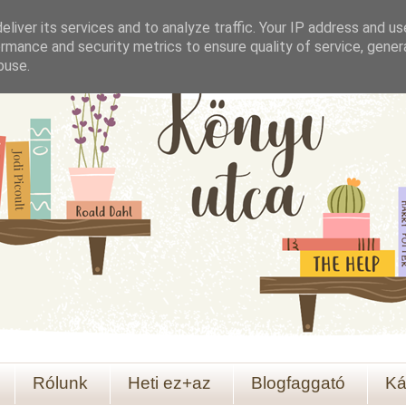
liver its services and to analyze traffic. Your IP address and u
rmance and security metrics to ensure quality of service, gene
buse.
Rólunk
Heti ez+az
Blogfaggató
Ká