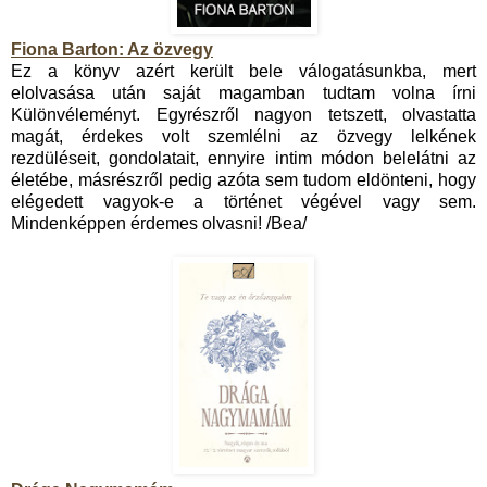
Fiona Barton: Az özvegy
Ez a könyv azért került bele válogatásunkba, mert
elolvasása után saját magamban tudtam volna írni
Különvéleményt. Egyrészről nagyon tetszett, olvastatta
magát, érdekes volt szemlélni az özvegy lelkének
rezdüléseit, gondolatait, ennyire intim módon belelátni az
életébe, másrészről pedig azóta sem tudom eldönteni, hogy
elégedett vagyok-e a történet végével vagy sem.
Mindenképpen érdemes olvasni! /Bea/