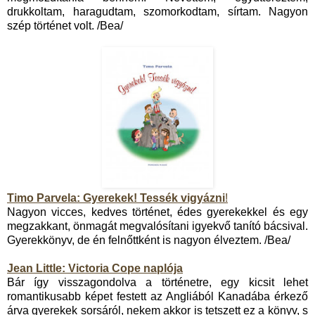
drukkoltam, haragudtam, szomorkodtam, sírtam. Nagyon
szép történet volt. /Bea/
Timo Parvela: Gyerekek! Tessék vigyázni
!
Nagyon vicces, kedves történet, édes gyerekekkel és egy
megzakkant, önmagát megvalósítani igyekvő tanító bácsival.
Gyerekkönyv, de én felnőttként is nagyon élveztem. /Bea/
Jean Little: Victoria Cope naplója
Bár így visszagondolva a történetre, egy kicsit lehet
romantikusabb képet festett az Angliából Kanadába érkező
árva gyerekek sorsáról, nekem akkor is tetszett ez a könyv, s