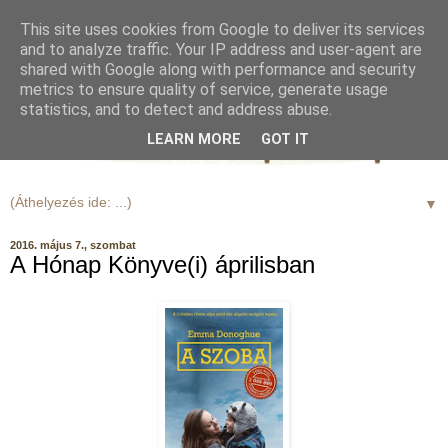
This site uses cookies from Google to deliver its services
and to analyze traffic. Your IP address and user-agent are
shared with Google along with performance and security
metrics to ensure quality of service, generate usage
statistics, and to detect and address abuse.
LEARN MORE
GOT IT
▼
2016. május 7., szombat
A Hónap Könyve(i) áprilisban