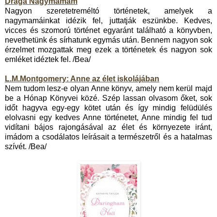
Drága Nagymamám
Nagyon szeretetreméltó történetek, amelyek a
nagymamáinkat idézik fel, juttatják eszünkbe. Kedves,
vicces és szomorú történet egyaránt található a könyvben,
nevethetünk és sírhatunk egymás után. Bennem nagyon sok
érzelmet mozgattak meg ezek a történetek és nagyon sok
emléket idéztek fel. /Bea/
L.M.Montgomery: Anne az élet iskolájában
Nem tudom lesz-e olyan Anne könyv, amely nem kerül majd
be a Hónap Könyvei közé. Szép lassan olvasom őket, sok
időt hagyva egy-egy kötet után és így mindig felüdülés
elolvasni egy kedves Anne történetet, Anne mindig fel tud
vidítani bájos rajongásával az élet és környezete iránt,
imádom a csodálatos leírásait a természetről és a hatalmas
szívét. /Bea/