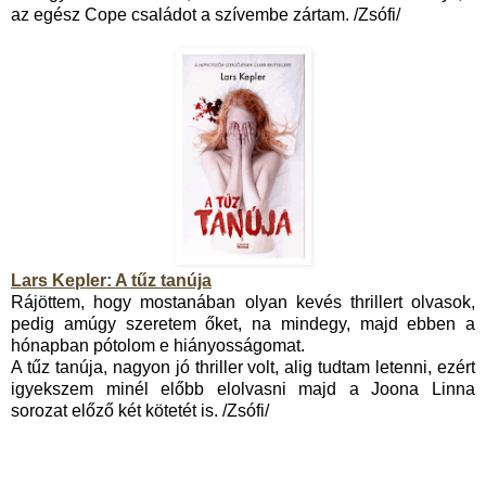
az egész Cope családot a szívembe zártam. /Zsófi/
Lars Kepler: A tűz tanúja
Rájöttem, hogy mostanában olyan kevés thrillert olvasok,
pedig amúgy szeretem őket, na mindegy, majd ebben a
hónapban pótolom e hiányosságomat.
A tűz tanúja, nagyon jó thriller volt, alig tudtam letenni, ezért
igyekszem minél előbb elolvasni majd a Joona Linna
sorozat előző két kötetét is. /Zsófi/