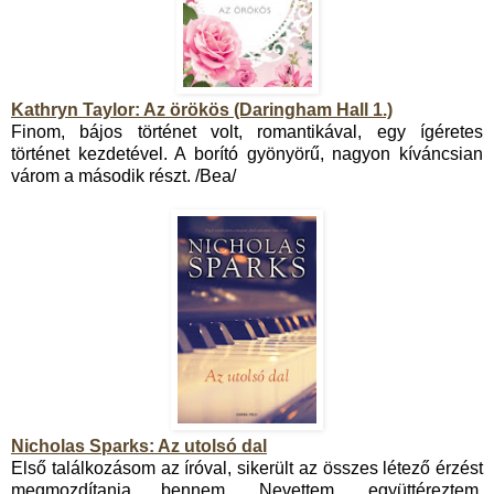
Kathryn Taylor: Az örökös (Daringham Hall 1.)
Finom, bájos történet volt, romantikával, egy ígéretes
történet kezdetével. A borító gyönyörű, nagyon kíváncsian
várom a második részt. /Bea/
Nicholas Sparks: Az utolsó dal
Első találkozásom az íróval, sikerült az összes létező érzést
megmozdítania bennem. Nevettem, együttéreztem,