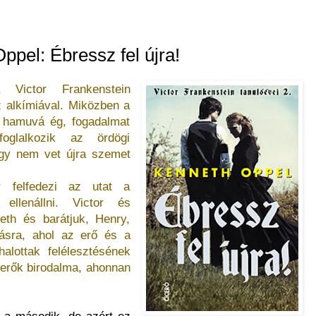
ppel: Ébressz fel újra!
 Victor Frankenstein
 alkímiával. Miközben a
 hamuvá ég, fogadalmat
glalkozik az ördögi
ogy nem vet újra szemet
 felfedezi az utat a
ellenállni. Victor és
beth és barátjuk, Henry,
másra, ahol az erő és a
alottak felélesztésének
t erők birodalma, ahonnan
z a második, de azért ez