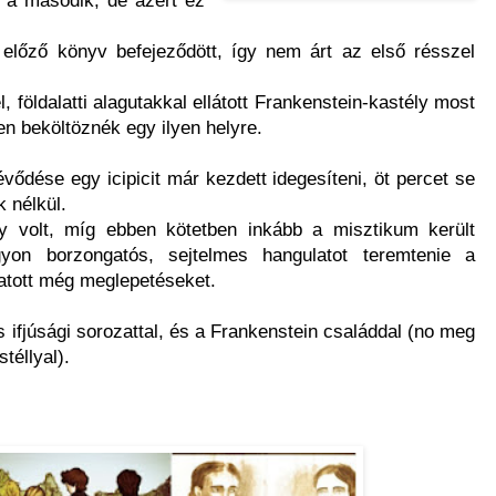
 előző könyv befejeződött, így nem árt az első résszel
l, földalatti alagutakkal ellátott Frankenstein-kastély most
en beköltöznék egy ilyen helyre.
vődése egy icipicit már kezdett idegesíteni, öt percet se
 nélkül.
y volt, míg ebben kötetben inkább a misztikum került
gyon borzongatós, sejtelmes hangulatot teremtenie a
gatott még meglepetéseket.
s ifjúsági sorozattal, és a Frankenstein családdal (no meg
téllyal).