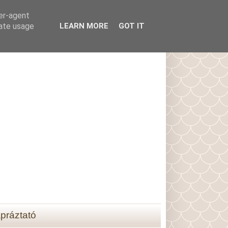
ser-agent
rate usage
LEARN MORE
GOT IT
práztató