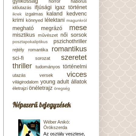
gyilkosság
horror
háborús
ifjúsági
igaz történet
időutazás
kaland
kedvenc
izgalmas
ikrek
krimi
lélektani
könnyed
magunkról
mese
megható
megrázó
misztikus
női sorsok
művészet
pszichothriller
posztapokaliptikus
romantikus
rejtély
romantika
szeretet
sci-fi
sorozat
thriller
történelmi
tudományos
vicces
utazás
versek
young adult
állatok
világirodalom
önéletrajz
életrajzi
öregség
Népszerű bejegyzések
Wéber Anikó:
Örökszerda
Az osztály vesztese,