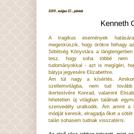
2016. május 27., péntek
Kenneth O
A tragikus események hatására
megesküszik, hogy örökre felhagy az
Sötétség Könyvtára a lángtengerben
tesz, hogy soha többé nem fo
tudományokkal - azt is megígéri, h
bátyja jegyesére Elizabethre.
Ám túl nagy a kísértés. Amikor
szellemvilágba, nem tud tovább 
ikertestvére Konrad, valamint Elisa
hihetetlen új világban találnak egy
szenvedély uralkodik. Ám amint a h
módját keresik, elragadja őket a söté
talán sohasem tudnak visszatérni.
Az első rész jobban tetszett, mint e