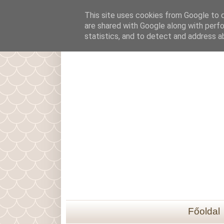
This site uses cookies from Google to de
are shared with Google along with perfo
statistics, and to detect and address a
Főoldal