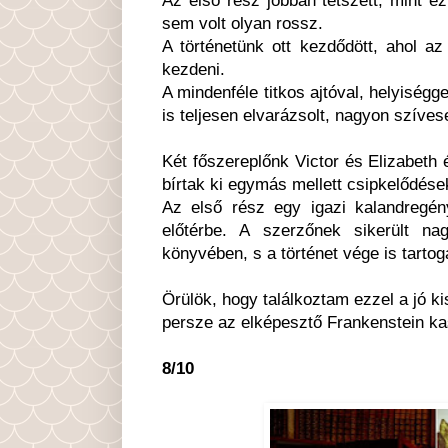
sem volt olyan rossz.
A történetünk ott kezdődött, ahol az
kezdeni.
A mindenféle titkos ajtóval, helyiségge
is teljesen elvarázsolt, nagyon szíves
Két főszereplőnk Victor és Elizabeth é
bírtak ki egymás mellett csipkelődések
Az első rész egy igazi kalandregén
előtérbe. A szerzőnek sikerült na
könyvében, s a történet vége is tarto
Örülök, hogy találkoztam ezzel a jó ki
persze az elképesztő Frankenstein kas
8/10