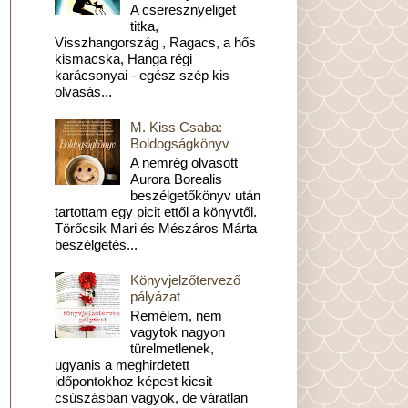
A cseresznyeliget
titka,
Visszhangország , Ragacs, a hős
kismacska, Hanga régi
karácsonyai - egész szép kis
olvasás...
M. Kiss Csaba:
Boldogságkönyv
A nemrég olvasott
Aurora Borealis
beszélgetőkönyv után
tartottam egy picit ettől a könyvtől.
Törőcsik Mari és Mészáros Márta
beszélgetés...
Könyvjelzőtervező
pályázat
Remélem, nem
vagytok nagyon
türelmetlenek,
ugyanis a meghirdetett
időpontokhoz képest kicsit
csúszásban vagyok, de váratlan