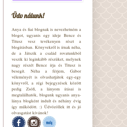
Üdv nálunk!
Anya és fiai blognak is nevezhetném a
blogot, ugyanis egy ideje Bence és
Titusz vesz tevékenyen részt a
blogírásban. Könyvekről is írnak néha,
de a Játszik a család rovatunkból
veszik ki leginkább részüket, melynek
nagy részét Bence írja és Titusz is
besegít. Néha a férjem, Gábor
véleményét is olvashatjátok egy-egy
könyvről, a régi bejegyzések között
pedig Zsófi, a lányom írásai is
megtalálhatók, blogunk ugyanis anya-
lánya blogként indult és néhány évig
így működött. :) Üdvözöllek itt és jó
olvasgatást kívánok!