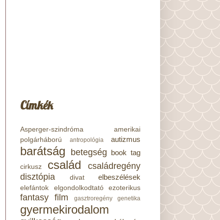
Címkék
Asperger-szindróma
amerikai
autizmus
polgárháború
antropológia
barátság
betegség
book tag
család
családregény
cirkusz
disztópia
elbeszélések
divat
elefántok
elgondolkodtató
ezoterikus
fantasy
film
gasztroregény
genetika
gyermekirodalom