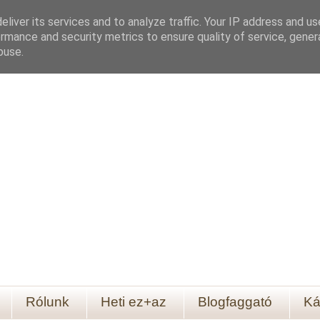
liver its services and to analyze traffic. Your IP address and u
rmance and security metrics to ensure quality of service, gene
buse.
Rólunk
Heti ez+az
Blogfaggató
Ká