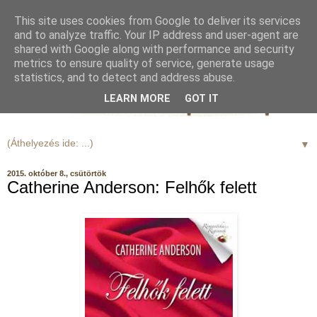
This site uses cookies from Google to deliver its services
and to analyze traffic. Your IP address and user-agent are
shared with Google along with performance and security
metrics to ensure quality of service, generate usage
statistics, and to detect and address abuse.
LEARN MORE
GOT IT
▼
2015. október 8., csütörtök
Catherine Anderson: Felhők felett