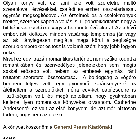
Olyan könyv volt ez, ami tele volt szeretetre méltó
szereplővel, érzésekkel, családi és emberi összetartással,
egymás megsegítésével. Az érzelmek és a cselekmények
mellett, szerepet kapott a vallás is. Elgondolkodtatott, hogy a
hit képes-e csodákra, vagy a bennünk lévő akarat. Az a hívő
ember, aki kiöltözve minden vasárnap templomba jár, vagy
az, aki ténylegesen meglátja maga körül a segítségre
szoruló embereket és tesz is valamit azért, hogy jobb legyen
nekik.
Mivel ez egy igazán romantikus történet, nem szűkölködött a
romantikában és szenvedélyes jelenetekben sem, mégis
sokkal erősebb volt nekem az emberek egymás iránt
mutatott szeretete, összetartása. A boldogság a végére
bennem teljes volt, egy gyönyörű karácsonyestét is
átélhettem a szereplőkkel, néha egy-két papírzsepire is
szükségem volt, és megállapítottam, hogy gyakrabban
kellene ilyen romantikus könyveket olvasnom. Catherine
Andersontól ez volt az első könyvem, de azt már biztosan
tudom, hogy nem az utolsó.
A könyvet köszönöm a
General Press Kiadónak
!