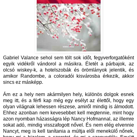
Gabriel Valance sehol sem tölt sok időt, fegyverforgatóként
egyik vidékről vándorol a másikra. Életét a párbajok, az
olcsó wiskey-k, a hotelszobák és örömlányok jelentik, és
amikor Randombe, a coloradói kisvárosba érkezik, akkor
sincs ez másképp.
Ám ez a hely nem akármilyen hely, különös dolgok esnek
meg itt, és a férfi kap még egy esélyt az élettől, hogy egy
olyan világnak lehessen részese, amiről mindig is álmodott.
Ehhez azonban nem kevesebbet kell megtennie, mint hogy
azon nyomban házasságra lép Nancy Hofmannal, az illemre
sokat adó, mindig visszafogott nővel. És nem elég elvennie
Nancyt, meg is kell tanítania a múltja elől menekülő nőnek,