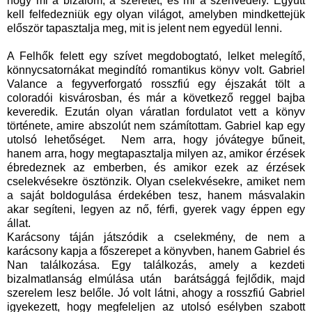
hogy mi a bizalom, a szeretet, és mi a szenvedély. Együtt
kell felfedezniük egy olyan világot, amelyben mindkettejük
először tapasztalja meg, mit is jelent nem egyedül lenni.
A Felhők felett egy szívet megdobogtató, lelket melegítő,
könnycsatornákat megindító romantikus könyv volt. Gabriel
Valance a fegyverforgató rosszfiú egy éjszakát tölt a
coloradói kisvárosban, és már a következő reggel bajba
keveredik. Ezután olyan váratlan fordulatot vett a könyv
története, amire abszolút nem számítottam. Gabriel kap egy
utolsó lehetőséget. Nem arra, hogy jóvátegye bűneit,
hanem arra, hogy megtapasztalja milyen az, amikor érzések
ébredeznek az emberben, és amikor ezek az érzések
cselekvésekre ösztönzik. Olyan cselekvésekre, amiket nem
a saját boldogulása érdekében tesz, hanem másvalakin
akar segíteni, legyen az nő, férfi, gyerek vagy éppen egy
állat.
Karácsony táján játszódik a cselekmény, de nem a
karácsony kapja a főszerepet a könyvben, hanem Gabriel és
Nan találkozása. Egy találkozás, amely a kezdeti
bizalmatlanság elmúlása után barátsággá fejlődik, majd
szerelem lesz belőle. Jó volt látni, ahogy a rosszfiú Gabriel
igyekezett, hogy megfeleljen az utolsó esélyben szabott