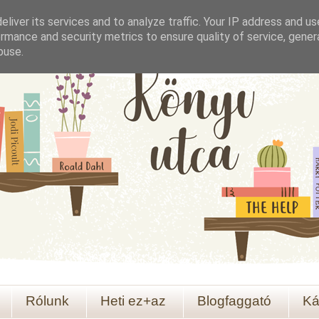
liver its services and to analyze traffic. Your IP address and u
rmance and security metrics to ensure quality of service, gene
buse.
Rólunk
Heti ez+az
Blogfaggató
Ká