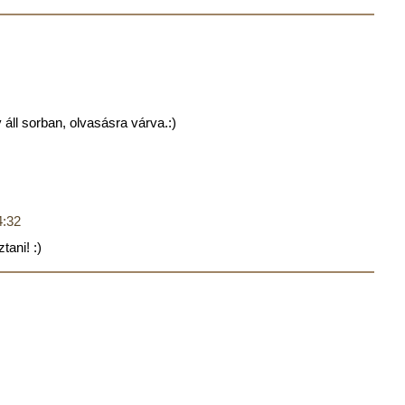
áll sorban, olvasásra várva.:)
4:32
tani! :)