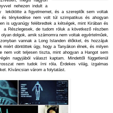
nyvvel nehezen indult a
y lekötötte a figyelmemet, és a szereplők sem voltak
 és ténykedése nem volt túl szimpatikus és ahogyan
en is ugyanúgy felébredtek a kétségek, mint Kirában és
a) a Részlegesek, de tudom róluk a következő részben
ak olyan dolgok, amik számomra nem voltak egyértelműek,
szonyban vannak a Long Islanden élőkkel, és hozzájuk
 miért döntöttek úgy, hogy a Tanyákon élnek, és milyen
ze nem volt teljesen tiszta, mint ahogyan a Hangot sem
égén nagyjából választ kaptam. Mindettől függetlenül
osszat nem tudok írni róla. Érdekes világ, izgalmas
kel. Kíváncsian várom a folytatást.