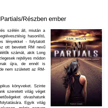
 Partials/Részben ember
és szélén áll, miután a
gtévesztésig hasonlító,
s lényekkel - folytatott
Az ott bevetett RM nevű
úlélők számát, akik Long
zlegesek rejtélyes módon
tnak újra, de ennél is
de nem született az RM-
pikus könyveket. Szinte
unk szeretett világ véget
hetőségeket olvashatunk
olytatására. Egyik világ
szívesen, mégis nagyon