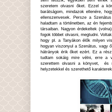
szeretem olvasni őket. Ezzel a kö
barátságom, mindazok ellenére, hog
ellenszenvesek. Persze a Szenátus
haladtam a történetben, az én fejemb
társaiban. Nagyon érdekeltek (voln
fogok többet olvasni, megtudni. Volt
hogy pl. a Tanyákon élők milyen vi
hogyan viszonyul a Szenátus, vagy ők
hátrányok érik őket ezért. Ez a rés
tudtam sokáig mire vélni, erre a v
szerettem olvasni a könyvet, és r
helyzetekkel és szerethető karakterek