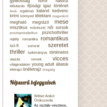
gyilkosság
horror
háborús
ifjúsági
igaz történet
időutazás
kaland
kedvenc
izgalmas
ikrek
krimi
lélektani
könnyed
magunkról
mese
megható
megrázó
misztikus
női sorsok
művészet
pszichothriller
posztapokaliptikus
romantikus
rejtély
romantika
szeretet
sci-fi
sorozat
thriller
történelmi
tudományos
vicces
utazás
versek
young adult
állatok
világirodalom
önéletrajz
életrajzi
öregség
Népszerű bejegyzések
Wéber Anikó:
Örökszerda
Az osztály vesztese,