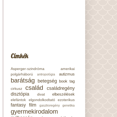
Címkék
Asperger-szindróma
amerikai
autizmus
polgárháború
antropológia
barátság
betegség
book tag
család
családregény
cirkusz
disztópia
elbeszélések
divat
elefántok
elgondolkodtató
ezoterikus
fantasy
film
gasztroregény
genetika
gyermekirodalom