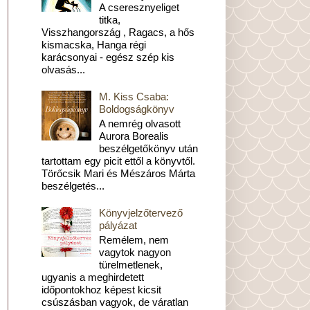
A cseresznyeliget
titka,
Visszhangország , Ragacs, a hős
kismacska, Hanga régi
karácsonyai - egész szép kis
olvasás...
M. Kiss Csaba:
Boldogságkönyv
A nemrég olvasott
Aurora Borealis
beszélgetőkönyv után
tartottam egy picit ettől a könyvtől.
Törőcsik Mari és Mészáros Márta
beszélgetés...
Könyvjelzőtervező
pályázat
Remélem, nem
vagytok nagyon
türelmetlenek,
ugyanis a meghirdetett
időpontokhoz képest kicsit
csúszásban vagyok, de váratlan