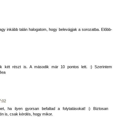
gy inkább talán halogatom, hogy belevágjak a sorozatba. Előbb-
 két részt is. A második már 10 pontos lett. :) Szerintem
Bea
7:02
et, ha ilyen gyorsan befaltad a folytatásokat! :) Biztosan
n is, csak kérdés, hogy mikor.