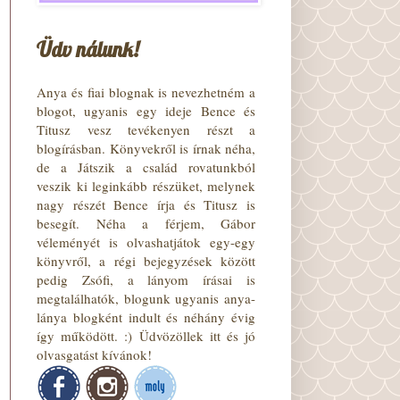
Üdv nálunk!
Anya és fiai blognak is nevezhetném a
blogot, ugyanis egy ideje Bence és
Titusz vesz tevékenyen részt a
blogírásban. Könyvekről is írnak néha,
de a Játszik a család rovatunkból
veszik ki leginkább részüket, melynek
nagy részét Bence írja és Titusz is
besegít. Néha a férjem, Gábor
véleményét is olvashatjátok egy-egy
könyvről, a régi bejegyzések között
pedig Zsófi, a lányom írásai is
megtalálhatók, blogunk ugyanis anya-
lánya blogként indult és néhány évig
így működött. :) Üdvözöllek itt és jó
olvasgatást kívánok!