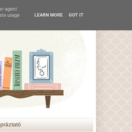
ser-agent
rate usage
LEARN MORE
GOT IT
práztató