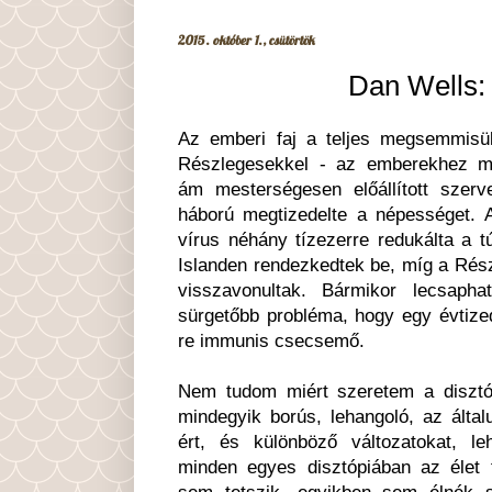
2015. október 1., csütörtök
Dan Wells:
Az emberi faj a teljes megsemmisül
Részlegesekkel - az emberekhez me
ám mesterségesen előállított szerve
háború megtizedelte a népességet. 
vírus néhány tízezerre redukálta a t
Islanden rendezkedtek be, míg a Rés
visszavonultak. Bármikor lecsapha
sürgetőbb probléma, hogy egy évtize
re immunis csecsemő.
Nem tudom miért szeretem a disztó
mindegyik borús, lehangoló, az által
ért, és különböző változatokat, le
minden egyes disztópiában az élet f
sem tetszik, egyikben sem élnék 