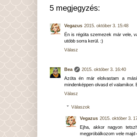
5 megjegyzés:
Vegazus
2015. október 3. 15:48
Én is régóta szemezek már vele, va
utóbb sorra kerül. :)
Válasz
Bea
2015. október 3. 16:40
Azóta én már elolvastam a másik
mindenképpen olvasd el valamikor. 
Válasz
Válaszok
Vegazus
2015. október 3. 1
Ejha, akkor nagyon tetszh
megpróbálkozom vele majd é