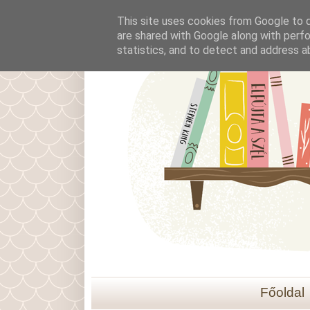
This site uses cookies from Google to de
are shared with Google along with perfo
statistics, and to detect and address a
Főoldal