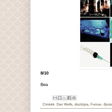
8/10
Bea
Címkék:
Dan Wells
,
disztópia
,
Fumax
,
ifjúsá