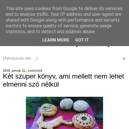
This site uses cookies from Google to deliver its services
and to analyze traffic. Your IP address and user-agent are
shared with Google along with performance and security
metrics to ensure quality of service, generate usage
statistics, and to detect and address abuse.
LEARN MORE
GOT IT
▼
2018. január 11., csütörtök
Két szuper könyv, ami mellett nem lehet
elmenni szó nélkül