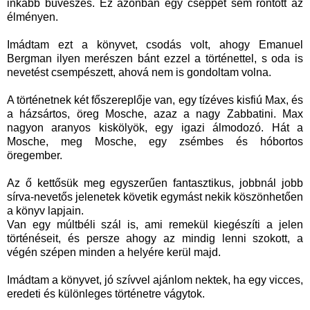
inkább bűvészes. Ez azonban egy cseppet sem rontott az
élményen.
Imádtam ezt a könyvet, csodás volt, ahogy Emanuel
Bergman ilyen merészen bánt ezzel a történettel, s oda is
nevetést csempészett, ahová nem is gondoltam volna.
A történetnek két főszereplője van, egy tízéves kisfiú Max, és
a házsártos, öreg Mosche, azaz a nagy Zabbatini. Max
nagyon aranyos kiskölyök, egy igazi álmodozó. Hát a
Mosche, meg Mosche, egy zsémbes és hóbortos
öregember.
Az ő kettősük meg egyszerűen fantasztikus, jobbnál jobb
sírva-nevetős jelenetek követik egymást nekik köszönhetően
a könyv lapjain.
Van egy múltbéli szál is, ami remekül kiegészíti a jelen
történéseit, és persze ahogy az mindig lenni szokott, a
végén szépen minden a helyére kerül majd.
Imádtam a könyvet, jó szívvel ajánlom nektek, ha egy vicces,
eredeti és különleges történetre vágytok.