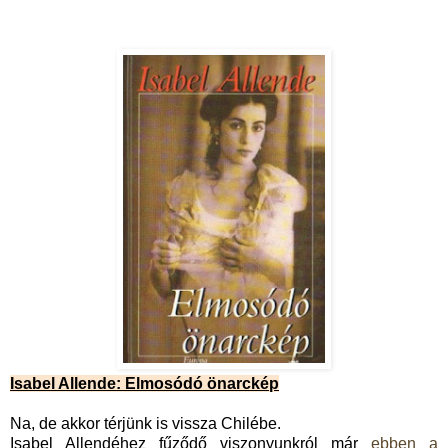
Isabel Allende: Elmosódó önarckép
Na, de akkor térjünk is vissza Chilébe.
Isabel Allendéhez fűződő viszonyunkról már
ebben a