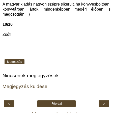
A magyar kiadás nagyon szépre sikerült, ha könyvesboltban,
könyvtárban jártok, mindenképpen megéri élőben is
megcsodálni. :)
10/10
Zsófi
Megosztás
Nincsenek megjegyzések:
Megjegyzés küldése
‹
›
Főoldal