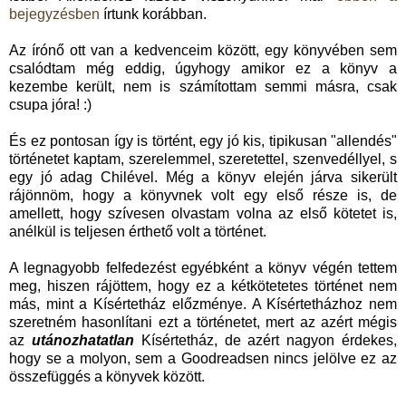
bejegyzésben
írtunk korábban.
Az írónő ott van a kedvenceim között, egy könyvében sem
csalódtam még eddig, úgyhogy amikor ez a könyv a
kezembe került, nem is számítottam semmi másra, csak
csupa jóra! :)
És ez pontosan így is történt, egy jó kis, tipikusan "allendés"
történetet kaptam, szerelemmel, szeretettel, szenvedéllyel, s
egy jó adag Chilével. Még a könyv elején járva sikerült
rájönnöm, hogy a könyvnek volt egy első része is, de
amellett, hogy szívesen olvastam volna az első kötetet is,
anélkül is teljesen érthető volt a történet.
A legnagyobb felfedezést egyébként a könyv végén tettem
meg, hiszen rájöttem, hogy ez a kétkötetetes történet nem
más, mint a Kísértetház előzménye. A Kísértetházhoz nem
szeretném hasonlítani ezt a történetet, mert az azért mégis
az
utánozhatatlan
Kísértetház, de azért nagyon érdekes,
hogy se a molyon, sem a Goodreadsen nincs jelölve ez az
összefüggés a könyvek között.