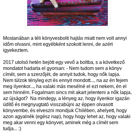
Mostanában a téli könyvesbolti hajtás miatt nem volt annyi
időm olvasni, mint egyébként szokott lenni, de azért
igyekeztem.
2017 utolsó hetén bejött egy vevő a boltba, s a következő
mondatot hadarta el gyorsan: - Nem tudom sem a könyv
címét, sem a szerzőjét, de annyit tudok, hogy nők lapja.
Nem túlzok tényleg ezt és ennyit mondott..., na az én fejem
meg ilyenkor..., ha valaki más mesélné el ezt nekem, én el
sem hinném. Fogalmam sincs mit akart jelenteni a nők lapja,
az újságot? Na mindegy, a lényeg az, hogy ilyenkor igazán
üdítő és megnyugtató visszabújni az éppen olvasott
könyvembe, és elveszni mondjuk Chilében, ahelyett, hogy
azon agyalnék (egész nap), hogy hogy lehet az, hogy valaki
meg akar venni egy könyvet, aminek még a címét sem
tudja... :)