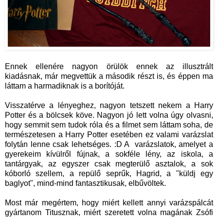
Ennek ellenére nagyon örülök ennek az illusztrált
kiadásnak, már megvettük a második részt is, és éppen ma
láttam a harmadiknak is a borítóját.
Visszatérve a lényeghez, nagyon tetszett nekem a Harry
Potter és a bölcsek köve. Nagyon jó lett volna úgy olvasni,
hogy semmit sem tudok róla és a filmet sem láttam soha, de
természetesen a Harry Potter esetében ez valami varázslat
folytán lenne csak lehetséges. :D A varázslatok, amelyet a
gyerekeim kívülről fújnak, a sokféle lény, az iskola, a
tantárgyak, az egyszer csak megterülő asztalok, a sok
kóborló szellem, a repülő seprűk, Hagrid, a "küldj egy
baglyot", mind-mind fantasztikusak, elbűvöltek.
Most már megértem, hogy miért kellett annyi varázspálcát
gyártanom Titusznak, miért szeretett volna magának Zsófi