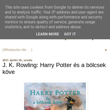
This site uses cookies from Google to deliver its services
and to analyze traffic. Your IP address and user-agent are
shared with Google along with performance and security
metrics to ensure quality of service, generate usage
statistics, and to detect and address abuse.
LEARN MORE
GOT IT
▼
2017. április 19., szerda
J. K. Rowling: Harry Potter és a bölcsek
köve