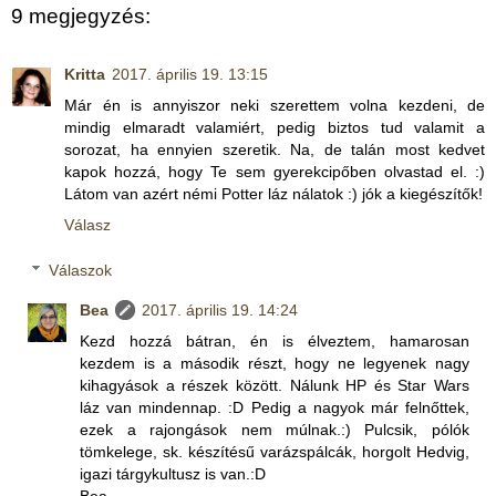
9 megjegyzés:
Kritta
2017. április 19. 13:15
Már én is annyiszor neki szerettem volna kezdeni, de
mindig elmaradt valamiért, pedig biztos tud valamit a
sorozat, ha ennyien szeretik. Na, de talán most kedvet
kapok hozzá, hogy Te sem gyerekcipőben olvastad el. :)
Látom van azért némi Potter láz nálatok :) jók a kiegészítők!
Válasz
Válaszok
Bea
2017. április 19. 14:24
Kezd hozzá bátran, én is élveztem, hamarosan
kezdem is a második részt, hogy ne legyenek nagy
kihagyások a részek között. Nálunk HP és Star Wars
láz van mindennap. :D Pedig a nagyok már felnőttek,
ezek a rajongások nem múlnak.:) Pulcsik, pólók
tömkelege, sk. készítésű varázspálcák, horgolt Hedvig,
igazi tárgykultusz is van.:D