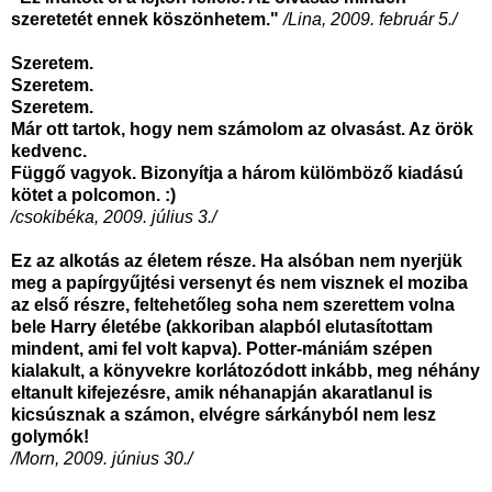
szeretetét ennek köszönhetem."
/Lina, 2009. február 5./
Szeretem.
Szeretem.
Szeretem.
Már ott tartok, hogy nem számolom az olvasást. Az örök
kedvenc.
Függő vagyok. Bizonyítja a három külömböző kiadású
kötet a polcomon. :)
/csokibéka, 2009. július 3./
Ez az alkotás az életem része. Ha alsóban nem nyerjük
meg a papírgyűjtési versenyt és nem visznek el moziba
az első részre, feltehetőleg soha nem szerettem volna
bele Harry életébe (akkoriban alapból elutasítottam
mindent, ami fel volt kapva). Potter-mániám szépen
kialakult, a könyvekre korlátozódott inkább, meg néhány
eltanult kifejezésre, amik néhanapján akaratlanul is
kicsúsznak a számon, elvégre sárkányból nem lesz
golymók!
/Morn, 2009. június 30./