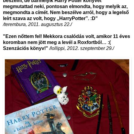
beszélni, de bármelyik Harry Potter könyvet
megmutattad neki, pontosan elmondta, hogy melyik az,
megmondta a címét. Nem beszélve arról, hogy a legelső
leírt szava az volt, hogy „HarryPotter”. :D"
/terembura, 2011. augusztus 22./
"Ezen nőttem fel! Mekkora csalódás volt, amikor 11 éves
koromban nem jött meg a levél a Roxfortból… :(
Szenzációs könyv!"
/lollippi, 2012. szeptember 29./