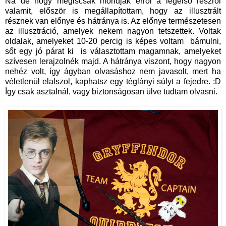
Na de hogy mégiscsak mondjak erről a legelső részről
valamit, először is megállapítottam, hogy az illusztrált
résznek van előnye és hátránya is. Az előnye természetesen
az illusztráció, amelyek nekem nagyon tetszettek. Voltak
oldalak, amelyeket 10-20 percig is képes voltam bámulni,
sőt egy jó párat ki is választottam magamnak, amelyeket
szívesen lerajzolnék majd. A hátránya viszont, hogy nagyon
nehéz volt, így ágyban olvasáshoz nem javasolt, mert ha
véletlenül elalszol, kaphatsz egy téglányi súlyt a fejedre. :D
Így csak asztalnál, vagy biztonságosan ülve tudtam olvasni.