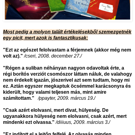
Most pedig a molyon talált értékelésekből szemezgetnék
egy picit, mert azok is fantasztikusak:
"Ezt az egészet felolvastam a férjemnek (akkor még nem
volt az)."
/cseri, 2008. december 27./
"Régen a suliban néhányan nagyon odavoltak érte, a
régi borítós verziót csomószor láttam náluk, de valahogy
nem érdekelt igazán, jószerivel azt sem tudtam, hogy mi
ez. Aztán egyszer megkaptuk öcsémmel karácsonyra és
kiderült, hogy valami teljesen más, mint amire
számítottam."
/ppayter, 2009. márcus 19./
"Csak azért elolvasni, mert divat, hülyeség. De
ugyanakkora hülyeség nem elolvasni, csak azért, mert
mindenki ezt olvassa."
/diiiuus, 2009. március 3./
"Ez indított el a lejtőn felfelé. Az olvasás minden