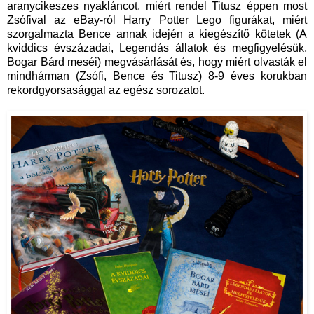
aranycikeszes nyakláncot, miért rendel Titusz éppen most
Zsófival az eBay-ról Harry Potter Lego figurákat, miért
szorgalmazta Bence annak idején a kiegészítő kötetek (A
kviddics évszázadai, Legendás állatok és megfigyelésük,
Bogar Bárd meséi) megvásárlását és, hogy miért olvasták el
mindhárman (Zsófi, Bence és Titusz) 8-9 éves korukban
rekordgyorsasággal az egész sorozatot.