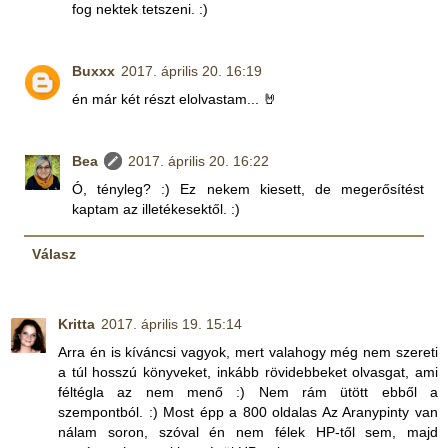
fog nektek tetszeni. :)
Buxxx
2017. április 20. 16:19
én már két részt elolvastam... 🤘
Bea
2017. április 20. 16:22
Ó, tényleg? :) Ez nekem kiesett, de megerősítést
kaptam az illetékesektől. :)
Válasz
Kritta
2017. április 19. 15:14
Arra én is kíváncsi vagyok, mert valahogy még nem szereti
a túl hosszú könyveket, inkább rövidebbeket olvasgat, ami
féltégla az nem menő :) Nem rám ütött ebből a
szempontból. :) Most épp a 800 oldalas Az Aranypinty van
nálam soron, szóval én nem félek HP-től sem, majd