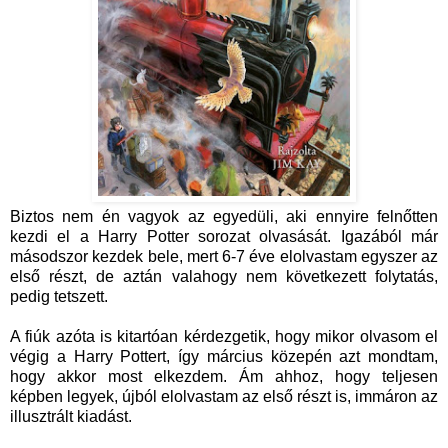
Biztos nem én vagyok az egyedüli, aki ennyire felnőtten
kezdi el a Harry Potter sorozat olvasását. Igazából már
másodszor kezdek bele, mert 6-7 éve elolvastam egyszer az
első részt, de aztán valahogy nem következett folytatás,
pedig tetszett.
A fiúk azóta is kitartóan kérdezgetik, hogy mikor olvasom el
végig a Harry Pottert, így március közepén azt mondtam,
hogy akkor most elkezdem. Ám ahhoz, hogy teljesen
képben legyek, újból elolvastam az első részt is, immáron az
illusztrált kiadást.