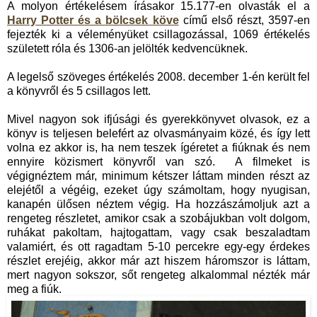
A molyon értékelésem írásakor 15.177-en olvasták el a
Harry Potter és a bölcsek köve
című első részt, 3597-en
fejezték ki a véleményüket csillagozással, 1069 értékelés
született róla és 1306-an jelölték kedvencüknek.
A legelső szöveges értékelés 2008. december 1-én került fel
a könyvről és 5 csillagos lett.
Mivel nagyon sok ifjúsági és gyerekkönyvet olvasok, ez a
könyv is teljesen belefért az olvasmányaim közé, és így lett
volna ez akkor is, ha nem teszek ígéretet a fiúknak és nem
ennyire közismert könyvről van szó. A filmeket is
végignéztem már, minimum kétszer láttam minden részt az
elejétől a végéig, ezeket úgy számoltam, hogy nyugisan,
kanapén ülősen néztem végig. Ha hozzászámoljuk azt a
rengeteg részletet, amikor csak a szobájukban volt dolgom,
ruhákat pakoltam, hajtogattam, vagy csak beszaladtam
valamiért, és ott ragadtam 5-10 percekre egy-egy érdekes
részlet erejéig, akkor már azt hiszem háromszor is láttam,
mert nagyon sokszor, sőt rengeteg alkalommal nézték már
meg a fiúk.