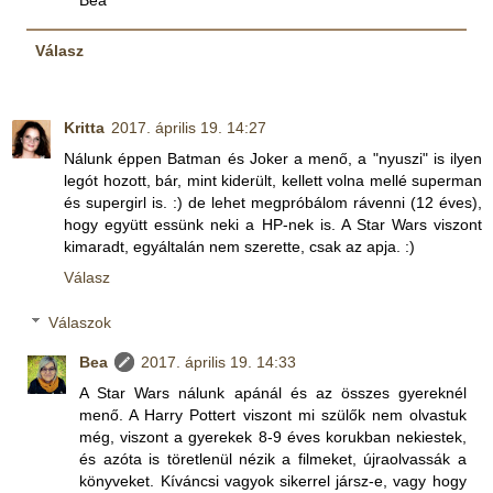
Bea
Válasz
Kritta
2017. április 19. 14:27
Nálunk éppen Batman és Joker a menő, a "nyuszi" is ilyen
legót hozott, bár, mint kiderült, kellett volna mellé superman
és supergirl is. :) de lehet megpróbálom rávenni (12 éves),
hogy együtt essünk neki a HP-nek is. A Star Wars viszont
kimaradt, egyáltalán nem szerette, csak az apja. :)
Válasz
Válaszok
Bea
2017. április 19. 14:33
A Star Wars nálunk apánál és az összes gyereknél
menő. A Harry Pottert viszont mi szülők nem olvastuk
még, viszont a gyerekek 8-9 éves korukban nekiestek,
és azóta is töretlenül nézik a filmeket, újraolvassák a
könyveket. Kíváncsi vagyok sikerrel jársz-e, vagy hogy