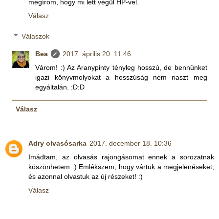
megírom, hogy mi lett végül HP-vel.
Válasz
Válaszok
Bea
2017. április 20. 11:46
Várom! :) Az Aranypinty tényleg hosszú, de bennünket
igazi könyvmolyokat a hosszúság nem riaszt meg
egyáltalán. :D:D
Válasz
Adry olvasósarka
2017. december 18. 10:36
Imádtam, az olvasás rajongásomat ennek a sorozatnak
köszönhetem :) Emlékszem, hogy vártuk a megjelenéseket,
és azonnal olvastuk az új részeket! :)
Válasz