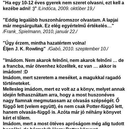
"Ha egy 10-12 éves gyerek nem szeret olvasni, ezt kell a
kezébe adni! :)"
/
Lindóca, 2009. október 19,/
"Eddig legalább huszonháromszor olvastam. A lapjai
már megsárgultak. Ez elég egyértelmű értékelés…"
/Frank_Spielmann, 2010, január 22./
"Úgy érzem, mintha hazatértem volna!
Éljen J. K. Rowling"
/Gabó, 2010. szeptember 10./
"Imádom. Nem akarok felnőni, nem akarok felnőni … de
a francba, már ötvenhez közelítek, ez van … akkor is
imádom! :D
Imádom, mert szeretem a meséket, a magukkal ragadó
történeteket.
Mellesleg imádom, mert ez volt az a könyv, melyet annak
idején felhasználtam arra, hogy a most huszonéves
nagy fiamnak megmutassam az olvasás szépségét. Ő
függő lett (velem együtt), és nem csak Potter-függő lett,
hanem olvasás-függő is. Azóta már jó néhány könyvet
kért el tőlem.
Imádom, mert a most ötéves apróságom még alig tudott