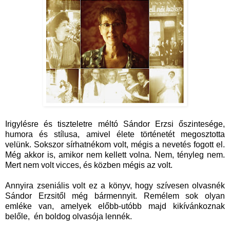
Irigylésre és tiszteletre méltó Sándor Erzsi őszintesége,
humora és stílusa, amivel élete történetét megosztotta
velünk. Sokszor sírhatnékom volt, mégis a nevetés fogott el.
Még akkor is, amikor nem kellett volna. Nem, tényleg nem.
Mert nem volt vicces, és közben mégis az volt.
Annyira zseniális volt ez a könyv, hogy szívesen olvasnék
Sándor Erzsitől még bármennyit. Remélem sok olyan
emléke van, amelyek előbb-utóbb majd kikívánkoznak
belőle, én boldog olvasója lennék.