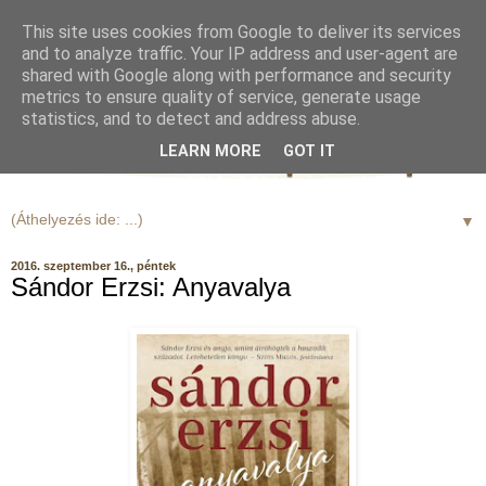
This site uses cookies from Google to deliver its services
and to analyze traffic. Your IP address and user-agent are
shared with Google along with performance and security
metrics to ensure quality of service, generate usage
statistics, and to detect and address abuse.
LEARN MORE
GOT IT
▼
2016. szeptember 16., péntek
Sándor Erzsi: Anyavalya