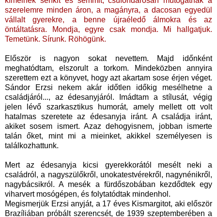
kímélnek senkit és semmit, csúfondárosan mutogatnak a
szerelemre minden áron, a magányra, a dacosan egyedül
vállalt gyerekre, a benne újraéledő álmokra és az
öntáltatásra. Mondja, egyre csak mondja. Mi hallgatjuk.
Temetünk. Sírunk. Röhögünk.
Először is nagyon sokat nevettem. Majd időnként
meghatódtam, elszorult a torkom. Mindeközben annyira
szerettem ezt a könyvet, hogy azt akartam sose érjen véget.
Sándor Erzsi nekem akár időtlen időkig mesélhetne a
családjáról..., az édesanyjáról. Imádtam a stílusát, végig
jelen lévő szarkasztikus humorát, amely mellett ott volt
hatalmas szeretete az édesanyja iránt. A családja iránt,
akiket sosem ismert. Azaz dehogyisnem, jobban ismerte
talán őket, mint mi a mieinket, akikkel személyesen is
találkozhattunk.
Mert az édesanyja kicsi gyerekkorától mesélt neki a
családról, a nagyszülőkről, unokatestvérekről, nagynénikről,
nagybácsikról. A mesék a fürdőszobában kezdődtek egy
viharvert mosógépen, és folytatódtak mindenhol.
Megismerjük Erzsi anyját, a 17 éves Kismargitot, aki először
Brazíliában próbált szerencsét, de 1939 szeptemberében a