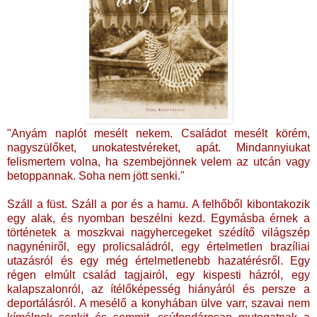
"Anyám naplót mesélt nekem. Családot mesélt körém,
nagyszülőket, unokatestvéreket, apát. Mindannyiukat
felismertem volna, ha szembejönnek velem az utcán vagy
betoppannak. Soha nem jött senki."
Száll a füst. Száll a por és a hamu. A felhőből kibontakozik
egy alak, és nyomban beszélni kezd. Egymásba érnek a
történetek a moszkvai nagyhercegeket szédítő világszép
nagynéniről, egy prolicsaládról, egy értelmetlen brazíliai
utazásról és egy még értelmetlenebb hazatérésről. Egy
régen elmúlt család tagjairól, egy kispesti házról, egy
kalapszalonról, az ítélőképesség hiányáról és persze a
deportálásról. A mesélő a konyhában ülve varr, szavai nem