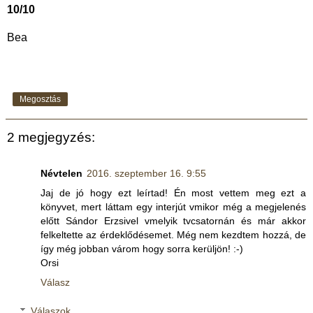
10/10
Bea
Megosztás
2 megjegyzés:
Névtelen
2016. szeptember 16. 9:55
Jaj de jó hogy ezt leírtad! Én most vettem meg ezt a
könyvet, mert láttam egy interjút vmikor még a megjelenés
előtt Sándor Erzsivel vmelyik tvcsatornán és már akkor
felkeltette az érdeklődésemet. Még nem kezdtem hozzá, de
így még jobban várom hogy sorra kerüljön! :-)
Orsi
Válasz
Válaszok