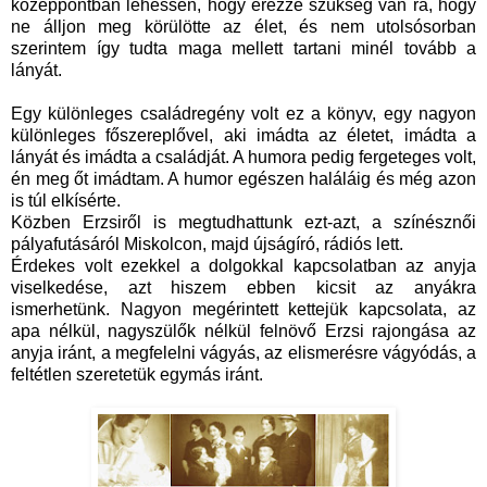
középpontban lehessen, hogy érezze szükség van rá, hogy
ne álljon meg körülötte az élet, és nem utolsósorban
szerintem így tudta maga mellett tartani minél tovább a
lányát.
Egy különleges családregény volt ez a könyv, egy nagyon
különleges főszereplővel, aki imádta az életet, imádta a
lányát és imádta a családját. A humora pedig fergeteges volt,
én meg őt imádtam. A humor egészen haláláig és még azon
is túl elkísérte.
Közben Erzsiről is megtudhattunk ezt-azt, a színésznői
pályafutásáról Miskolcon, majd újságíró, rádiós lett.
Érdekes volt ezekkel a dolgokkal kapcsolatban az anyja
viselkedése, azt hiszem ebben kicsit az anyákra
ismerhetünk. Nagyon megérintett kettejük kapcsolata, az
apa nélkül, nagyszülők nélkül felnövő Erzsi rajongása az
anyja iránt, a megfelelni vágyás, az elismerésre vágyódás, a
feltétlen szeretetük egymás iránt.