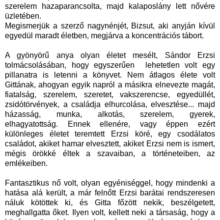
szerelem hazaparancsolta, majd kalaposlány lett nővére
üzletében.
Megismerjük a szerző nagynénjét, Bizsut, aki anyján kívül
egyedül maradt életben, megjárva a koncentrációs tábort.
A gyönyörű anya olyan életet mesélt, Sándor Erzsi
tolmácsolásában, hogy egyszerűen lehetetlen volt egy
pillanatra is letenni a könyvet. Nem átlagos élete volt
Gittának, ahogyan egyik napról a másikra elnevezte magát,
fiatalság, szerelem, szeretet, vakszerencse, egyedüllét,
zsidótörvények, a családja elhurcolása, elvesztése... majd
házasság, munka, alkotás, szerelem, gyerek,
elhagyatottság. Ennek ellenére, vagy éppen ezért
különleges életet teremtett Erzsi köré, egy csodálatos
családot, akiket hamar elvesztett, akiket Erzsi nem is ismert,
mégis örökké éltek a szavaiban, a történeteiben, az
emlékeiben.
Fantasztikus nő volt, olyan egyéniséggel, hogy mindenki a
hatása alá került, a már felnőtt Erzsi barátai rendszeresen
náluk kötöttek ki, és Gitta főzött nekik, beszélgetett,
meghallgatta őket. Ilyen volt, kellett neki a társaság, hogy a