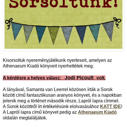
Kisorsoltuk nyereményjátékunk nyerteseit, amelyen az
Athenaeum Kiadó könyveit nyerhettétek meg.
Jodi Picoult
A kérdésre a helyes válasz:
volt.
A lányával, Samanta van Leerrel közösen írták a Sorok
között című fantasztikusan aranyos könyvet, és a napokban
jelenik meg a történet második része, Lapról lapra címmel.
A Sorok közöttről írt értékelésünk elolvasásához
KATT IDE
!
A Lapról lapra című könyvet pedig az
Athenaeum Kiadó
oldalán megtaláljátok.