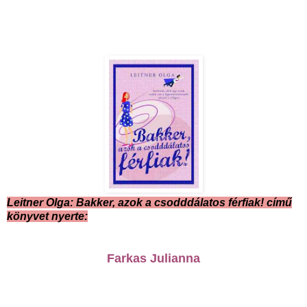
Leitner Olga: Bakker, azok a csodddálatos férfiak! című
könyvet nyerte:
Farkas Julianna