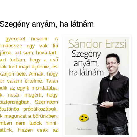
 Szegény anyám, ha látnám
 gyereket nevelni. A
mindössze egy vak fiú
járok, azt sem, hová tart,
 azt tudtam, hogy a cső
ak kell majd kijönnie, és
kanjon bele. Annak, hogy
an valami értelme. Talán
odik az egyik mondatába,
k, netán megérti, hogy
iztonságban. Szerintem
sztönös próbálkozások,
zük magunkat a bőrünkben.
amban nem tudok hinni.
hetünk, hiszen csak az