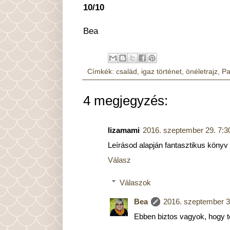
10/10
Bea
Címkék:
család
,
igaz történet
,
önéletrajz
,
Pa
4 megjegyzés:
lizamami
2016. szeptember 29. 7:3
Leírásod alapján fantasztikus könyv 
Válasz
Válaszok
Bea
2016. szeptember 3
Ebben biztos vagyok, hogy t