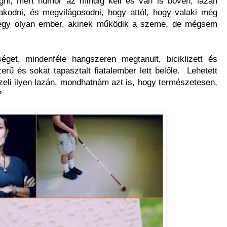
gni, mert humor az mindig kell és van is bőven, lazán
zakodni, és megvilágosodni, hogy attól, hogy valaki még
nt egy olyan ember, akinek működik a szeme, de mégsem
get, mindenféle hangszeren megtanult, biciklizett és
erű és sokat tapasztalt fiatalember lett belőle. Lehetett
zeli ilyen lazán, mondhatnám azt is, hogy természetesen,
t?