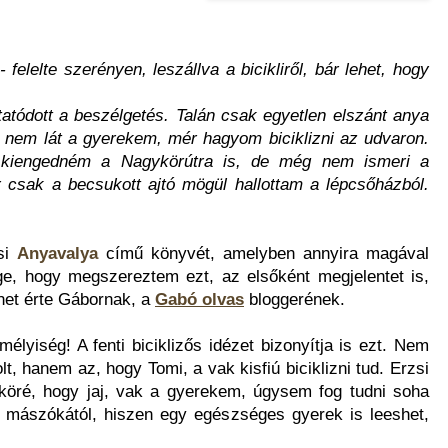
felelte szerényen, leszállva a bicikliről, bár lehet, hogy
atódott a beszélgetés. Talán csak egyetlen elszánt anya
 nem lát a gyerekem, mér hagyom biciklizni az udvaron.
n kiengedném a Nagykörútra is, de még nem ismeri a
csak a becsukott ajtó mögül hallottam a lépcsőházból.
si
Anyavalya
című könyvét, amelyben annyira magával
ge, hogy megszereztem ezt, az elsőként megjelentet is,
et érte Gábornak, a
Gabó olvas
bloggerének.
lyiség! A fenti biciklizős idézet bizonyítja is ezt. Nem
, hanem az, hogy Tomi, a vak kisfiú biciklizni tud. Erzsi
 köré, hogy jaj, vak a gyerekem, úgysem fog tudni soha
n a mászókától, hiszen egy egészséges gyerek is leeshet,