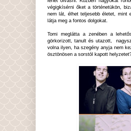
lehet olvasni. Közben nagyokat röhö
végigkísérni őket a történetükön, bi
nem lát, élhet teljesebb életet, mi
látja meg a fontos dolgokat.
Tomi meglátta a zenében a lehetősé
görkorizott, tanult és utazott, nagysz
volna ilyen, ha szegény anyja nem ke
ösztönösen a sorstól kapott helyzete