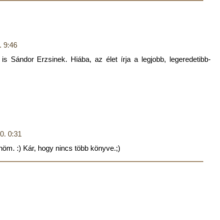
. 9:46
is Sándor Erzsinek. Hiába, az élet írja a legjobb, legeredetibb-
0. 0:31
nöm. :) Kár, hogy nincs több könyve.;)