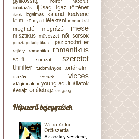
gyilkosság
horror
háborús
ifjúsági
igaz történet
időutazás
kaland
kedvenc
izgalmas
ikrek
krimi
lélektani
könnyed
magunkról
mese
megható
megrázó
misztikus
női sorsok
művészet
pszichothriller
posztapokaliptikus
romantikus
rejtély
romantika
szeretet
sci-fi
sorozat
thriller
történelmi
tudományos
vicces
utazás
versek
young adult
állatok
világirodalom
önéletrajz
életrajzi
öregség
Népszerű bejegyzések
Wéber Anikó:
Örökszerda
Az osztály vesztese,