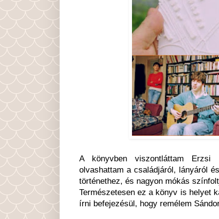
A könyvben viszontláttam Erzsi 
olvashattam a családjáról, lányáról és
történethez, és nagyon mókás színfolt
Természetesen ez a könyv is helyet k
írni befejezésül, hogy remélem Sándo