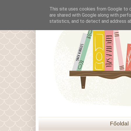
This site uses cookies from Google to de
are shared with Google along with perfo
statistics, and to detect and address a
Főoldal