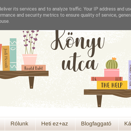
liver its services and to analyze traffic. Your IP address and u
rmance and security metrics to ensure quality of service, gene
buse.
Rólunk
Heti ez+az
Blogfaggató
Ká