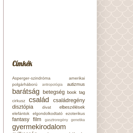
Címkék
Asperger-szindróma
amerikai
autizmus
polgárháború
antropológia
barátság
betegség
book tag
család
családregény
cirkusz
disztópia
elbeszélések
divat
elefántok
elgondolkodtató
ezoterikus
fantasy
film
gasztroregény
genetika
gyermekirodalom