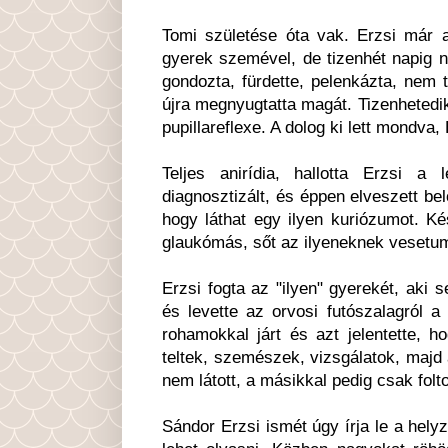
Tomi születése óta vak. Erzsi már az
gyerek szemével, de tizenhét napig n
gondozta, fürdette, pelenkázta, nem 
újra megnyugtatta magát. Tizenhetedi
pupillareflexe. A dolog ki lett mondva
Teljes anirídia, hallotta Erzsi a
diagnosztizált, és éppen elveszett be
hogy láthat egy ilyen kuriózumot. K
glaukómás, sőt az ilyeneknek vesetum
Erzsi fogta az "ilyen" gyerekét, aki
és levette az orvosi futószalagról a
rohamokkal járt és azt jelentette,
teltek, szemészek, vizsgálatok, majd
nem látott, a másikkal pedig csak folt
Sándor Erzsi ismét úgy írja le a helyz