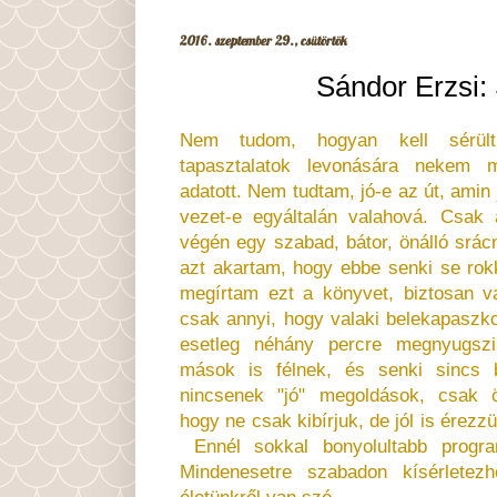
2016. szeptember 29., csütörtök
Sándor Erzsi:
Nem tudom, hogyan kell sérült
tapasztalatok levonására nekem 
adatott. Nem tudtam, jó-e az út, amin 
vezet-e egyáltalán valahová. Csak
végén egy szabad, bátor, önálló srácn
azt akartam, hogy ebbe senki se rok
megírtam ezt a könyvet, biztosan v
csak annyi, hogy valaki belekapaszk
esetleg néhány percre megnyugszi
mások is félnek, és senki sincs b
nincsenek "jó" megoldások, csak ö
hogy ne csak kibírjuk, de jól is érez
Ennél sokkal bonyolultabb progr
Mindenesetre szabadon kísérletez
életünkről van szó.