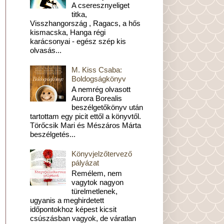
A cseresznyeliget
titka,
Visszhangország , Ragacs, a hős
kismacska, Hanga régi
karácsonyai - egész szép kis
olvasás...
M. Kiss Csaba:
Boldogságkönyv
A nemrég olvasott
Aurora Borealis
beszélgetőkönyv után
tartottam egy picit ettől a könyvtől.
Törőcsik Mari és Mészáros Márta
beszélgetés...
Könyvjelzőtervező
pályázat
Remélem, nem
vagytok nagyon
türelmetlenek,
ugyanis a meghirdetett
időpontokhoz képest kicsit
csúszásban vagyok, de váratlan