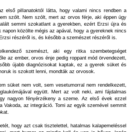
 első pillanatoktól látta, hogy valami nincs rendben a
em szólt. Nem szólt, mert az orvos férje, aki éppen úgy
talált semmi szokatlant a gyerekben, ezért Erzsi újra és
k napon közölte mégis az apával, hogy a gyereknek nincs
, Erzsi részéről is, és később a szemészet részéről is.
 lelkendező szemészt, aki egy ritka szembetegséget
lőle az ember, orvos énje pedig roppant mód örvendezett,
ésőbb újabb diagnózisokat kaptak, ez a gyerek süket és
oruk is szokott lenni, mondták az orvosok.
 sem süket nem volt, sem vesetumorral nem rendelkezett,
 glaukómájával együtt. Mert az volt neki, ami fájdalmas
 hogy nagyon fényérzékeny a szeme. Az első évek ezzel
 a Vakoda, az integráció. Tomi az egyik szemével semmit
okat.
etét, hogy azt csak tisztelettel, hatalmas kalapemeléssel