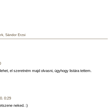
rk
,
Sándor Erzsi
0
lehet, el szeretném majd olvasni, úgyhogy listára tettem.
0. 0:29
etszene neked. :)