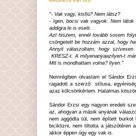
"- Vak vagy, kisfiú? Nem látsz?
- Igen, bocsi vak vagyok. Nem látok - 
addigra le is esett.
Azt hiszem, ennél tovább sosem folyt
csöngetett be hozzám azzal, hogy ha
Annyit válaszoltam, hogy szívese
KRESZ-t. A milyenanyaazilyen-t már 
Mit is mondhattam volna? Ilyen."
Nemrégiben olvastam el Sándor Erz
ragadott a szerző stílusa, egyénisé
azaz kölcsönkértem. Hatalmas köszön
Sándor Erzsi egy nagyon eredeti szemé
az, ahogyan a másik anyának válaszolt
nem aggódta túl, nem épített burkot
biciklizni, nem tiltotta a játszótére
akkor éppen úgy egy vak is.