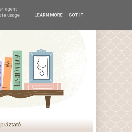
ser-agent
rate usage
LEARN MORE
GOT IT
práztató