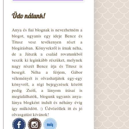
Üdv nálunk!
Anya és fiai blognak is nevezhetném a
blogot, ugyanis egy ideje Bence és
Titusz vesz tevékenyen részt a
blogírásban. Könyvekről is írnak néha,
de a Játszik a család rovatunkból
veszik ki leginkább részüket, melynek
nagy részét Bence írja és Titusz is
besegít. Néha a férjem, Gábor
véleményét is olvashatjátok egy-egy
könyvről, a régi bejegyzések között
pedig Zsófi, a lányom írásai is
megtalálhatók, blogunk ugyanis anya-
lánya blogként indult és néhány évig
így működött. :) Üdvözöllek itt és jó
olvasgatást kívánok!