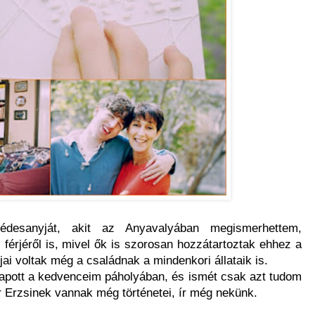
édesanyját, akit az Anyavalyában megismerhettem,
 férjéről is, mivel ők is szorosan hozzátartoztak ehhez a
jai voltak még a családnak a mindenkori állataik is.
apott a kedvenceim páholyában, és ismét csak azt tudom
r Erzsinek vannak még történetei, ír még nekünk.