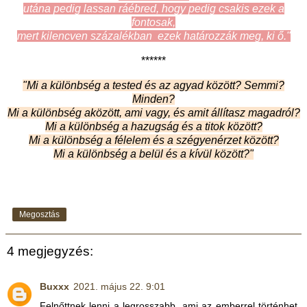
utána pedig lassan ráébred, hogy pedig csakis ezek a
fontosak,
mert kilencven százalékban ezek határozzák meg, ki ő."
******
"Mi a különbség a tested és az agyad között? Semmi?
Minden?
Mi a különbség aközött, ami vagy, és amit állítasz magadról?
Mi a különbség a hazugság és a titok között?
Mi a különbség a félelem és a szégyenérzet között?
Mi a különbség a belül és a kívül között?"
Megosztás
4 megjegyzés:
Buxxx
2021. május 22. 9:01
Felnőttnek lenni a legrosszabb, ami az emberrel történhet.