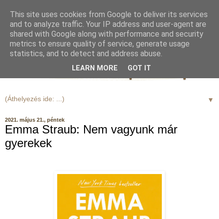
This site uses cookies from Google to deliver its services
and to analyze traffic. Your IP address and user-agent are
shared with Google along with performance and security
metrics to ensure quality of service, generate usage
statistics, and to detect and address abuse.
LEARN MORE
GOT IT
▼
2021. május 21., péntek
Emma Straub: Nem vagyunk már
gyerekek