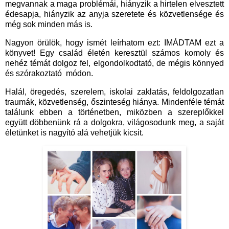
megvannak a maga problémái, hiányzik a hirtelen elvesztett
édesapja, hiányzik az anyja szeretete és közvetlensége és
még sok minden más is.
Nagyon örülök, hogy ismét leírhatom ezt: IMÁDTAM ezt a
könyvet! Egy család életén keresztül számos komoly és
nehéz témát dolgoz fel, elgondolkodtató, de mégis könnyed
és szórakoztató módon.
Halál, öregedés, szerelem, iskolai zaklatás, feldolgozatlan
traumák, közvetlenség, őszinteség hiánya. Mindenféle témát
találunk ebben a történetben, miközben a szereplőkkel
együtt döbbenünk rá a dolgokra, világosodunk meg, a saját
életünket is nagyító alá vehetjük kicsit.