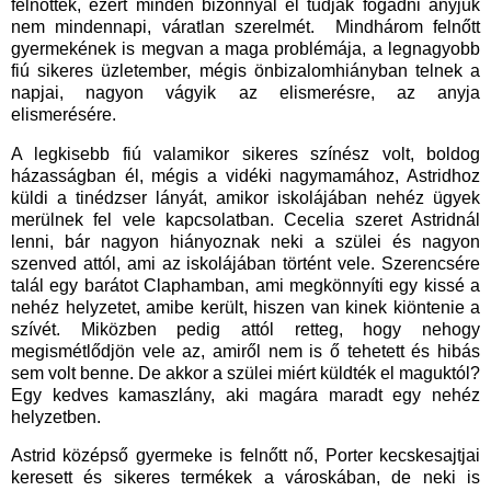
felnőttek, ezért minden bizonnyal el tudják fogadni anyjuk
nem mindennapi, váratlan szerelmét. Mindhárom felnőtt
gyermekének is megvan a maga problémája, a legnagyobb
fiú sikeres üzletember, mégis önbizalomhiányban telnek a
napjai, nagyon vágyik az elismerésre, az anyja
elismerésére.
A legkisebb fiú valamikor sikeres színész volt, boldog
házasságban él, mégis a vidéki nagymamához, Astridhoz
küldi a tinédzser lányát, amikor iskolájában nehéz ügyek
merülnek fel vele kapcsolatban. Cecelia szeret Astridnál
lenni, bár nagyon hiányoznak neki a szülei és nagyon
szenved attól, ami az iskolájában történt vele. Szerencsére
talál egy barátot Claphamban, ami megkönnyíti egy kissé a
nehéz helyzetet, amibe került, hiszen van kinek kiöntenie a
szívét. Miközben pedig attól retteg, hogy nehogy
megismétlődjön vele az, amiről nem is ő tehetett és hibás
sem volt benne. De akkor a szülei miért küldték el maguktól?
Egy kedves kamaszlány, aki magára maradt egy nehéz
helyzetben.
Astrid középső gyermeke is felnőtt nő, Porter kecskesajtjai
keresett és sikeres termékek a városkában, de neki is