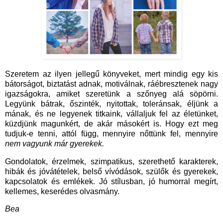
Szeretem az ilyen jellegű könyveket, mert mindig egy kis
bátorságot, biztatást adnak, motiválnak, ráébresztenek nagy
igazságokra, amiket szeretünk a szőnyeg alá söpörni.
Legyünk bátrak, őszinték, nyitottak, toleránsak, éljünk a
mának, és ne legyenek titkaink, vállaljuk fel az életünket,
küzdjünk magunkért, de akár másokért is. Hogy ezt meg
tudjuk-e tenni, attól függ, mennyire nőttünk fel, mennyire
nem vagyunk már gyerekek.
Gondolatok, érzelmek, szimpatikus, szerethető karakterek,
hibák és jóvátételek, belső vívódások, szülők és gyerekek,
kapcsolatok és emlékek. Jó stílusban, jó humorral megírt,
kellemes, keserédes olvasmány.
Bea