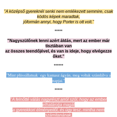
"A középső gyereknél senki nem emlékezett semmire, csak
ködös képek maradtak,
jóformán annyi, hogy Porter is ott volt."
*****
"Nagyszülőnek lenni azért áldás, mert az ember már
tisztában van
az összes teendőjével, és van is ideje, hogy elvégezze
őket."
******
"Mint plüssállatnak egy kamasz ágyán, meg voltak számlálva a
napjai."
*****
"A felnőtté válás nagyrészt arról szól, hogy az ember
elhatárolja magát
a gyerekkori élményeitől, és úgy tesz, mintha nem
számítanának,