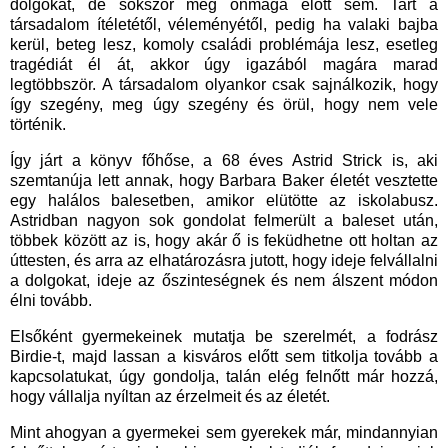
dolgokat, de sokszor még önmaga előtt sem. Tart a
társadalom ítéletétől, véleményétől, pedig ha valaki bajba
kerül, beteg lesz, komoly családi problémája lesz, esetleg
tragédiát él át, akkor úgy igazából magára marad
legtöbbször. A társadalom olyankor csak sajnálkozik, hogy
így szegény, meg úgy szegény és örül, hogy nem vele
történik.
Így járt a könyv főhőse, a 68 éves Astrid Strick is, aki
szemtanúja lett annak, hogy Barbara Baker életét vesztette
egy halálos balesetben, amikor elütötte az iskolabusz.
Astridban nagyon sok gondolat felmerült a baleset után,
többek között az is, hogy akár ő is feküdhetne ott holtan az
úttesten, és arra az elhatározásra jutott, hogy ideje felvállalni
a dolgokat, ideje az őszinteségnek és nem álszent módon
élni tovább.
Elsőként gyermekeinek mutatja be szerelmét, a fodrász
Birdie-t, majd lassan a kisváros előtt sem titkolja tovább a
kapcsolatukat, úgy gondolja, talán elég felnőtt már hozzá,
hogy vállalja nyíltan az érzelmeit és az életét.
Mint ahogyan a gyermekei sem gyerekek már, mindannyian