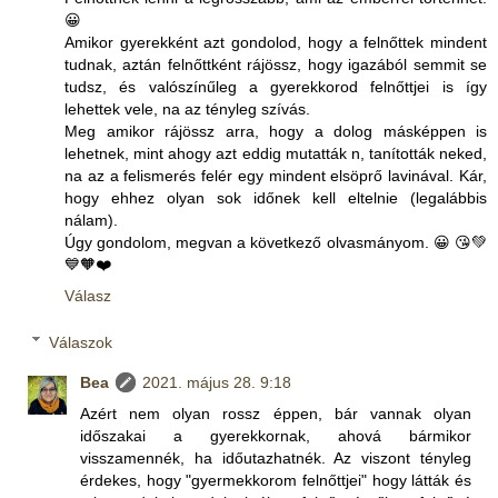
😀
Amikor gyerekként azt gondolod, hogy a felnőttek mindent
tudnak, aztán felnőttként rájössz, hogy igazából semmit se
tudsz, és valószínűleg a gyerekkorod felnőttjei is így
lehettek vele, na az tényleg szívás.
Meg amikor rájössz arra, hogy a dolog másképpen is
lehetnek, mint ahogy azt eddig mutatták n, tanították neked,
na az a felismerés felér egy mindent elsöprő lavinával. Kár,
hogy ehhez olyan sok időnek kell eltelnie (legalábbis
nálam).
Úgy gondolom, megvan a következő olvasmányom. 😀 😘💚
💙🧡❤️
Válasz
Válaszok
Bea
2021. május 28. 9:18
Azért nem olyan rossz éppen, bár vannak olyan
időszakai a gyerekkornak, ahová bármikor
visszamennék, ha időutazhatnék. Az viszont tényleg
érdekes, hogy "gyermekkorom felnőttjei" hogy látták és