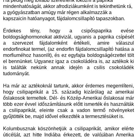
Ha pedig még tovább szeretnénk fokozni a paprika
mindenhatóságát, akkor afrodiziákumként is tekinthetünk rá,
a gyógyászatban amúgy már régen alkalmazzák a
kapszaicin hatóanyagot, fájdalomcsillapító tapaszokban.
Érdekes tény, hogy a csipőspaprika evése
boldogsághormonokat aktivizál, ugyanis a paprika csípését
a szervezet fájdalomként értékeli, amire válaszul
endorfinokat termel, (az endorfin fájdalomcsillapító hatása a
morfiuméhoz hasonlít), és ez egyfajta boldogságérzettel tölt
el bennünket. Ugyanez igaz a csokoládéra is, az aztékok ki
is találták nekünk annak idején a csilis csokoládék
tudományát.
Ha már az aztékoknál tartunk, akkor érdemes megemlíteni,
hogy csilipaprikát a 15. századig kizárólag az amerikai
őslakosok termeltek. Dél- és Közép-Amerikai őslakosai már
több ezer évvel időszámításunk előtt ismerték és használták
a csilipaprikát, eleinte csak a vadon termő növényeket
gyűjtötték be, majd idővel elkezdték a termesztésüket is.
Kolumbusznak köszönhetjük a csilipaprikát, amikor elérte
úticélját, azt hitte Indiába érkezett, de valójában Amerika