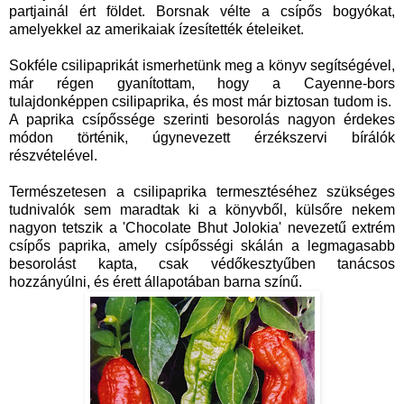
partjainál ért földet. Borsnak vélte a csípős bogyókat,
amelyekkel az amerikaiak ízesítették ételeiket.
Sokféle csilipaprikát ismerhetünk meg a könyv segítségével,
már régen gyanítottam, hogy a Cayenne-bors
tulajdonképpen csilipaprika, és most már biztosan tudom is.
A paprika csípőssége szerinti besorolás nagyon érdekes
módon történik, úgynevezett érzékszervi bírálók
részvételével.
Természetesen a csilipaprika termesztéséhez szükséges
tudnivalók sem maradtak ki a könyvből, külsőre nekem
nagyon tetszik a 'Chocolate Bhut Jolokia' nevezetű extrém
csípős paprika, amely csípősségi skálán a legmagasabb
besorolást kapta, csak védőkesztyűben tanácsos
hozzányúlni, és érett állapotában barna színű.