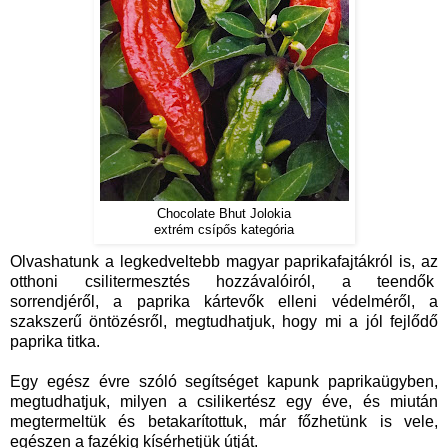
Chocolate Bhut Jolokia
extrém csípős kategória
Olvashatunk a legkedveltebb magyar paprikafajtákról is, az
otthoni csilitermesztés hozzávalóiról, a teendők
sorrendjéről, a paprika kártevők elleni védelméről, a
szakszerű öntözésről, megtudhatjuk, hogy mi a jól fejlődő
paprika titka.
Egy egész évre szóló segítséget kapunk paprikaügyben,
megtudhatjuk, milyen a csilikertész egy éve, és miután
megtermeltük és betakarítottuk, már főzhetünk is vele,
egészen a fazékig kísérhetjük útját.