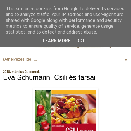
This site uses cookies from Google to deliver its services
and to analyze traffic. Your IP address and user-agent are
shared with Google along with performance and security
metrics to ensure quality of service, generate usage
statistics, and to detect and address abuse.
LEARN MORE
GOT IT
▼
2018. március 2., péntek
Eva Schumann: Csili és társai