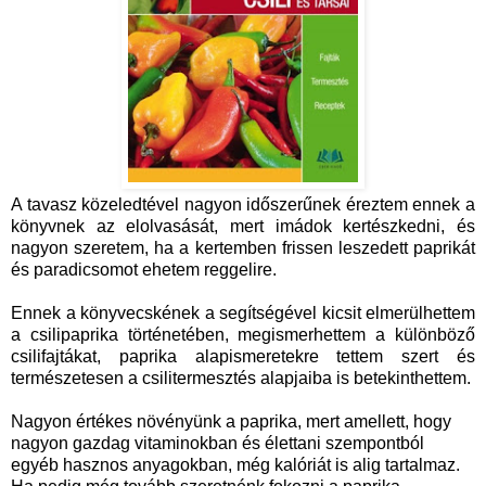
A tavasz közeledtével nagyon időszerűnek éreztem ennek a
könyvnek az elolvasását, mert imádok kertészkedni, és
nagyon szeretem, ha a kertemben frissen leszedett paprikát
és paradicsomot ehetem reggelire.
Ennek a könyvecskének a segítségével kicsit elmerülhettem
a csilipaprika történetében, megismerhettem a különböző
csilifajtákat, paprika alapismeretekre tettem szert és
természetesen a csilitermesztés alapjaiba is betekinthettem.
Nagyon értékes növényünk a paprika, mert amellett, hogy
nagyon gazdag vitaminokban és élettani szempontból
egyéb hasznos anyagokban, még kalóriát is alig tartalmaz.