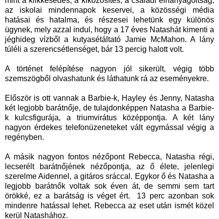
mint a klikkesedés, a kiközösítés, a családi elhanyagoltság,
az iskolai mindennapok keservei, a közösségi média
hatásai és hatalma, és részesei lehetünk egy különös
ügynek, mely azzal indul, hogy a 17 éves Natashát kimenti a
jéghideg vízből a kutyasétáltató Jamie McMahon. A lány
túléli a szerencsétlenséget, bár 13 percig halott volt.
A történet felépítése nagyon jól sikerült, végig több
szemszögből olvashatunk és láthatunk rá az eseményekre.
Először is ott vannak a Barbie-k, Hayley és Jenny, Natasha
két legjobb barátnője, de tulajdonképpen Natasha a Barbie-
k kulcsfigurája, a triumvirátus középpontja. A két lány
nagyon érdekes telefonüzeneteket vált egymással végig a
regényben.
A másik nagyon fontos nézőpont Rebecca, Natasha régi,
lecserélt barátnőjének nézőpontja, az ő élete, jelenlegi
szerelme Aidennel, a gitáros sráccal. Egykor ő és Natasha a
legjobb barátnők voltak sok éven át, de semmi sem tart
örökké, ez a barátság is véget ért. 13 perc azonban sok
mindenre hatással lehet. Rebecca az eset után ismét közel
kerül Natashához.