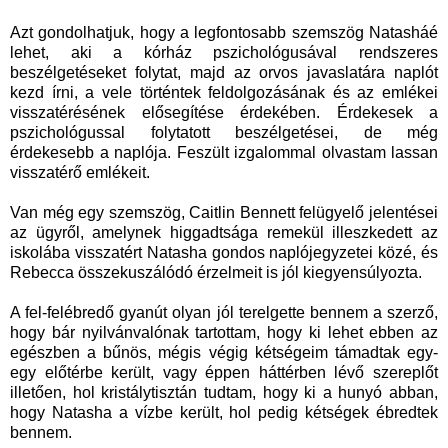
Azt gondolhatjuk, hogy a legfontosabb szemszög Natasháé
lehet, aki a kórház pszichológusával rendszeres
beszélgetéseket folytat, majd az orvos javaslatára naplót
kezd írni, a vele történtek feldolgozásának és az emlékei
visszatérésének elősegítése érdekében. Érdekesek a
pszichológussal folytatott beszélgetései, de még
érdekesebb a naplója. Feszült izgalommal olvastam lassan
visszatérő emlékeit.
Van még egy szemszög, Caitlin Bennett felügyelő jelentései
az ügyről, amelynek higgadtsága remekül illeszkedett az
iskolába visszatért Natasha gondos naplójegyzetei közé, és
Rebecca összekuszálódó érzelmeit is jól kiegyensúlyozta.
A fel-felébredő gyanút olyan jól terelgette bennem a szerző,
hogy bár nyilvánvalónak tartottam, hogy ki lehet ebben az
egészben a bűnös, mégis végig kétségeim támadtak egy-
egy előtérbe került, vagy éppen háttérben lévő szereplőt
illetően, hol kristálytisztán tudtam, hogy ki a hunyó abban,
hogy Natasha a vízbe került, hol pedig kétségek ébredtek
bennem.