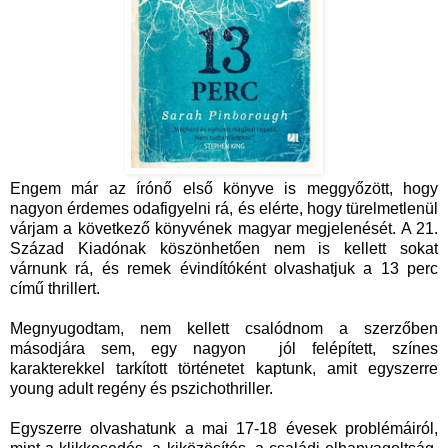
Engem már az írónő első könyve is meggyőzött, hogy
nagyon érdemes odafigyelni rá, és elérte, hogy türelmetlenül
várjam a következő könyvének magyar megjelenését. A 21.
Század Kiadónak köszönhetően nem is kellett sokat
várnunk rá, és remek évindítóként olvashatjuk a 13 perc
című thrillert.
Megnyugodtam, nem kellett csalódnom a szerzőben
másodjára sem, egy nagyon jól felépített, színes
karakterekkel tarkított történetet kaptunk, amit egyszerre
young adult regény és pszichothriller.
Egyszerre olvashatunk a mai 17-18 évesek problémáiról,