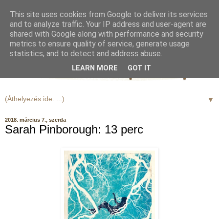
This site uses cookies from Google to deliver its services
and to analyze traffic. Your IP address and user-agent are
shared with Google along with performance and security
metrics to ensure quality of service, generate usage
statistics, and to detect and address abuse.
LEARN MORE
GOT IT
▼
2018. március 7., szerda
Sarah Pinborough: 13 perc