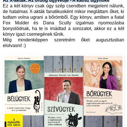
Az X-akták: Az ördög ügyvédje - A káosz ügynöke
Ez a két könyv csak úgy szép csendben megjelent nálunk,
de hatalmas X-akták fanatikusként mikor megláttam őket, ki
tudtam volna ugrani a bőrömből. Egy könyv, amiben a fiatal
Fox Mulder és Dana Scully izgalmas nyomozásba
bonyolódnak, ha te is imádtad a sorozatot, akkor ez a két
könyv igazi csemegének tűnik.
Még mindenképpen szeretném őket augusztusban
elolvasni! :)