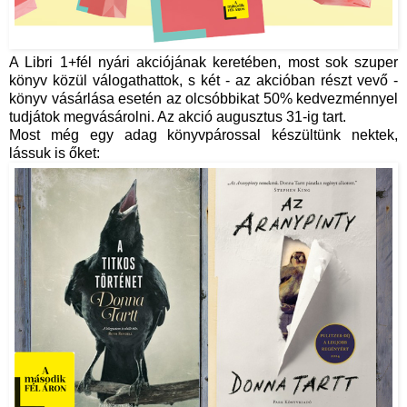
A Libri 1+fél nyári akciójának keretében, most sok szuper
könyv közül válogathattok, s két - az akcióban részt vevő -
könyv vásárlása esetén az olcsóbbikat 50% kedvezménnyel
tudjátok megvásárolni. Az akció augusztus 31-ig tart.
Most még egy adag könyvpárossal készültünk nektek,
lássuk is őket: