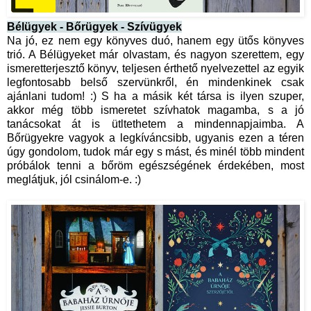
Bélügyek - Bőrügyek - Szívügyek
Na jó, ez nem egy könyves duó, hanem egy ütős könyves
trió. A Bélügyeket már olvastam, és nagyon szerettem, egy
ismeretterjesztő könyv, teljesen érthető nyelvezettel az egyik
legfontosabb belső szervünkről, én mindenkinek csak
ajánlani tudom! :) S ha a másik két társa is ilyen szuper,
akkor még több ismeretet szívhatok magamba, s a jó
tanácsokat át is ütltethetem a mindennapjaimba. A
Bőrügyekre vagyok a legkíváncsibb, ugyanis ezen a téren
úgy gondolom, tudok már egy s mást, és minél több mindent
próbálok tenni a bőröm egészségének érdekében, most
meglátjuk, jól csinálom-e. :)