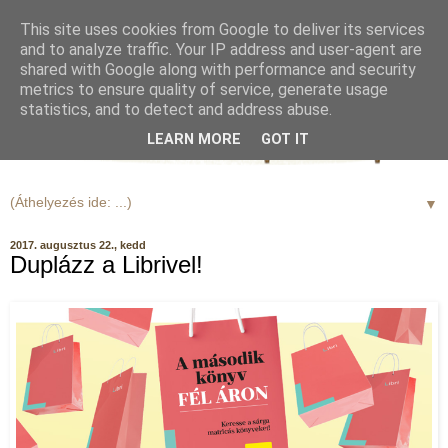
This site uses cookies from Google to deliver its services
and to analyze traffic. Your IP address and user-agent are
shared with Google along with performance and security
metrics to ensure quality of service, generate usage
statistics, and to detect and address abuse.
LEARN MORE
GOT IT
▼
2017. augusztus 22., kedd
Duplázz a Librivel!