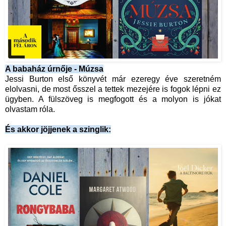
A babaház úrnője - Múzsa
Jessi Burton első könyvét már ezeregy éve szeretném
elolvasni, de most ősszel a tettek mezejére is fogok lépni ez
ügyben. A fülszöveg is megfogott és a molyon is jókat
olvastam róla.
És akkor jöjjenek a szinglik: