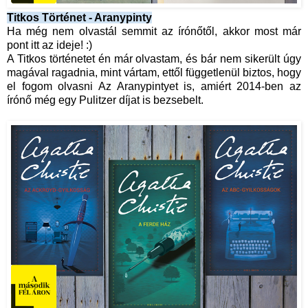
Titkos Történet - Aranypinty
Ha még nem olvastál semmit az írónőtől, akkor most már
pont itt az ideje! :)
A Titkos történetet én már olvastam, és bár nem sikerült úgy
magával ragadnia, mint vártam, ettől függetlenül biztos, hogy
el fogom olvasni Az Aranypintyet is, amiért 2014-ben az
írónő még egy Pulitzer díjat is bezsebelt.