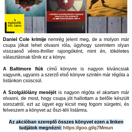
Daniel Cole krimije
nemrég jelent meg, de a molyon már
csupa jókat lehet olvasni róla, úgyhogy szerintem olyan
visszaeső véres-thriller rajongóként, mint én, tökéletes
választásnak tűnik ez a könyv.
A Baltimore fiúk
című könyvre is nagyon kíváncsiak
vagyunk, ugyanis a szerző első könyve szintén már régóta a
listánkon csüscsül.
A Szolgálólány meséjét
is nagyon régóta el akartam már
olvasni, de most, hogy csupa jót hallottam a belőle készült
sorozatról, ezt az ügyet egy kicsit meg fogom sürgetni, és
felveszem a könyvet az őszi-téli listámra.
Az akcióban szereplő összes könyvet ezen a linken
tudjátok megnézni:
https://goo.gl/q7Mmun