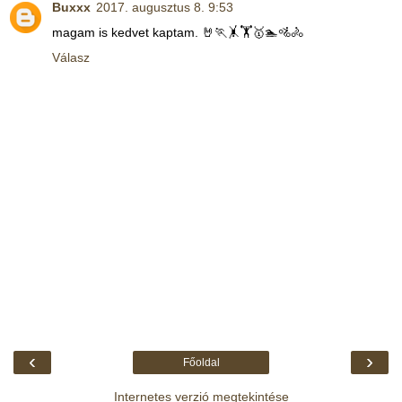
Buxxx
2017. augusztus 8. 9:53
magam is kedvet kaptam. 🤘🏃🤸🏋️🥇🏊🚵🚴
Válasz
‹
›
Főoldal
Internetes verzió megtekintése