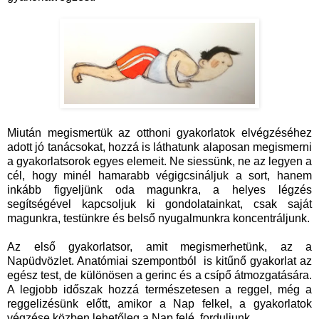
Miután megismertük az otthoni gyakorlatok elvégzéséhez
adott jó tanácsokat, hozzá is láthatunk alaposan megismerni
a gyakorlatsorok egyes elemeit. Ne siessünk, ne az legyen a
cél, hogy minél hamarabb végigcsináljuk a sort, hanem
inkább figyeljünk oda magunkra, a helyes légzés
segítségével kapcsoljuk ki gondolatainkat, csak saját
magunkra, testünkre és belső nyugalmunkra koncentráljunk.
Az első gyakorlatsor, amit megismerhetünk, az a
Napüdvözlet. Anatómiai szempontból is kitűnő gyakorlat az
egész test, de különösen a gerinc és a csípő átmozgatására.
A legjobb időszak hozzá természetesen a reggel, még a
reggelizésünk előtt, amikor a Nap felkel, a gyakorlatok
végzése közben lehetőleg a Nap felé forduljunk.