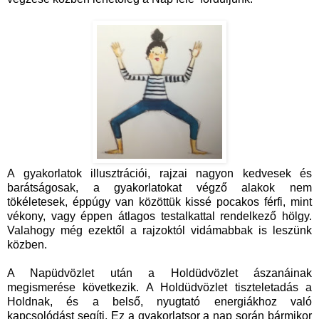
A gyakorlatok illusztrációi, rajzai nagyon kedvesek és
barátságosak, a gyakorlatokat végző alakok nem
tökéletesek, éppúgy van közöttük kissé pocakos férfi, mint
vékony, vagy éppen átlagos testalkattal rendelkező hölgy.
Valahogy még ezektől a rajzoktól vidámabbak is leszünk
közben.
A Napüdvözlet után a Holdüdvözlet ászanáinak
megismerése következik. A Holdüdvözlet tiszteletadás a
Holdnak, és a belső, nyugtató energiákhoz való
kapcsolódást segíti. Ez a gyakorlatsor a nap során bármikor