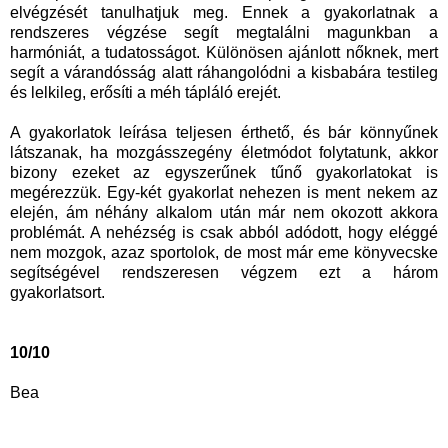
elvégzését tanulhatjuk meg. Ennek a gyakorlatnak a
rendszeres végzése segít megtalálni magunkban a
harmóniát, a tudatosságot. Különösen ajánlott nőknek, mert
segít a várandósság alatt ráhangolódni a kisbabára testileg
és lelkileg, erősíti a méh tápláló erejét.
A gyakorlatok leírása teljesen érthető, és bár könnyűnek
látszanak, ha mozgásszegény életmódot folytatunk, akkor
bizony ezeket az egyszerűnek tűnő gyakorlatokat is
megérezzük. Egy-két gyakorlat nehezen is ment nekem az
elején, ám néhány alkalom után már nem okozott akkora
problémát. A nehézség is csak abból adódott, hogy eléggé
nem mozgok, azaz sportolok, de most már eme könyvecske
segítségével rendszeresen végzem ezt a három
gyakorlatsort.
10/10
Bea