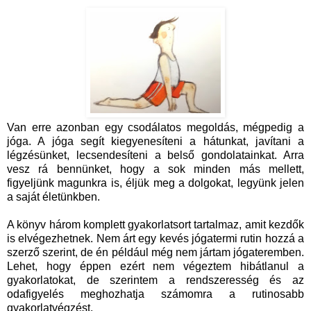
Van erre azonban egy csodálatos megoldás, mégpedig a
jóga. A jóga segít kiegyenesíteni a hátunkat, javítani a
légzésünket, lecsendesíteni a belső gondolatainkat. Arra
vesz rá bennünket, hogy a sok minden más mellett,
figyeljünk magunkra is, éljük meg a dolgokat, legyünk jelen
a saját életünkben.
A könyv három komplett gyakorlatsort tartalmaz, amit kezdők
is elvégezhetnek. Nem árt egy kevés jógatermi rutin hozzá a
szerző szerint, de én például még nem jártam jógateremben.
Lehet, hogy éppen ezért nem végeztem hibátlanul a
gyakorlatokat, de szerintem a rendszeresség és az
odafigyelés meghozhatja számomra a rutinosabb
gyakorlatvégzést.