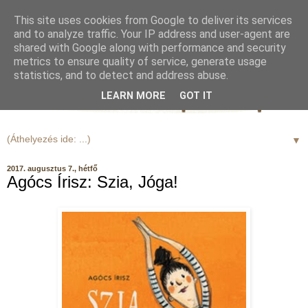
This site uses cookies from Google to deliver its services
and to analyze traffic. Your IP address and user-agent are
shared with Google along with performance and security
metrics to ensure quality of service, generate usage
statistics, and to detect and address abuse.
LEARN MORE
GOT IT
▼
2017. augusztus 7., hétfő
Agócs Írisz: Szia, Jóga!