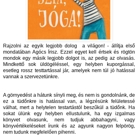
Rajzolni az egyik legjobb dolog a világon! - állítja első
mondatában Agócs Írisz. Ezzel egyet kell értsek és rögtön
mondok egy másik legjobb dolgot is, az pedig az olvasás.
Mindkettő sok üldögéléssel, egy helyben kuporgással,
esetleg rossz testtartással jár, amelyek nem túl jó hatással
vannak a szervezetünkre.
A görnyedést a hátunk sínyli meg, és nem is gondolnánk, de
ez a tüdőnkre is hatással van, a légzésünk felületessé
válhat, mert a helytelen testartástól beszűkül a tüdőnk. Ha
sokat ülünk egy helyben ellustulunk, ha egy izgalmas
könyvet olvasunk, nem tudjuk abbahagyni, vagy
könyvértékeléseket írunk és az agyunk nagyon felpörög,
nem tudunk megfelelően pihenni.