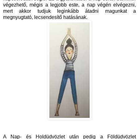
végezhető, mégis a legjobb este, a nap végén elvégezni,
mert akkor tudjuk leginkább átadni magunkat a
megnyugtató, lecsendesítő hatásának.
A Nap- és Holdüdvözlet után pedig a Földüdvözlet