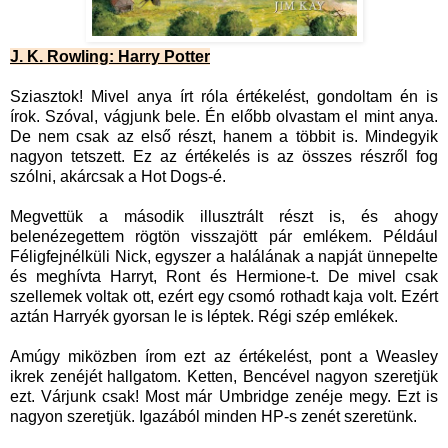
J. K. Rowling: Harry Potter
Sziasztok! Mivel anya írt róla értékelést, gondoltam én is
írok. Szóval, vágjunk bele. Én előbb olvastam el mint anya.
De nem csak az első részt, hanem a többit is. Mindegyik
nagyon tetszett. Ez az értékelés is az összes részről fog
szólni, akárcsak a Hot Dogs-é.
Megvettük a második illusztrált részt is, és ahogy
belenézegettem rögtön visszajött pár emlékem. Például
Féligfejnélküli Nick, egyszer a halálának a napját ünnepelte
és meghívta Harryt, Ront és Hermione-t. De mivel csak
szellemek voltak ott, ezért egy csomó rothadt kaja volt. Ezért
aztán Harryék gyorsan le is léptek. Régi szép emlékek.
Amúgy miközben írom ezt az értékelést, pont a Weasley
ikrek zenéjét hallgatom. Ketten, Bencével nagyon szeretjük
ezt. Várjunk csak! Most már Umbridge zenéje megy. Ezt is
nagyon szeretjük. Igazából minden HP-s zenét szeretünk.