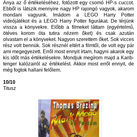
Anya az ő értékeléséhez, fotózott egy csomó HP-s cuccot.
Ebből is látszik mennyire nagy HP rajongó vagyok, akarom
mondani vagyunk. Imádom a LEGO Harry Potter
videójátékot és a LEGO Harry Potter figurákat. De térjünk
vissza a könyvekre. Előbb a filmeket láttam (egyértelmű,
ötéves korom óta tutira nézem őket) és csak azután
olvastam el a könyveket. Nagyon szerettem őket. Sok vicces
rész volt bennük. Sok résznél eltért a filmtől, de volt egy pár
ami megegyezett. Erről most ennyit írtam, hagyni akarok egy
kis időt más értékelésekre. Mondjuk megírom majd a Karib-
tenger kalózairól az értékelést. Akkor most erről ennyit, de
még fogtok hallani felőlem.
10/10
Titusz