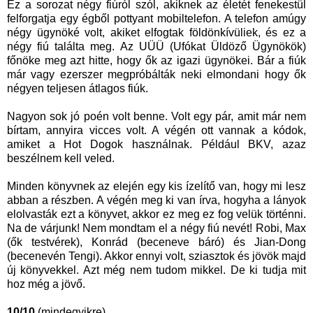
Ez a sorozat négy fiúról szól, akiknek az életét fenekestül
felforgatja egy égből pottyant mobiltelefon. A telefon amúgy
négy ügynöké volt, akiket elfogtak földönkívüliek, és ez a
négy fiú találta meg. Az UÜÜ (Ufókat Üldöző Ügynökök)
főnöke meg azt hitte, hogy ők az igazi ügynökei. Bár a fiúk
már vagy ezerszer megpróbálták neki elmondani hogy ők
négyen teljesen átlagos fiúk.
Nagyon sok jó poén volt benne. Volt egy pár, amit már nem
bírtam, annyira vicces volt. A végén ott vannak a kódok,
amiket a Hot Dogok használnak. Például BKV, azaz
beszélnem kell veled.
Minden könyvnek az elején egy kis ízelítő van, hogy mi lesz
abban a részben. A végén meg ki van írva, hogyha a lányok
elolvasták ezt a könyvet, akkor ez meg ez fog velük történni.
Na de várjunk! Nem mondtam el a négy fiú nevét! Robi, Max
(ők testvérek), Konrád (beceneve báró) és Jian-Dong
(becenevén Tengi). Akkor ennyi volt, sziasztok és jövök majd
új könyvekkel. Azt még nem tudom mikkel. De ki tudja mit
hoz még a jövő.
10/10
(mindegyikre)