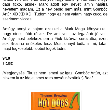
dagi fickó, akinek Mark adott egy nevet, amin halálra
nevettem magam. Ez a név pedig nem más, mint Gombóc
Artúr. XD XD XD!! Tudom hogy ez nem valami nagy cucc, de
szerintem vicces.
Amúgy annyi a bajom ezekkel a Mark Mega könyvekkel,
hogy nincs több része. De ami volt, az legalább jó volt.
Amúgy most belekezdtem a Fiúk kizárva! sorozatba, ezért
sok Brezina értékelés lesz. Most ennyit tudtam írni, talán
majd legközelebb többet fogok tudni.
9/10
Titusz
/Megjegyzés: Titusz nem ismeri az igazi Gombóc Artúrt, azt
hiszem itt az ideje ismét retro mesét néznünk.:) Bea/