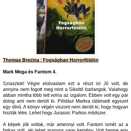
Thomas Brezina : Fogságban Horrorföldön
Mark Mega és Fantom 4.
Sziasztok! Végre elolvastam ezt a részt is! Jó volt, de
annyira nem fogott meg mint a Sikoltó barlangok. Valahogy
abban mintha több lett volna az izgalom. Ebben volt egy pár
dolog ami nem derült ki. Például Markra rátámadt egyszet
egy dínó. A könyv végén viszont nem derült ki, hogy hogyan
hozták létre. Lehet hogy Jurassic Parkos módszer.
A képek jók voltak, már amennyi volt. Fantom ismét az a
farkas volt, aki lehet aranyos vagy kemény. Volt benne egy