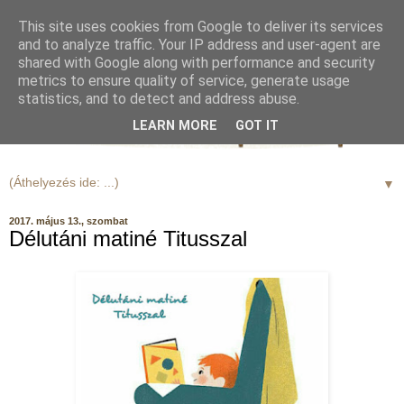
This site uses cookies from Google to deliver its services
and to analyze traffic. Your IP address and user-agent are
shared with Google along with performance and security
metrics to ensure quality of service, generate usage
statistics, and to detect and address abuse.
LEARN MORE
GOT IT
▼
2017. május 13., szombat
Délutáni matiné Titusszal