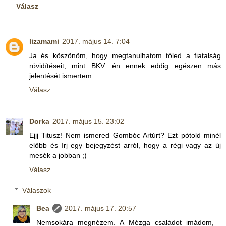
Válasz
lizamami
2017. május 14. 7:04
Ja és köszönöm, hogy megtanulhatom tőled a fiatalság
rövidítéseit, mint BKV. én ennek eddig egészen más
jelentését ismertem.
Válasz
Dorka
2017. május 15. 23:02
Ejjj Titusz! Nem ismered Gombóc Artúrt? Ezt pótold minél
előbb és írj egy bejegyzést arról, hogy a régi vagy az új
mesék a jobban ;)
Válasz
Válaszok
Bea
2017. május 17. 20:57
Nemsokára megnézem. A Mézga családot imádom,