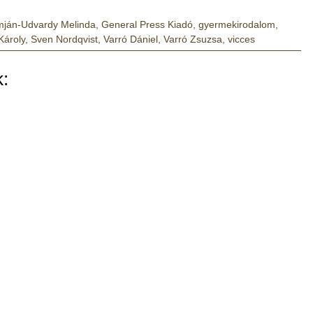
ján-Udvardy Melinda
,
General Press Kiadó
,
gyermekirodalom
,
Károly
,
Sven Nordqvist
,
Varró Dániel
,
Varró Zsuzsa
,
vicces
: