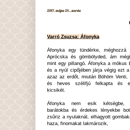
2017. május 24., szerda
Varró Zsuzsa: Áfonyka
Áfonyka egy tündérke, méghozzá 
Aprócska és gömbölyded, ám mégi
mint egy pillangó. Áfonyka a mókus 
és a nyúl cipőjében járja végig ezt a 
azaz az erdőt, miután Böhöm Venti, 
és heves szélifjú felkapta és e
kicsikét.
Áfonyka nem esik kétségbe, m
barátokba és érdekes lényekbe botl
zsűriz a nyulaknál, elhagyott gombak
haza, finomakat lakmározik,