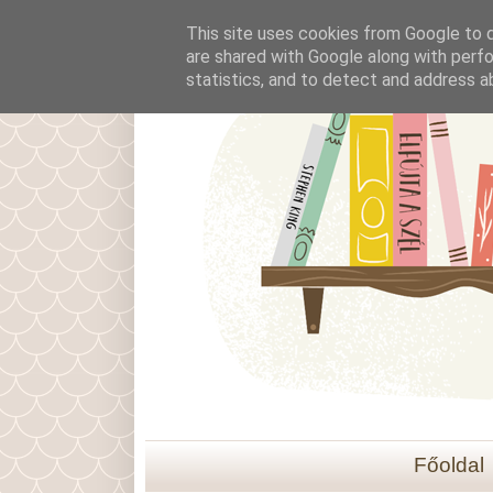
This site uses cookies from Google to de
are shared with Google along with perfo
statistics, and to detect and address a
Főoldal