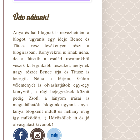
Üdv nálunk!
Anya és fiai blognak is nevezhetném a
blogot, ugyanis egy ideje Bence és
Titusz vesz tevékenyen részt a
blogírásban. Könyvekről is írnak néha,
de a Játszik a család rovatunkból
veszik ki leginkább részüket, melynek
nagy részét Bence írja és Titusz is
besegít. Néha a férjem, Gábor
véleményét is olvashatjátok egy-egy
könyvről, a régi bejegyzések között
pedig Zsófi, a lányom írásai is
megtalálhatók, blogunk ugyanis anya-
lánya blogként indult és néhány évig
így működött. :) Üdvözöllek itt és jó
olvasgatást kívánok!