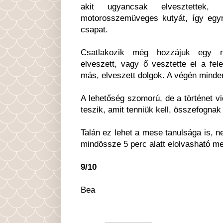
akit ugyancsak elvesztettek,
motorosszemüveges kutyát, így egyr
csapat.
Csatlakozik még hozzájuk egy n
elveszett, vagy ő vesztette el a fel
más, elveszett dolgok. A végén minde
A lehetőség szomorú, de a történet v
teszik, amit tenniük kell, összefognak
Talán ez lehet a mese tanulsága is, ne
mindössze 5 perc alatt elolvasható m
9/10
Bea