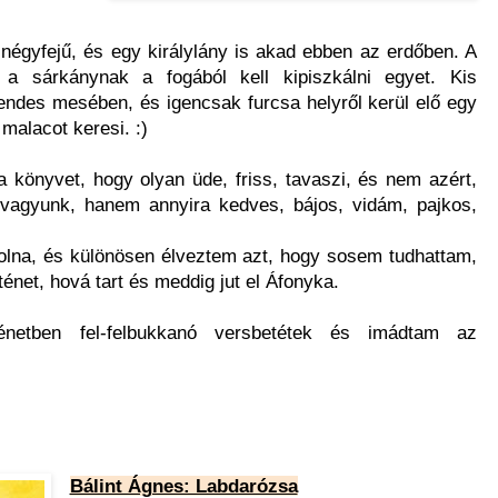
 négyfejű, és egy királylány is akad ebben az erdőben. A
, a sárkánynak a fogából kell kipiszkálni egyet. Kis
ndes mesében, és igencsak furcsa helyről kerül elő egy
 malacot keresi. :)
 könyvet, hogy olyan üde, friss, tavaszi, és nem azért,
t vagyunk, hanem annyira kedves, bájos, vidám, pajkos,
.
olna, és különösen élveztem azt, hogy sosem tudhattam,
énet, hová tart és meddig jut el Áfonyka.
ténetben fel-felbukkanó versbetétek és imádtam az
Bálint Ágnes: Labdarózsa