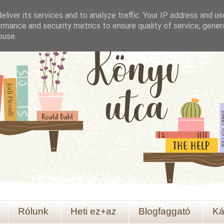
liver its services and to analyze traffic. Your IP address and u
rmance and security metrics to ensure quality of service, gene
buse.
Rólunk
Heti ez+az
Blogfaggató
Ká