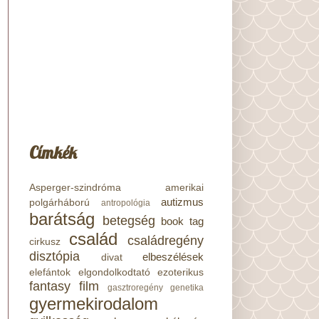
Címkék
Asperger-szindróma
amerikai
autizmus
polgárháború
antropológia
barátság
betegség
book tag
család
családregény
cirkusz
disztópia
elbeszélések
divat
elefántok
elgondolkodtató
ezoterikus
fantasy
film
gasztroregény
genetika
gyermekirodalom