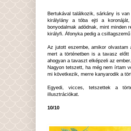
Bertukával találkozik, sárkány is van
királylány a tóba ejti a koronáját
bonyodalmak adódnak, mint minden re
királyfi. Áfonyka pedig a csillagszemű
Az jutott eszembe, amikor olvastam a
mert a történetben is a tavasz előt
ahogyan a tavaszt elképzeli az ember
Nagyon tetszett, ha még nem írtam v
mi következik, merre kanyarodik a tört
Egyedi, vicces, tetszettek a tör
illusztrációkat.
10/10