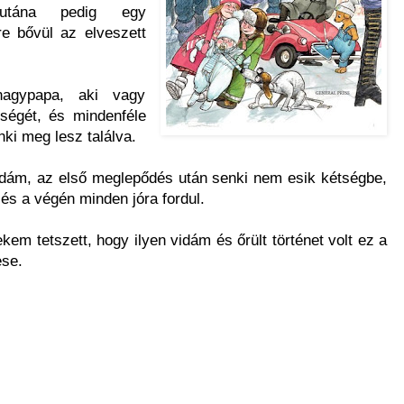
 utána pedig egy
e bővül az elveszett
agypapa, aki vagy
eségét, és mindenféle
nki meg lesz találva.
idám, az első meglepődés után senki nem esik kétségbe,
 és a végén minden jóra fordul.
kem tetszett, hogy ilyen vidám és őrült történet volt ez a
ese.