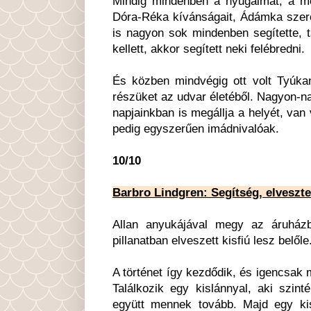
Mindig mindenben a nyugalmat, a me
Dóra-Réka kívánságait, Ádámka szerelé
is nagyon sok mindenben segítette, tá
kellett, akkor segített neki felébredni.
És közben mindvégig ott volt Tyúka
részüket az udvar életéből. Nagyon-n
napjainkban is megállja a helyét, van
pedig egyszerűen imádnivalóak.
10/10
Barbro Lindgren: Segítség, elveszt
Allan anyukájával megy az áruházb
pillanatban elveszett kisfiú lesz belőle
A történet így kezdődik, és igencsak 
Találkozik egy kislánnyal, aki szint
együtt mennek tovább. Majd egy ki