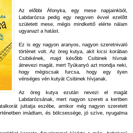
Az előbbi Áfonyka, egy mese napjainkból,
Labdarózsa pedig egy negyven évvel ezelőtt
született mese, mégis mindkettő elérte nálam
ugyanazt a hatást.
Ez is egy nagyon aranyos, nagyon szeretnivaló
történet volt. Az öreg kutya, akit kicsi korában
Csibikének, majd később Csibinek hívnak
átnevezi magát, mert Tyúkanyó azt mondja neki,
hogy mégiscsak furcsa, hogy egy ilyen
vénséges vén kutyát Csibinek hívjanak.
Az öreg kutya ezután nevezi el magát
Labdarózsának, mert nagyon szereti a kertben
atalkorát juttatja eszébe, amikor még nagyon szeretett
örténetben imádtam, és bölcsessége, jó szíve, nyugalma