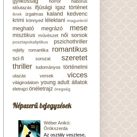
gyilkosság
horror
háborús
ifjúsági
igaz történet
időutazás
kaland
kedvenc
izgalmas
ikrek
krimi
lélektani
könnyed
magunkról
mese
megható
megrázó
misztikus
női sorsok
művészet
pszichothriller
posztapokaliptikus
romantikus
rejtély
romantika
szeretet
sci-fi
sorozat
thriller
történelmi
tudományos
vicces
utazás
versek
young adult
állatok
világirodalom
önéletrajz
életrajzi
öregség
Népszerű bejegyzések
Wéber Anikó:
Örökszerda
Az osztály vesztese,