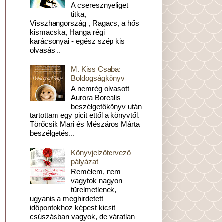
A cseresznyeliget
titka,
Visszhangország , Ragacs, a hős
kismacska, Hanga régi
karácsonyai - egész szép kis
olvasás...
M. Kiss Csaba:
Boldogságkönyv
A nemrég olvasott
Aurora Borealis
beszélgetőkönyv után
tartottam egy picit ettől a könyvtől.
Törőcsik Mari és Mészáros Márta
beszélgetés...
Könyvjelzőtervező
pályázat
Remélem, nem
vagytok nagyon
türelmetlenek,
ugyanis a meghirdetett
időpontokhoz képest kicsit
csúszásban vagyok, de váratlan