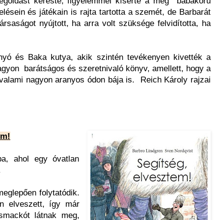
goldást kereste, figyelemmel kísérte a még babakorú
sein és játékain is rajta tartotta a szemét, de Barbarát
rsaságot nyújtott, ha arra volt szüksége felvidította, ha
nyó és Baka kutya, akik szintén tevékenyen kivették a
agyon barátságos és szeretnivaló könyv, amellett, hogy a
 valami nagyon aranyos ódon bája is. Reich Károly rajzai
em!
a, ahol egy óvatlan
.
meglepően folytatódik.
én elveszett, így már
smackót látnak meg,