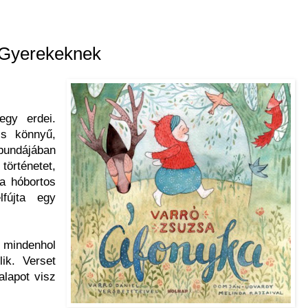
Gyerekeknek
egy erdei.
s könnyű,
bundájában
történetet,
a hóbortos
lfújta egy
indenhol
ik. Verset
alapot visz