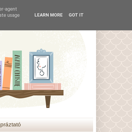
ser-agent
rate usage
LEARN MORE
GOT IT
práztató