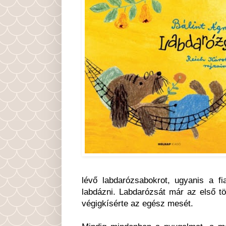
lévő labdarózsabokrot, ugyanis a fi
labdázni. Labdarózsát már az első t
végigkísérte az egész mesét.