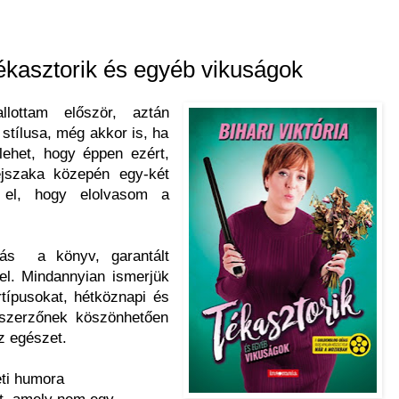
Tékasztorik és egyéb vikuságok
llottam először, aztán
stílusa, még akkor is, ha
lehet, hogy éppen ezért,
jszaka közepén egy-két
m el, hogy elolvasom a
dás a könyv, garantált
el. Mindannyian ismerjük
rtípusokat, hétköznapi és
szerzőnek köszönhetően
az egészet.
eti humora
et, amely nem egy