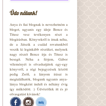
Üdv nálunk!
Anya és fiai blognak is nevezhetném a
blogot, ugyanis egy ideje Bence és
Titusz vesz tevékenyen részt a
blogírásban. Könyvekről is írnak néha,
de a Játszik a család rovatunkból
veszik ki leginkább részüket, melynek
nagy részét Bence írja és Titusz is
besegít. Néha a férjem, Gábor
véleményét is olvashatjátok egy-egy
könyvről, a régi bejegyzések között
pedig Zsófi, a lányom írásai is
megtalálhatók, blogunk ugyanis anya-
lánya blogként indult és néhány évig
így működött. :) Üdvözöllek itt és jó
olvasgatást kívánok!