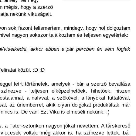
n mégis, hogy a szerző
atja nekünk vikuságait.
yon sok fazont felismertem, mindegy, hogy hol dolgoztam
amivel nagyon sokszor találkoztam és teljesen egyetértek:
i/viselkedni, akkor ebben a pár percben én sem foglak
liratai közül. :D :D
gel leírt történetek, amelyek - bár a szerző bevallása
 színezve - teljesen elképzelhetőek, hihetőek, hiszen
stalannal, a naívval, a szőkével, a lányokat futtatóval,
sal, az úriemberrel, akik olyan dolgokat produkáltak már
incs is. De van! Ezt Viku is elmeséli nekünk. :)
is, a Fater-sztorikon nagyon jókat nevettem. A társkereső
 viccesek voltak, még akkor is, ha színezve lettek, bár