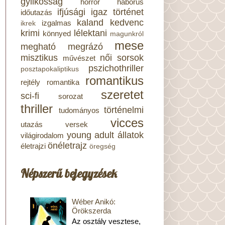
gyilkosság
horror
háborús
ifjúsági
igaz történet
időutazás
kaland
kedvenc
izgalmas
ikrek
krimi
lélektani
könnyed
magunkról
mese
megható
megrázó
misztikus
női sorsok
művészet
pszichothriller
posztapokaliptikus
romantikus
rejtély
romantika
szeretet
sci-fi
sorozat
thriller
történelmi
tudományos
vicces
utazás
versek
young adult
állatok
világirodalom
önéletrajz
életrajzi
öregség
Népszerű bejegyzések
Wéber Anikó:
Örökszerda
Az osztály vesztese,