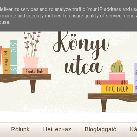
liver its services and to analyze traffic. Your IP address and u
rmance and security metrics to ensure quality of service, gene
buse.
Rólunk
Heti ez+az
Blogfaggató
Ká