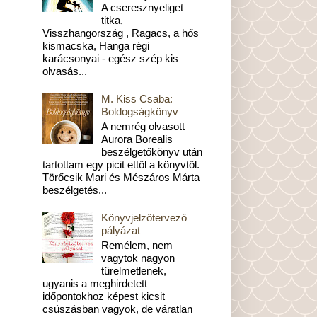
A cseresznyeliget
titka,
Visszhangország , Ragacs, a hős
kismacska, Hanga régi
karácsonyai - egész szép kis
olvasás...
M. Kiss Csaba:
Boldogságkönyv
A nemrég olvasott
Aurora Borealis
beszélgetőkönyv után
tartottam egy picit ettől a könyvtől.
Törőcsik Mari és Mészáros Márta
beszélgetés...
Könyvjelzőtervező
pályázat
Remélem, nem
vagytok nagyon
türelmetlenek,
ugyanis a meghirdetett
időpontokhoz képest kicsit
csúszásban vagyok, de váratlan