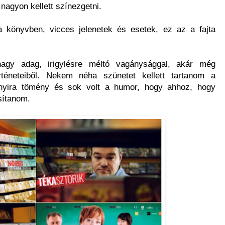
 nagyon kellett színezgetni.
 könyvben, vicces jelenetek és esetek, ez az a fajta
 nagy adag, irigylésre méltó vagánysággal, akár még
rténeteiből. Nekem néha szünetet kellett tartanom a
nyira tömény és sok volt a humor, hogy ahhoz, hogy
assítanom.