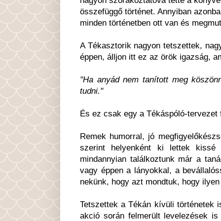
összefüggő történet. Annyiban azonba
minden történetben ott van és megmut
A Tékasztorik nagyon tetszettek, nag
éppen, álljon itt ez az örök igazság, 
"Ha anyád nem tanított meg köszönn
tudni."
És ez csak egy a Tékáspóló-tervezet fe
Remek humorral, jó megfigyelőkészség
szerint helyenként ki lettek kissé
mindannyian találkoztunk már a tanác
vagy éppen a lányokkal, a bevállalós
nekünk, hogy azt mondtuk, hogy ilyen n
Tetszettek a Tékán kívüli történetek 
akció során felmerült levelezések is