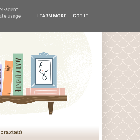
ser-agent
rate usage
LEARN MORE
GOT IT
práztató