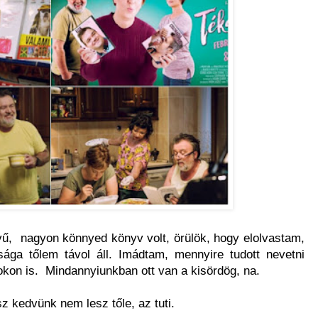
ű, nagyon könnyed könyv volt, örülök, hogy elolvastam,
ága tőlem távol áll. Imádtam, mennyire tudott nevetni
kon is. Mindannyiunkban ott van a kisördög, na.
sz kedvünk nem lesz tőle, az tuti.