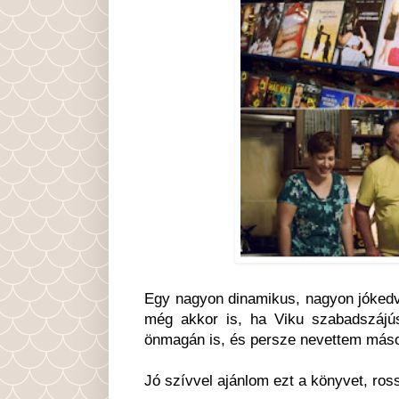
Egy nagyon dinamikus, nagyon jókedv
még akkor is, ha Viku szabadszájús
önmagán is, és persze nevettem máso
Jó szívvel ajánlom ezt a könyvet, ros