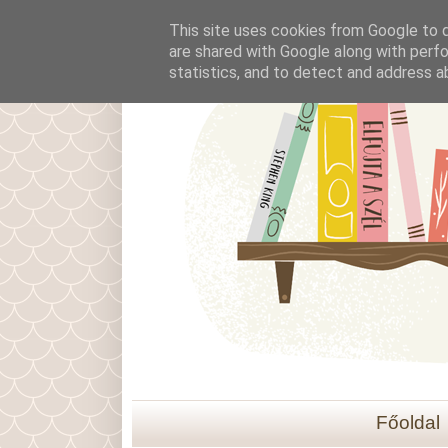
This site uses cookies from Google to de
are shared with Google along with perfo
statistics, and to detect and address a
Főoldal