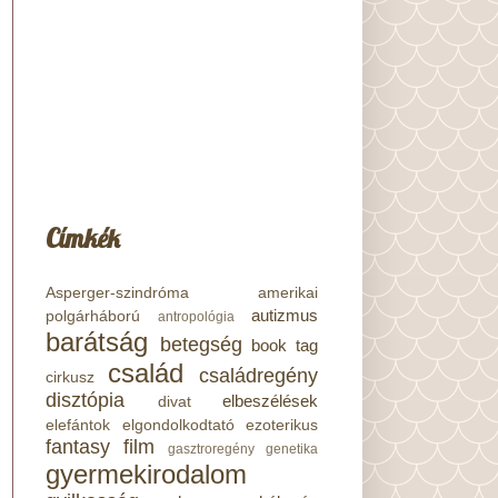
Címkék
Asperger-szindróma
amerikai
autizmus
polgárháború
antropológia
barátság
betegség
book tag
család
családregény
cirkusz
disztópia
elbeszélések
divat
elefántok
elgondolkodtató
ezoterikus
fantasy
film
gasztroregény
genetika
gyermekirodalom