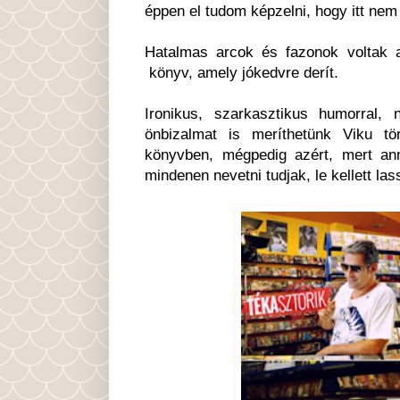
éppen el tudom képzelni, hogy itt nem
Hatalmas arcok és fazonok voltak a
könyv, amely jókedvre derít.
Ironikus, szarkasztikus humorral,
önbizalmat is meríthetünk Viku tö
könyvben, mégpedig azért, mert an
mindenen nevetni tudjak, le kellett l