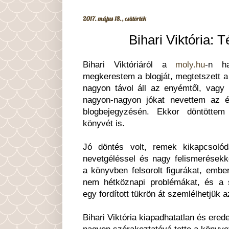
2017. május 18., csütörtök
Bihari Viktória: 
Bihari Viktóriáról a
moly.hu
-n ha
megkerestem a blogját, megtetszett a 
nagyon távol áll az enyémtől, vagy 
nagyon-nagyon jókat nevettem az é
blogbejegyzésén. Ekkor döntötte
könyvét is.
Jó döntés volt, remek kikapcsoló
nevetgéléssel és nagy felismerésekk
a könyvben felsorolt figurákat, embe
nem hétköznapi problémákat, és a 
egy fordított tükrön át szemlélhetjük 
Bihari Viktória kiapadhatatlan és ered
nagyon szórakoztatóvá tette a könyv