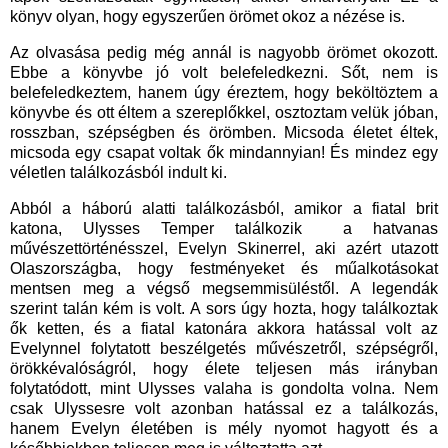
könyv olyan, hogy egyszerűen örömet okoz a nézése is.
Az olvasása pedig még annál is nagyobb örömet okozott.
Ebbe a könyvbe jó volt belefeledkezni. Sőt, nem is
belefeledkeztem, hanem úgy éreztem, hogy beköltöztem a
könyvbe és ott éltem a szereplőkkel, osztoztam velük jóban,
rosszban, szépségben és örömben. Micsoda életet éltek,
micsoda egy csapat voltak ők mindannyian! És mindez egy
véletlen találkozásból indult ki.
Abból a háború alatti találkozásból, amikor a fiatal brit
katona, Ulysses Temper találkozik a hatvanas
művészettörténésszel, Evelyn Skinerrel, aki azért utazott
Olaszországba, hogy festményeket és műalkotásokat
mentsen meg a végső megsemmisüléstől. A legendák
szerint talán kém is volt. A sors úgy hozta, hogy találkoztak
ők ketten, és a fiatal katonára akkora hatással volt az
Evelynnel folytatott beszélgetés művészetről, szépségről,
örökkévalóságról, hogy élete teljesen más irányban
folytatódott, mint Ulysses valaha is gondolta volna. Nem
csak Ulyssesre volt azonban hatással ez a találkozás,
hanem Evelyn életében is mély nyomot hagyott és a