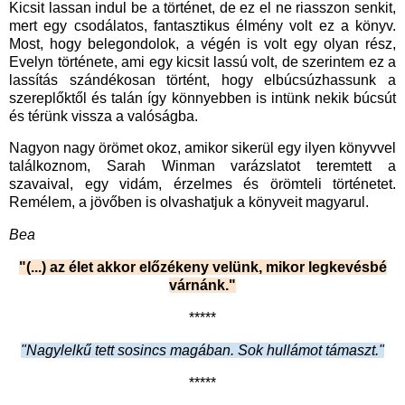
Kicsit lassan indul be a történet, de ez el ne riasszon senkit,
mert egy csodálatos, fantasztikus élmény volt ez a könyv.
Most, hogy belegondolok, a végén is volt egy olyan rész,
Evelyn története, ami egy kicsit lassú volt, de szerintem ez a
lassítás szándékosan történt, hogy elbúcsúzhassunk a
szereplőktől és talán így könnyebben is intünk nekik búcsút
és térünk vissza a valóságba.
Nagyon nagy örömet okoz, amikor sikerül egy ilyen könyvvel
találkoznom, Sarah Winman varázslatot teremtett a
szavaival, egy vidám, érzelmes és örömteli történetet.
Remélem, a jövőben is olvashatjuk a könyveit magyarul.
Bea
"(...) az élet akkor előzékeny velünk, mikor legkevésbé
várnánk."
*****
"Nagylelkű tett sosincs magában. Sok hullámot támaszt."
*****