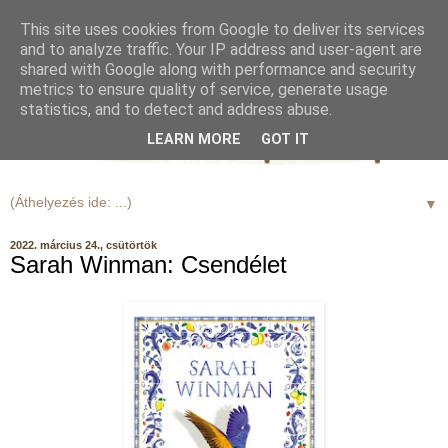
This site uses cookies from Google to deliver its services
and to analyze traffic. Your IP address and user-agent are
shared with Google along with performance and security
metrics to ensure quality of service, generate usage
statistics, and to detect and address abuse.
LEARN MORE
GOT IT
▼
2022. március 24., csütörtök
Sarah Winman: Csendélet