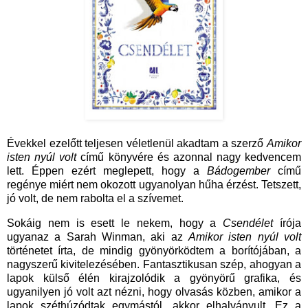
Évekkel ezelőtt teljesen véletlenül akadtam a szerző
Amikor
isten nyúl volt
című könyvére és azonnal nagy kedvencem
lett. Éppen ezért meglepett, hogy a
Bádogember
című
regénye miért nem okozott ugyanolyan hűha érzést. Tetszett,
jó volt, de nem rabolta el a szívemet.
Sokáig nem is esett le nekem, hogy a
Csendélet
írója
ugyanaz a Sarah Winman, aki az
Amikor isten nyúl volt
történetet írta, de mindig gyönyörködtem a borítójában, a
nagyszerű kivitelezésében. Fantasztikusan szép, ahogyan a
lapok külső élén kirajzolódik a gyönyörű grafika, és
ugyanilyen jó volt azt nézni, hogy olvasás közben, amikor a
lapok széthúzódtak egymástól, akkor elhalványult. Ez a