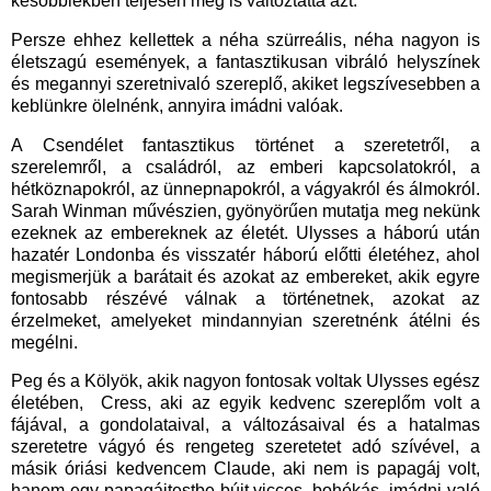
későbbiekben teljesen meg is változtatta azt.
Persze ehhez kellettek a néha szürreális, néha nagyon is
életszagú események, a fantasztikusan vibráló helyszínek
és megannyi szeretnivaló szereplő, akiket legszívesebben a
keblünkre ölelnénk, annyira imádni valóak.
A Csendélet fantasztikus történet a szeretetről, a
szerelemről, a családról, az emberi kapcsolatokról, a
hétköznapokról, az ünnepnapokról, a vágyakról és álmokról.
Sarah Winman művészien, gyönyörűen mutatja meg nekünk
ezeknek az embereknek az életét. Ulysses a háború után
hazatér Londonba és visszatér háború előtti életéhez, ahol
megismerjük a barátait és azokat az embereket, akik egyre
fontosabb részévé válnak a történetnek, azokat az
érzelmeket, amelyeket mindannyian szeretnénk átélni és
megélni.
Peg és a Kölyök, akik nagyon fontosak voltak Ulysses egész
életében, Cress, aki az egyik kedvenc szereplőm volt a
fájával, a gondolataival, a változásaival és a hatalmas
szeretetre vágyó és rengeteg szeretetet adó szívével, a
másik óriási kedvencem Claude, aki nem is papagáj volt,
hanem egy papagájtestbe bújt vicces, bohókás, imádni való