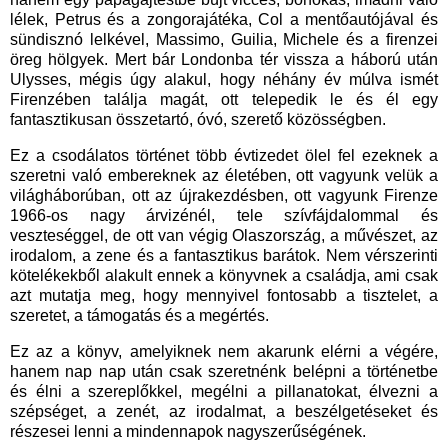
lélek, Petrus és a zongorajátéka, Col a mentőautójával és
sündisznó lelkével, Massimo, Guilia, Michele és a firenzei
öreg hölgyek. Mert bár Londonba tér vissza a háború után
Ulysses, mégis úgy alakul, hogy néhány év múlva ismét
Firenzében találja magát, ott telepedik le és él egy
fantasztikusan összetartó, óvó, szerető közösségben.
Ez a csodálatos történet több évtizedet ölel fel ezeknek a
szeretni való embereknek az életében, ott vagyunk velük a
világháborúban, ott az újrakezdésben, ott vagyunk Firenze
1966-os nagy árvizénél, tele szívfájdalommal és
veszteséggel, de ott van végig Olaszország, a művészet, az
irodalom, a zene és a fantasztikus barátok. Nem vérszerinti
kötelékekből alakult ennek a könyvnek a családja, ami csak
azt mutatja meg, hogy mennyivel fontosabb a tisztelet, a
szeretet, a támogatás és a megértés.
Ez az a könyv, amelyiknek nem akarunk elérni a végére,
hanem nap nap után csak szeretnénk belépni a történetbe
és élni a szereplőkkel, megélni a pillanatokat, élvezni a
szépséget, a zenét, az irodalmat, a beszélgetéseket és
részesei lenni a mindennapok nagyszerűségének.