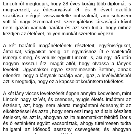
Lincolnról megtudjuk, hogy 28 éves koráig több diplomát is
megszerzett, az édesanyjával él, és 8 évvel ezelőtti
szakítása eléggé visszavetette önbizalmát, ami sohasem
volt túl nagy. Szombat esti szerepjátékos társaságán kívül
nem igazán vannak barátai és azt sem tudja, hogy mihez
kezdjen az életével, milyen munkát szeretne végezni.
A két barátnő magánéletének részleteit, egyéniségüket,
álmaikat, vágyaikat pedig az egymáshoz írt e-mailekből
ismerjük meg, és velünk együtt Lincoln is, aki egy idő után
nagyon rosszul érzi magát attól, hogy olvassa a lányok
leveleit. Ugyanakkor egyre szerelmesebb Bethbe, annak
ellenére, hogy a lánynak barátja van, igaz, a levélváltásból
azt is megtudja, hogy ez a kapcsolat korántsem tökéletes.
A két lány vicces levelezését éppen annyira kedveltem, mint
Lincoln nagy szívét, és csendes, nyugis életét. Imádtam az
érzéseit, azt, hogy nem akarta megbántani édesanyját az
elköltözéssel és azzal, hogy nem eszi meg az általa készített
ételeket, és azt is, ahogyan az italautomatákat feltöltő Doris
és ő esténként együtt vacsoráztak, ahogy türelmesen tudta
hallgatni az idősödő asszony csevegését, és ahogyan