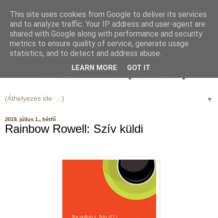
This site uses cookies from Google to deliver its services
and to analyze traffic. Your IP address and user-agent are
shared with Google along with performance and security
metrics to ensure quality of service, generate usage
statistics, and to detect and address abuse.
LEARN MORE
GOT IT
▼
2019. július 1., hétfő
Rainbow Rowell: Szív küldi