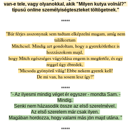
van-e tele, vagy olyanokkal, akik "Milyen kutya volnál?"
típusú online személyiségteszteket töltögetnek."
*****
"Bár férjes asszonynak sem tudtam elképzelni magam, amíg nem
találkoztam
Mitchcsel.
Mindig azt gondoltam, hogy a gyerekötlethez is
hozzászokom majd,
hogy Mitch egészséges vágyódása engem is megfertőz, és egy
reggel úgy ébredek,
"Micsoda gyönyörű világ! Ebbe nekem gyerek kell!
De mi van, ha sosem lesz így?"
*****
"- Az ilyesmi mindig véget ér egyszer - mondta Sam. -
Mindig.
Senki nem házasodik össze az első szerelmével.
Az első szerelem már csak ilyen.
Magában hordozza, hogy valami más jön majd utána. "
*****