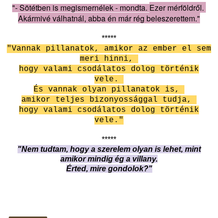
"- Sötétben is megismernélek - mondta.
Ezer mérföldről.
Akármivé válhatnál, abba én már rég beleszerettem."
*****
"Vannak pillanatok, amikor az ember el sem
meri hinni,
hogy valami csodálatos dolog történik
vele.
És vannak olyan pillanatok is,
amikor teljes bizonyossággal tudja,
hogy valami csodálatos dolog történik
vele."
*****
"Nem tudtam, hogy a szerelem olyan is lehet, mint
amikor mindig ég a villany.
Érted, mire gondolok?"