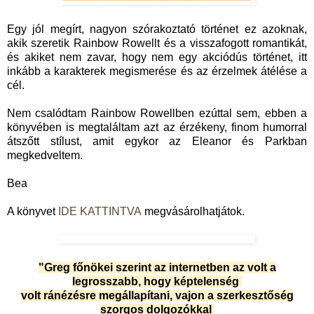
Egy jól megírt, nagyon szórakoztató történet ez azoknak,
akik szeretik Rainbow Rowellt és a visszafogott romantikát,
és akiket nem zavar, hogy nem egy akciódús történet, itt
inkább a karakterek megismerése és az érzelmek átélése a
cél.
Nem csalódtam Rainbow Rowellben ezúttal sem, ebben a
könyvében is megtaláltam azt az érzékeny, finom humorral
átszőtt stílust, amit egykor az Eleanor és Parkban
megkedveltem.
Bea
A könyvet
IDE KATTINTVA
megvásárolhatjátok.
"Greg főnökei szerint az internetben az volt a
legrosszabb, hogy képtelenség
volt ránézésre megállapítani, vajon a szerkesztőség
szorgos dolgozókkal