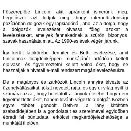
Főszereplője Lincoln, akit apránként ismerünk meg.
Legelőször azt tudjuk meg, hogy internetbiztonsági
pozícióban dolgozik egy lapkiadónál, ahol az a dolga, hogy
a dolgozók levelezését olvassa, főleg azokat a
levelezéseket, amelyek fennakadnak a szűrőn, bizonyos
szavak használata miatt. Az 1990-es évek végén járunk.
Így került látókörébe Jennifer és Beth levelezése, amit
Lincolnnak tulajdonképpen munkájából adódóan kellett
elolvasni és figyelmeztetni kellett volna őket, hogy ne
használják a hivatali e-mail rendszert magánlevelezésükre.
De a magányos és zárkózott Lincoln annyira élvezte az
üzenetváltásaikat, jókat nevetett rajta, és egy új világ nyílt ki
számára azzal, hogy belelátott a lányok életébe, hogy nem
figyelmeztette őket, hanem tovább végezte a dolgát. Közben
egyre többet gondolt Beth-re, a lány kitöltötte
szabadidejében is a gondolatait és szerelmével egyidőben
ébredt fel bűntudata, erkölcsi megkérdőjelezhetősége a
munkáját illetően.