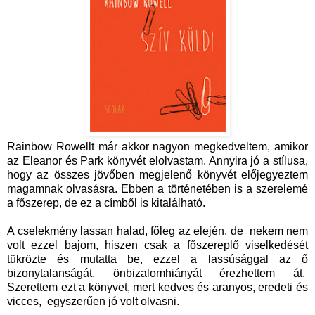
Rainbow Rowellt már akkor nagyon megkedveltem, amikor
az Eleanor és Park könyvét elolvastam. Annyira jó a stílusa,
hogy az összes jövőben megjelenő könyvét előjegyeztem
magamnak olvasásra. Ebben a történetében is a szerelemé
a főszerep, de ez a címből is kitalálható.
A cselekmény lassan halad, főleg az elején, de nekem nem
volt ezzel bajom, hiszen csak a főszereplő viselkedését
tükrözte és mutatta be, ezzel a lassúsággal az ő
bizonytalanságát, önbizalomhiányát érezhettem át.
Szerettem ezt a könyvet, mert kedves és aranyos, eredeti és
vicces, egyszerűen jó volt olvasni.