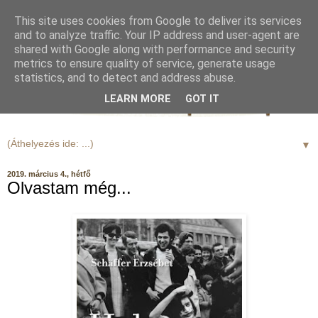
This site uses cookies from Google to deliver its services
and to analyze traffic. Your IP address and user-agent are
shared with Google along with performance and security
metrics to ensure quality of service, generate usage
statistics, and to detect and address abuse.
LEARN MORE
GOT IT
▼
2019. március 4., hétfő
Olvastam még...