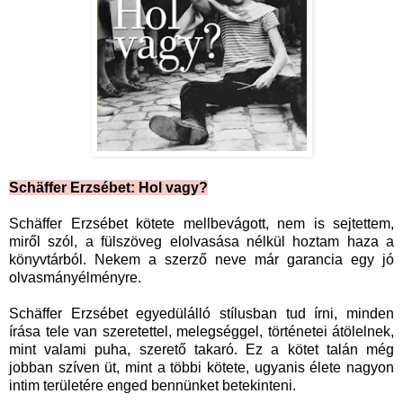
Schäffer Erzsébet: Hol vagy?
Schäffer Erzsébet kötete mellbevágott, nem is sejtettem,
miről szól, a fülszöveg elolvasása nélkül hoztam haza a
könyvtárból. Nekem a szerző neve már garancia egy jó
olvasmányélményre.
Schäffer Erzsébet egyedülálló stílusban tud írni, minden
írása tele van szeretettel, melegséggel, történetei átölelnek,
mint valami puha, szerető takaró. Ez a kötet talán még
jobban szíven üt, mint a többi kötete, ugyanis élete nagyon
intim területére enged bennünket betekinteni.