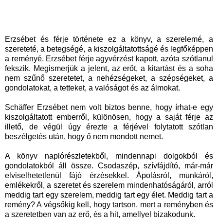
Erzsébet és férje története ez a könyv, a szerelemé, a
szereteté, a betegségé, a kiszolgáltatottságé és legfőképpen
a reményé. Erzsébet férje agyvérzést kapott, azóta szótlanul
fekszik. Megismerjük a jelent, az erőt, a kitartást és a soha
nem szűnő szeretetet, a nehézségeket, a szépségeket, a
gondolatokat, a tetteket, a valóságot és az álmokat.
Schäffer Erzsébet nem volt biztos benne, hogy írhat-e egy
kiszolgáltatott emberről, különösen, hogy a saját férje az
illető, de végül úgy érezte a férjével folytatott szótlan
beszélgetés után, hogy ő nem mondott nemet.
A könyv naplórészletekből, mindennapi dolgokból és
gondolatokból áll össze. Csodaszép, szívfájdító, már-már
elviselhetetlenül fájó érzésekkel. Ápolásról, munkáról,
emlékekről, a szeretet és szerelem mindenhatóságáról, arról
meddig tart egy szerelem, meddig tart egy élet. Meddig tart a
remény? A végsőkig kell, hogy tartson, mert a reményben és
a szeretetben van az erő, és a hit, amellyel bizakodunk.