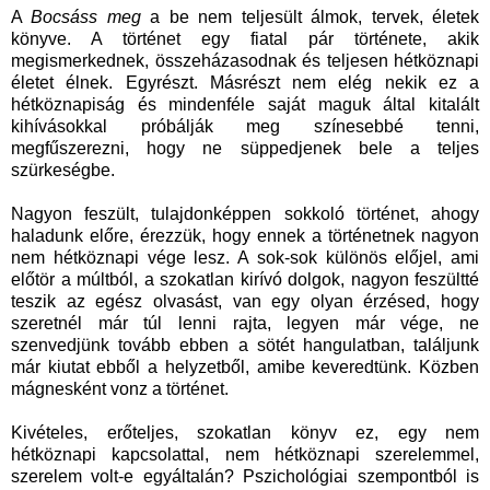
A
Bocsáss meg
a be nem teljesült álmok, tervek, életek
könyve. A történet egy fiatal pár története, akik
megismerkednek, összeházasodnak és teljesen hétköznapi
életet élnek. Egyrészt. Másrészt nem elég nekik ez a
hétköznapiság és mindenféle saját maguk által kitalált
kihívásokkal próbálják meg színesebbé tenni,
megfűszerezni, hogy ne süppedjenek bele a teljes
szürkeségbe.
Nagyon feszült, tulajdonképpen sokkoló történet, ahogy
haladunk előre, érezzük, hogy ennek a történetnek nagyon
nem hétköznapi vége lesz. A sok-sok különös előjel, ami
előtör a múltból, a szokatlan kirívó dolgok, nagyon feszültté
teszik az egész olvasást, van egy olyan érzésed, hogy
szeretnél már túl lenni rajta, legyen már vége, ne
szenvedjünk tovább ebben a sötét hangulatban, találjunk
már kiutat ebből a helyzetből, amibe keveredtünk. Közben
mágnesként vonz a történet.
Kivételes, erőteljes, szokatlan könyv ez, egy nem
hétköznapi kapcsolattal, nem hétköznapi szerelemmel,
szerelem volt-e egyáltalán? Pszichológiai szempontból is