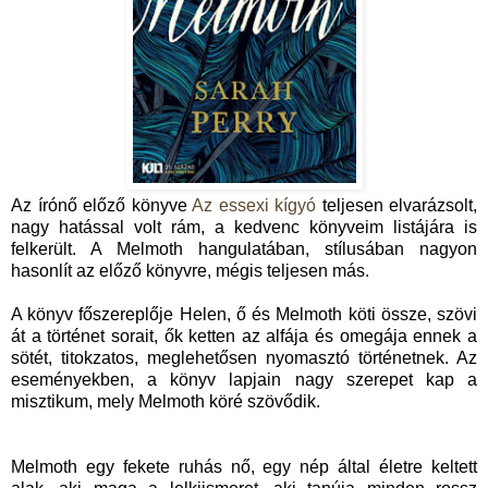
Az írónő előző könyve
Az essexi kígyó
teljesen elvarázsolt,
nagy hatással volt rám, a kedvenc könyveim listájára is
felkerült. A Melmoth hangulatában, stílusában nagyon
hasonlít az előző könyvre, mégis teljesen más.
A könyv főszereplője Helen, ő és Melmoth köti össze, szövi
át a történet sorait, ők ketten az alfája és omegája ennek a
sötét, titokzatos, meglehetősen nyomasztó történetnek. Az
eseményekben, a könyv lapjain nagy szerepet kap a
misztikum, mely Melmoth köré szövődik.
Melmoth egy fekete ruhás nő, egy nép által életre keltett