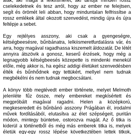
alak, aki maga a lelkiismeret, aki tanúja minden rossz
cselekedetnek és tesz arról, hogy az ember ne felejtsen,
segít és örömét leli abban, hogy minduntalan felfrissítse a
rossz emlékek által okozott szenvedést, mindig újra és újra
feltépje a sebet.
Egy rejtélyes asszony, aki csak a gyengeségre,
kétségbeesésre, bűnbánatra, lelkiismeretfurdalásra vár, és
arra, hogy magával ragadhassa kiszemelt áldozatát. De létét
annyira átszövik a gonosz, keserű érzések, hogy még a
legnagyobb kétségbeesés közepette is mindenki menekül
előle, még akkor is, ha egész addigi életüket szenvedésben
élték és bűnhődnek egy tettükért, mellyel nem tudnak
megbékélni és nem tudnak megbocsátani.
A könyv több megtévedt ember története, melyet Melmoth
jelenléte fűz össze, mely embereket megkísértett és
megpróbált magával ragadni. Helen a középkorú,
megkeseredett és bűnbánó asszony Prágában él, irodalmi
művek fordításából, elutasítva az élet szépségeit, puritán
módon, mintegy büntetve, ostorozva magát. Az ő titka is
kiderül a történetből és még más emberek titka is, melyek
életük egy-egy rossz lépése következtében lettek titkok,