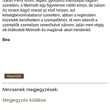
Sarah Perry finom, légies, gyönyörű írásmódját nagyon
szeretem, a Melmoth egy figyelemre méltó könyv, de nálam
Az essexi kígyó marad az első helyen, azt
kétségbevonhatatlanul szerettem, abban a regényben
közelebb kerülhettem a szereplőkhöz, itt nem sikerült a
szereplők személyes ismerősévé válnom, talán mert végig
ott ólálkodott Melmoth és magának akart mindenkit.
Bea
Megosztás
Nincsenek megjegyzések:
Megjegyzés küldése