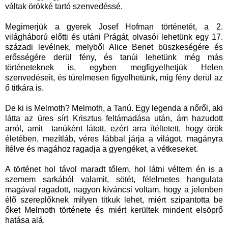
váltak örökké tartó szenvedéssé.
Megimerjük a gyerek Josef Hofman történetét, a 2.
világháború előtti és utáni Prágát, olvasói lehetünk egy 17.
századi levélnek, melyből Alice Benet büszkeségére és
erősségére derül fény, és tanúi lehetünk még más
történeteknek is, egyben megfigyelhetjük Helen
szenvedéseit, és türelmesen figyelhetünk, míg fény derül az
ő titkára is.
De ki is Melmoth? Melmoth, a Tanú. Egy legenda a nőről, aki
látta az üres sírt Krisztus feltámadása után, ám hazudott
arról, amit tanúként látott, ezért arra ítéltetett, hogy örök
életében, mezítláb, véres lábbal járja a világot, magányra
ítélve és magához ragadja a gyengéket, a vétkeseket.
A történet hol távol maradt tőlem, hol látni véltem én is a
szemem sarkából valamit, sötét, félelmetes hangulata
magával ragadott, nagyon kíváncsi voltam, hogy a jelenben
élő szereplőknek milyen titkuk lehet, miért szipantotta be
őket Melmoth története és miért kerültek mindent elsöprő
hatása alá.