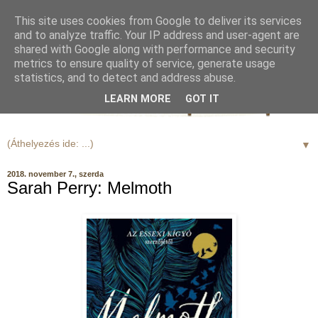
This site uses cookies from Google to deliver its services
and to analyze traffic. Your IP address and user-agent are
shared with Google along with performance and security
metrics to ensure quality of service, generate usage
statistics, and to detect and address abuse.
LEARN MORE
GOT IT
▼
2018. november 7., szerda
Sarah Perry: Melmoth