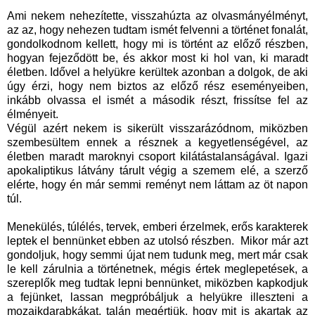
Ami nekem nehezítette, visszahúzta az olvasmányélményt,
az az, hogy nehezen tudtam ismét felvenni a történet fonalát,
gondolkodnom kellett, hogy mi is történt az előző részben,
hogyan fejeződött be, és akkor most ki hol van, ki maradt
életben. Idővel a helyükre kerültek azonban a dolgok, de aki
úgy érzi, hogy nem biztos az előző rész eseményeiben,
inkább olvassa el ismét a második részt, frissítse fel az
élményeit.
Végül azért nekem is sikerült visszarázódnom, miközben
szembesültem ennek a résznek a kegyetlenségével, az
életben maradt maroknyi csoport kilátástalanságával. Igazi
apokaliptikus látvány tárult végig a szemem elé, a szerző
elérte, hogy én már semmi reményt nem láttam az öt napon
túl.
Menekülés, túlélés, tervek, emberi érzelmek, erős karakterek
leptek el bennünket ebben az utolsó részben. Mikor már azt
gondoljuk, hogy semmi újat nem tudunk meg, mert már csak
le kell zárulnia a történetnek, mégis értek meglepetések, a
szereplők meg tudtak lepni bennünket, miközben kapkodjuk
a fejünket, lassan megpróbáljuk a helyükre illeszteni a
mozaikdarabkákat, talán megértjük, hogy mit is akartak az