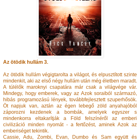
Az ötödik hullám 3.
Az ötödik hullám végigtarolta a világot, és elpusztított szinte
mindenkit, aki az első négy hullám után még életben maradt.
A túlélők maroknyi csapatára már csak a világvége vár.
Mindegy, hogy emberek, vagy az Azok soraiból származó,
hibás programozású lények, továbbfejlesztett szuperhősök.
Öt napjuk van, aztán az égen lebegő zöld anyahajóból
záporozni kezdenek a bombák, amelyek egyszer s
mindenkorra eltakarítják a Föld felszínéről az emberi
civilizáció minden nyomát - a fertőzést, aminek Azok az
emberiséget tekintik.
Cassie, Adu, Zombi, Evan, Dumbo és Sam együtt és