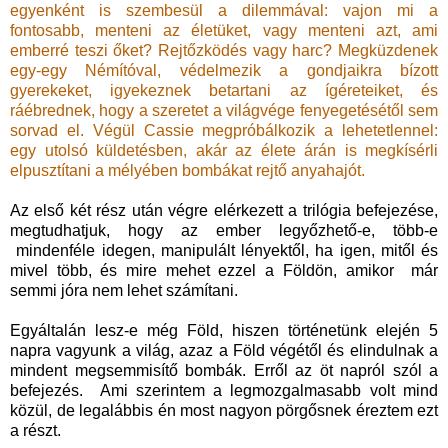
egyenként is szembesül a dilemmával: vajon mi a
fontosabb, menteni az életüket, vagy menteni azt, ami
emberré teszi őket? Rejtőzködés vagy harc? Megküzdenek
egy-egy Némítóval, védelmezik a gondjaikra bízott
gyerekeket, igyekeznek betartani az ígéreteiket, és
ráébrednek, hogy a szeretet a világvége fenyegetésétől sem
sorvad el. Végül Cassie megpróbálkozik a lehetetlennel:
egy utolsó küldetésben, akár az élete árán is megkísérli
elpusztítani a mélyében bombákat rejtő anyahajót.
Az első két rész után végre elérkezett a trilógia befejezése,
megtudhatjuk, hogy az ember legyőzhető-e, több-e
mindenféle idegen, manipulált lényektől, ha igen, mitől és
mivel több, és mire mehet ezzel a Földön, amikor már
semmi jóra nem lehet számítani.
Egyáltalán lesz-e még Föld, hiszen történetünk elején 5
napra vagyunk a világ, azaz a Föld végétől és elindulnak a
mindent megsemmisítő bombák. Erről az öt napról szól a
befejezés. Ami szerintem a legmozgalmasabb volt mind
közül, de legalábbis én most nagyon pörgősnek éreztem ezt
a részt.