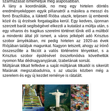
származását ismerhetjük meg alaposabban.
A lány a koordináták, no meg egy hirtelen döntés
eredményeképpen egyik pillanatról a másikra a messzi és
forró Brazíliába, a lüktető Rióba utazik, teljesen új emberek
közé és új érzések forgatagába kerül. Egy kedves, újonnan
szerzett barát segítségével elkezdi a kutatást a múltja után, s
egy viharos és tragikus szerelmi történet tűnik elő a múltból
a mindenki által jól ismert, a város jelképét adó Krisztus
szobor árnyékában, mi pedig hirtelen az 1920-as évek
Riójában találjuk magunkat. Nagyon tetszett, ahogy az írónő
összeszőtte a fikciót a valós történelmi tényekkel, s a
Krisztus szobor épülésével összefonódva követhettük
nyomon Mai dédnagyanyjának, Izabelának sorsát.
Múltjának titkait felfedve a saját múltjának titkaitól is sikerült
Maiának megszabadulnia, s az utazás közben még a
szerelem és egy új kezdet reménye is rátalált.