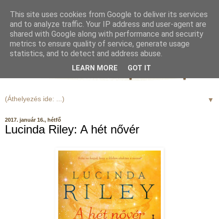
This site uses cookies from Google to deliver its services
and to analyze traffic. Your IP address and user-agent are
shared with Google along with performance and security
metrics to ensure quality of service, generate usage
statistics, and to detect and address abuse.
LEARN MORE
GOT IT
▼
2017. január 16., hétfő
Lucinda Riley: A hét nővér