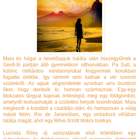
Maia és húgai a nevelőapjuk halála után összegyűlnek a
Genfi-tó partján álló gyermekkori otthonukban. Pa Salt, a
különc milliárdos mindannyiukat kisgyermek korukban
fogadta örökbe, így semmit sem tudnak a vér szerinti
szüleikről. Az apjuk végrendelete azonban arra ösztönzi
őket, hogy derítsék ki, honnan származnak. Egy-egy
titokzatos tárgyat kapnak örökségül, meg egy földgömböt,
amelyről leolvashatják a születési helyük koordinátáit. Maia
megkezdi a kutatást a családja után, és hamarosan a világ
másik felén, Rio de Janeiróban, egy omladozó villában
találja magát, ahol egy féltve őrzött titokra bukkan.
Lucinda Riley új sorozatának első kötetében egy