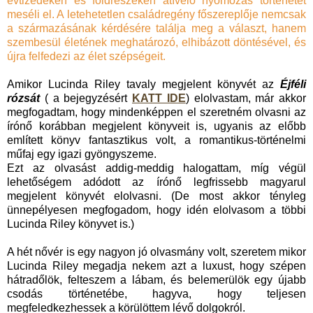
évtizedeken és földrészeken átívelő nyomozás történetét
meséli el. A letehetetlen családregény főszereplője nemcsak
a származásának kérdésére találja meg a választ, hanem
szembesül életének meghatározó, elhibázott döntésével, és
újra felfedezi az élet szépségeit.
Amikor Lucinda Riley tavaly megjelent könyvét az
Éjféli
rózsát
( a bejegyzésért
KATT IDE
) elolvastam, már akkor
megfogadtam, hogy mindenképpen el szeretném olvasni az
írónő korábban megjelent könyveit is, ugyanis az előbb
említett könyv fantasztikus volt, a romantikus-történelmi
műfaj egy igazi gyöngyszeme.
Ezt az olvasást addig-meddig halogattam, míg végül
lehetőségem adódott az írónő legfrissebb magyarul
megjelent könyvét elolvasni. (De most akkor tényleg
ünnepélyesen megfogadom, hogy idén elolvasom a többi
Lucinda Riley könyvet is.)
A hét nővér is egy nagyon jó olvasmány volt, szeretem mikor
Lucinda Riley megadja nekem azt a luxust, hogy szépen
hátradőlök, felteszem a lábam, és belemerülök egy újabb
csodás történetébe, hagyva, hogy teljesen
megfeledkezhessek a körülöttem lévő dolgokról.