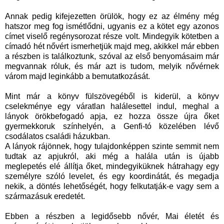
Annak pedig kifejezetten örülök, hogy ez az élmény még
hatszor meg fog ismétlődni, ugyanis ez a kötet egy azonos
címet viselő regénysorozat része volt. Mindegyik kötetben a
címadó hét nővért ismerhetjük majd meg, akikkel már ebben
a részben is találkoztunk, szóval az első benyomásaim már
megvannak róluk, és már azt is tudom, melyik nővérnek
várom majd leginkább a bemutatkozását.
Mint már a könyv fülszövegéből is kiderül, a könyv
cselekménye egy váratlan halálesettel indul, meghal a
lányok örökbefogadó apja, ez hozza össze újra őket
gyermekkoruk színhelyén, a Genfi-tó közelében lévő
csodálatos családi házukban.
A lányok rájönnek, hogy tulajdonképpen szinte semmit nem
tudtak az apjukról, aki még a halála után is újabb
meglepetés elé állítja őket, mindegyiküknek hátrahagy egy
személyre szóló levelet, és egy koordinátát, és megadja
nekik, a döntés lehetőségét, hogy felkutatják-e vagy sem a
származásuk eredetét.
Ebben a részben a legidősebb nővér, Mai életét és