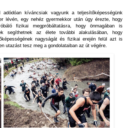
l adódóan kíváncsiak vagyunk a teljesítőképességünk
ber lévén, egy nehéz gyermekkor után úgy érezte, hogy
báló fizikai megpróbáltatásra, hogy önmagában is
ek segíthetnek az élete további alakulásában, hogy
ítőképességének nagyságát és fizikai erején felül azt is
lyen utazást tesz meg a gondolataiban az út végére.