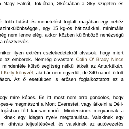
a Nagy Falnál, Tokióban, Skóciában a Sky szigeten és
l több futást és menetelést foglalt magában egy nehéz
szintkülönbséggel, egy 15 kg-os hátizsákkal, minimális
még nem lenne elég, akkor közben különböző nehézségű
 a résztvevők.
ikor ilyen extrém cselekedetekről olvasok, hogy miért
sre az emberek. Nemrég olvastam
Colin O' Brady Nincs
mindenféle külső segítség nélkül átkelt az Antarktikán,
t Kelly könyvét,
aki bár nem egyedül, de 340 napot töltött
áson. Az ő esetükben is erősen foglalkoztatott ez a
hogy mire képes. És itt most nem arra gondolok, hogy
épes-e megmászni a Mont Everestet, vagy átkelni a Déli-
tojásban főtt kacsaembriót. Mindenkinek megvannak a
, kinek egy idegen nyelv megtanulása. Valakinek egy
ém kihívás teljesítésével, és valakinek az autóvezetés