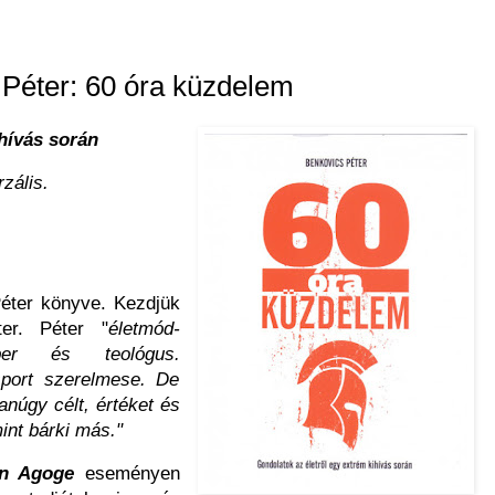
Péter: 60 óra küzdelem
hívás során
zális.
Péter könyve. Kezdjük
er. Péter "
életmód-
ber és teológus.
port szerelmese. De
anúgy célt, értéket és
int bárki más."
an Agoge
eseményen