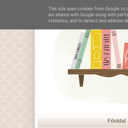
This site uses cookies from Google to de
are shared with Google along with perfo
statistics, and to detect and address a
Főoldal