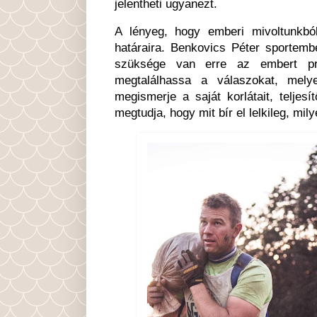
jelentheti ugyanezt.
A lényeg, hogy emberi mivoltunkbó
határaira. Benkovics Péter sportem
szüksége van erre az embert pró
megtalálhassa a válaszokat, mely
megismerje a saját korlátait, teljes
megtudja, hogy mit bír el lelkileg, mi