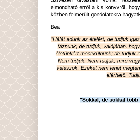
Szívesen olvastam volna, részle
elmondható erről a kis könyvről, hogy
közben felmerült gondolatokra hagyat
Bea
"Hálát adunk az ételért; de tudjuk ig
fáznunk; de tudjuk, valójában, hog
életünkért menekülnünk; de tudjuk-
Nem tudjuk. Nem tudjuk, mire vagy
válaszok. Ezeket nem lehet megtanu
elérhető. Tudj
"Sokkal, de sokkal több 