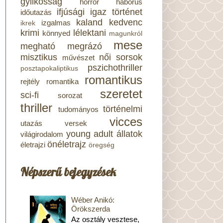
gyilkosság
horror
háborús
ifjúsági
igaz történet
időutazás
kaland
kedvenc
izgalmas
ikrek
krimi
lélektani
könnyed
magunkról
mese
megható
megrázó
misztikus
női sorsok
művészet
pszichothriller
posztapokaliptikus
romantikus
rejtély
romantika
szeretet
sci-fi
sorozat
thriller
történelmi
tudományos
vicces
utazás
versek
young adult
állatok
világirodalom
önéletrajz
életrajzi
öregség
Népszerű bejegyzések
Wéber Anikó:
Örökszerda
Az osztály vesztese,