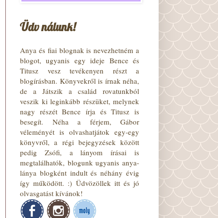
Üdv nálunk!
Anya és fiai blognak is nevezhetném a
blogot, ugyanis egy ideje Bence és
Titusz vesz tevékenyen részt a
blogírásban. Könyvekről is írnak néha,
de a Játszik a család rovatunkból
veszik ki leginkább részüket, melynek
nagy részét Bence írja és Titusz is
besegít. Néha a férjem, Gábor
véleményét is olvashatjátok egy-egy
könyvről, a régi bejegyzések között
pedig Zsófi, a lányom írásai is
megtalálhatók, blogunk ugyanis anya-
lánya blogként indult és néhány évig
így működött. :) Üdvözöllek itt és jó
olvasgatást kívánok!