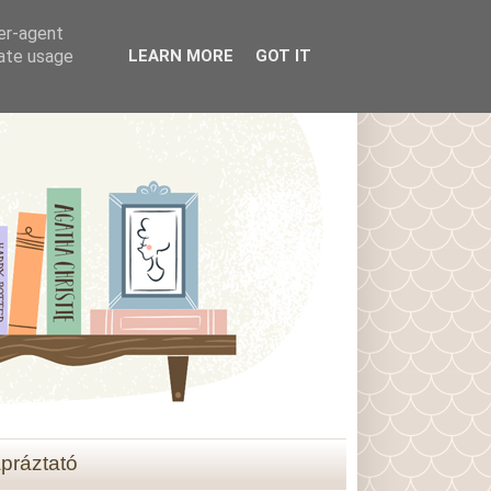
ser-agent
rate usage
LEARN MORE
GOT IT
práztató