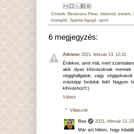
Címkék:
Benkovics Péter
,
életmód
,
extrém
,
önsegítő
,
Spártai Agogé
,
sport
6 megjegyzés:
Adrienn
2021. február 13. 12:31
Érdekes, amit írtál, mert számtala
akik olyan kihívásoknak mennek 
végighallgatok, vagy végigolvaso
másképp fordulok felé! Nagyon hí
kihíváshoz!!:)
Válasz
Válaszok
Bea
2021. február 13. 2
Már azt hittem, hogy kitalá