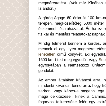
megmérettetést. (Volt már Kínában 
Izlandon.)
A görög Agoge 60 órán át 100 km-né
terepen, megközelítőleg 5000 méter 
élelemmel és ruházattal. És ha ez 
fizikai és mentális feladatokat kapnak
Mindig felmerül bennem a kérdés, am
mennek el egy ilyen megméretteté
lehetetlen
című könyvét, aki egyedül, 
1600 km-t tett meg egyedül, vagy
Scot
egyfolytában a Nemzetközi Űrállom
gondolat.
Az ember általában kíváncsi arra, 
mindenki kíváncsi lenne arra, hogy k
sarkon, vagy képes-e megenni egy 
maga célkitűzései, kinek a Camino
fogorvos felkeresése felér egy extr