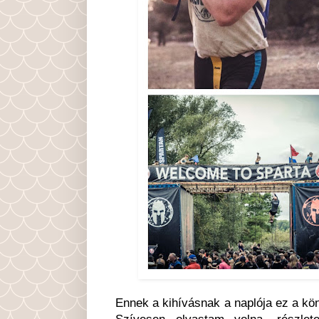
Ennek a kihívásnak a naplója ez a köny