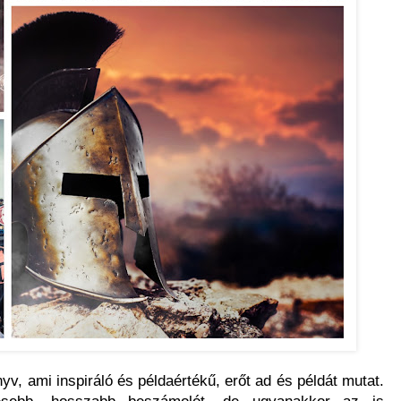
v, ami inspiráló és példaértékű, erőt ad és példát mutat.