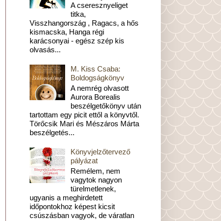
A cseresznyeliget
titka,
Visszhangország , Ragacs, a hős
kismacska, Hanga régi
karácsonyai - egész szép kis
olvasás...
M. Kiss Csaba:
Boldogságkönyv
A nemrég olvasott
Aurora Borealis
beszélgetőkönyv után
tartottam egy picit ettől a könyvtől.
Törőcsik Mari és Mészáros Márta
beszélgetés...
Könyvjelzőtervező
pályázat
Remélem, nem
vagytok nagyon
türelmetlenek,
ugyanis a meghirdetett
időpontokhoz képest kicsit
csúszásban vagyok, de váratlan