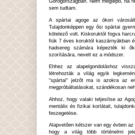
Görögországban. Nem meglepő, ha ne
sem tudtam.
A spártai agoge az ókori városáll
Tulajdonképpen egy ősi spártai gyer
kötelező volt. Kiskoruktól fogva harcr
fiúk 7 éves koruktól kaszárnyákban él
hadsereg számára képezték ki őke
szorítására, nevelt ez a módszer.
Ehhez az alapelgondoláshoz vissz
létrehozták a világ egyik legkemén
"spártai" jelzőt ma is azokra az e
megpróbáltatásokat, szándékosan neh
Ahhoz, hogy valaki teljesítse az Agogé
mentális és fizikai korlátait, tulajdo
feszegetése.
Alapvetően kétszer van egy évben az E
hogy a világ több történelmi jel