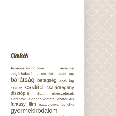
Címkék
Asperger-szindróma
amerikai
autizmus
polgárháború
antropológia
barátság
betegség
book tag
család
családregény
cirkusz
disztópia
elbeszélések
divat
elefántok
elgondolkodtató
ezoterikus
fantasy
film
gasztroregény
genetika
gyermekirodalom