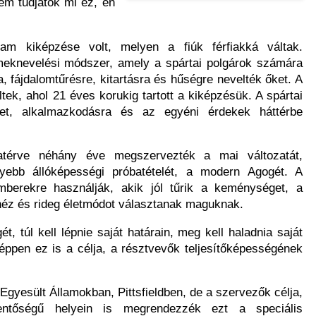
m tudjátok mi ez, én
am kiképzése volt, melyen a fiúk férfiakká váltak.
meknevelési módszer, amely a spártai polgárok számára
a, fájdalomtűrésre, kitartásra és hűségre nevelték őket. A
tek, ahol 21 éves korukig tartott a kiképzésük. A spártai
t, alkalmazkodásra és az egyéni érdekek háttérbe
atérve néhány éve megszervezték a mai változatát,
yebb állóképességi próbatételét, a modern Agogét. A
mberekre használják, akik jól tűrik a keménységet, a
éz és rideg életmódot választanak maguknak.
t, túl kell lépnie saját határain, meg kell haladnia saját
nképpen ez is a célja, a résztvevők teljesítőképességének
gyesült Államokban, Pittsfieldben, de a szervezők célja,
entőségű helyein is megrendezzék ezt a speciális