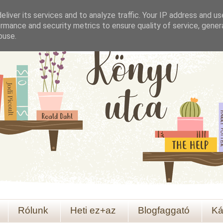
liver its services and to analyze traffic. Your IP address and u
rmance and security metrics to ensure quality of service, gene
buse.
Rólunk
Heti ez+az
Blogfaggató
Ká