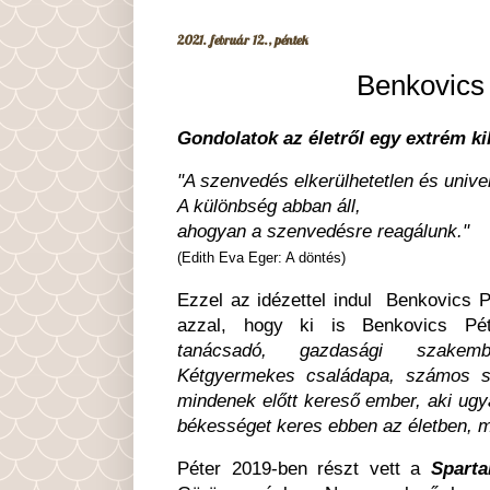
2021. február 12., péntek
Benkovics 
Gondolatok az életről egy extrém ki
"A szenvedés elkerülhetetlen és univer
A különbség abban áll,
ahogyan a szenvedésre reagálunk."
(Edith Eva Eger: A döntés)
Ezzel az idézettel indul Benkovics 
azzal, hogy ki is Benkovics Pét
tanácsadó, gazdasági szakem
Kétgyermekes családapa, számos s
mindenek előtt kereső ember, aki ugy
békességet keres ebben az életben, m
Péter 2019-ben részt vett a
Spart