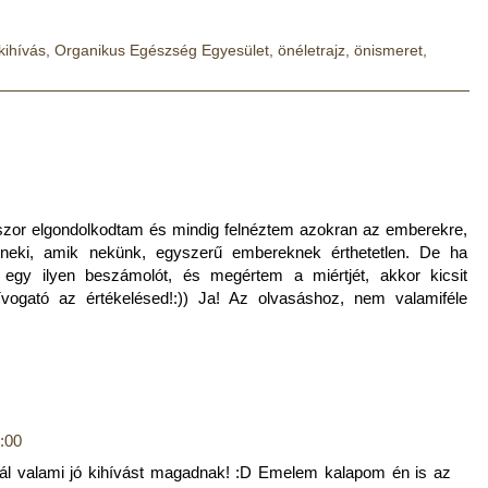
kihívás
,
Organikus Egészség Egyesület
,
önéletrajz
,
önismeret
,
nszor elgondolkodtam és mindig felnéztem azokran az emberekre,
neki, amik nekünk, egyszerű embereknek érthetetlen. De ha
k egy ilyen beszámolót, és megértem a miértjét, akkor kicsit
vogató az értékelésed!:)) Ja! Az olvasáshoz, nem valamiféle
3:00
ltál valami jó kihívást magadnak! :D Emelem kalapom én is az