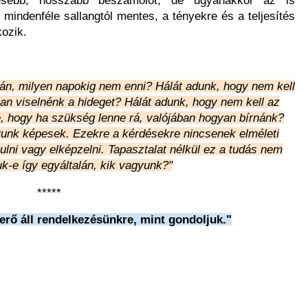
tesebb, hosszabb beszámolót, de ugyanakkor az is
 mindenféle sallangtól mentes, a tényekre és a teljesítés
kozik.
azán, milyen napokig nem enni? Hálát adunk, hogy nem kell
yan viselnénk a hideget? Hálát adunk, hogy nem kell az
e, hogy ha szükség lenne rá, valójában hogyan bírnánk?
unk képesek. Ezekre a kérdésekre nincsenek elméleti
lni vagy elképzelni. Tapasztalat nélkül ez a tudás nem
uk-e így egyáltalán, kik vagyunk?"
*****
erő áll rendelkezésünkre, mint gondoljuk."